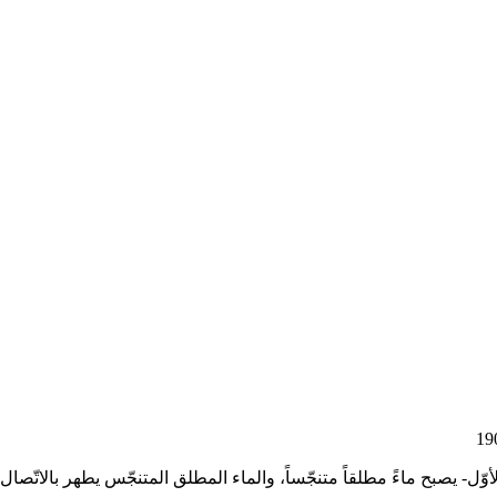
وّل- يصبح ماءً مطلقاً متنجّساً، والماء المطلق المتنجّس يطهر بالاتّصال 