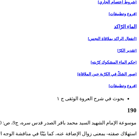
[شروط اعتصام الجاري‏]
[فروع وتطبيقات‏]
الماء الرّاكد
[انفعال الراكد بملاقاة النجس‏]
[تقدير الكرّ]
[حكم الماء المشكوك كرّيته‏]
[صور الشكّ في الكرّية حين الملاقاة]
[فروع وتطبيقات‏]
بحوث في شرح العروة الوثقى ج ۱
190
موسوعة الإمام الشهيد السيد محمد باقر الصدر قدس سره، ج‏9، ص: 190
استهلاك صفته- بمعنى زوال الإضافة عنه، كما بيّنّا في مناقشة الوجه الأ