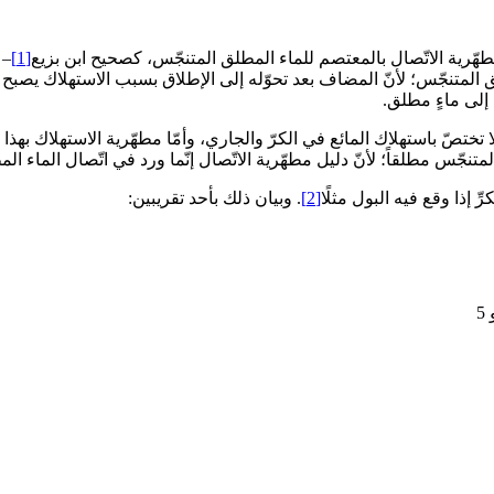
طهّرية الاتّصال بالمعتصم للماء المطلق المتنجّس، كصحيح ابن بزيع‏
[1]
– 
المتنجّس؛ لأنّ المضاف بعد تحوّله إلى الإطلاق بسبب الاستهلاك يصبح م
 إلى ماءٍ مطلق.
لا تختصّ باستهلاك المائع في الكرّ والجاري، وأمّا مطهّرية الاستهلاك به
لمتنجّس مطلقاً؛ لأنّ دليل مطهّرية الاتّصال إنّما ورد في اتّصال الماء ا
 إذا وقع فيه البول مثلًا
[2]
. وبيان ذلك بأحد تقريبين: