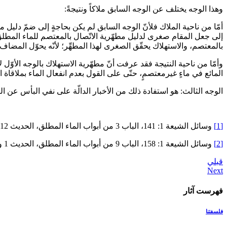
وهذا الوجه يختلف عن الوجه السابق ملاكاً ونتيجةً:
أمّا من ناحية الملاك فلأنّ الوجه السابق لم يكن بحاجةٍ إلى ضمّ دليل م
إلى جعل المقام صغرى لدليل مطهّرية الاتّصال بالمعتصم للماء المطلق 
بالمعتصم، والاستهلاك يحقّق الصغرى لهذا المطهِّر؛ لأنّه يحوّل المضاف
وأمّا من ناحية النتيجة فقد عرفت أنّ مطهّرية الاستهلاك بالوجه الأوّل 
المائع في ماءٍ غيرمعتصمٍ، حتّى على القول بعدم انفعال الماء بملاقاة ا
الوجه الثالث: هو استفادة ذلك من الأخبار الدالّة على نفي البأس عن الكرِّ
[1]
وسائل الشيعة 1: 141، الباب 3 من أبواب الماء المطلق، الحديث 12
[2]
وسائل الشيعة 1: 158، الباب 9 من أبواب الماء المطلق، الحديث 1 و 5
قبلي
فهرست آثار
فلسفتنا