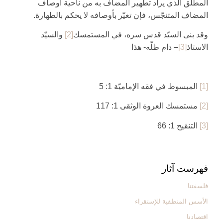
المطلق الذي يراد تطهير المضاف به من ناحية أوصاف
المضاف المتنجّس، فإن تغيّر بأوصافه لا يحكم بالطهارة.
وقد بنى السيّد قدس سره، في المستمسك‏
[2]
والسيّد
الاستاذ
[3]
– دام ظلّه- هذا
[1]
المبسوط في فقه الإماميّة 1: 5
[2]
مستمسك العروة الوثقى 1: 117
[3]
التنقيح 1: 66
فهرست آثار
فلسفتنا
الأسس المنطقیة للإستقراء
اقتصادنا