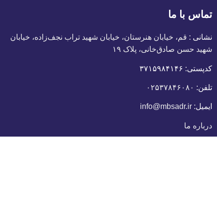
تماس با ما
نشانی :
قم، خیابان هنرستان، خیابان شهید تراب نجف‌زاده، خیابان
شهید حسن صادق‌خانی، پلاک ١٩
کدپستی:
٣٧١۵٩٨۴١۴۶
تلفن:
۰۲۵۳۷۸۴۶۰۸۰
ایمیل:
info@mbsadr.ir
درباره ما