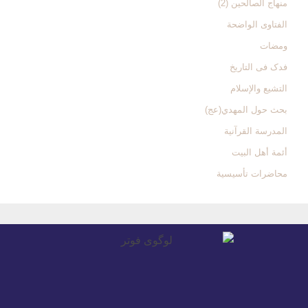
منهاج الصالحین (2)
الفتاوی الواضحة
ومضات
فدک فی التاریخ
التشیع والإسلام
بحث حول المهدي(عج)
المدرسة القرآنیة
أئمة أهل البیت
محاضرات تأسیسیة