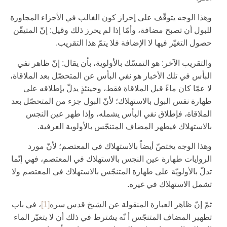
وهذا الوجه يتوقّف على إحراز كون الغالب في الأجزاء المجاورة
للبول أن تصبح مضافة، وأمّا إذا لم يحرز ذلك وقيل: إنّ المتيقّن
حصول التغيّر فيها لا الإضافة فلا يتمّ هذا التقريب.
والتقريب الآخر: هو التمسّك بالأولوية، بأن يقال: إنّ ظاهر نفي
البأس في تلك الأخبار هو نفي البأس عن المتحصّل بعد الملاقاة،
لا عمّا كان ماءً قبل الملاقاة فقط، وحينئذٍ يدلّ بإطلاقه على
طهارة نفس البول بالاستهلاك؛ لأنّ البول جزء من المتحصّل بعد
الملاقاة، فإطلاق نفي البأس يشمله، وإذا طهر عين النجس
بالاستهلاك فيطهر المضاف المتنجّس بالأولوية العرفية.
وهذا الوجه يختصّ أيضاً بالاستهلاك في المعتصم؛ لأنّ مورد
الروايات طهارة عين النجس بالاستهلاك في المعتصم، فهي إنّما
تدلّ بالأولويّة على طهارة المتنجّس بالاستهلاك في المعتصم ولا
تشمل الاستهلاك في غيره.
ثمّ إنّ ظاهر العبارة المنقولة عن الشيخ قدس سره‏
[1]
، في باب
تطهير المضاف المتنجّس أ نّه يشترط في ذلك أن لا يتغيّر الماء