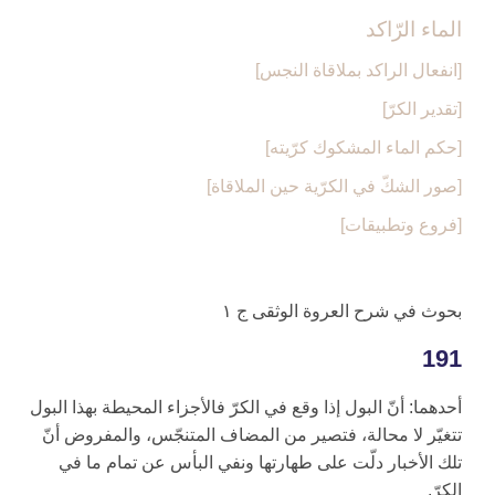
الماء الرّاكد
[انفعال الراكد بملاقاة النجس‏]
[تقدير الكرّ]
[حكم الماء المشكوك كرّيته‏]
[صور الشكّ في الكرّية حين الملاقاة]
[فروع وتطبيقات‏]
بحوث في شرح العروة الوثقى ج ۱
191
أحدهما: أنّ البول إذا وقع في الكرّ فالأجزاء المحيطة بهذا البول
تتغيّر لا محالة، فتصير من المضاف المتنجّس، والمفروض أنّ
تلك الأخبار دلّت على طهارتها ونفي البأس عن تمام ما في
الكرّ.