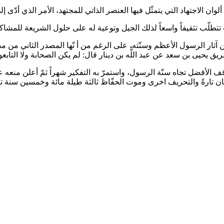
 الاجتهاد التي يتمثّل فيها العنصر الذاتي للمجتهد، الأمر الذي أدّى إ
ت تتطلّب تثقيفاً واسعاً لذلك الجيل وتوعية له على حلول الشريعة للمشا
ار الرسول الأعظم وسنّته، على الرغم من أ نّها المصدر الثاني من مصا
حيى بن سعد عن عبد اللَّه بن دينار قال: لم يكن الصحابة ولا التابعون يك
قف الأفضل تجاه سنّة الرسول، واستمرّ به التفكير شهراً ثمّ أعلن منعه
يان تارةً والتحريف اخرى وموت الحفّاظ ثالثة طيلة مائة وخمسين سنة تقر