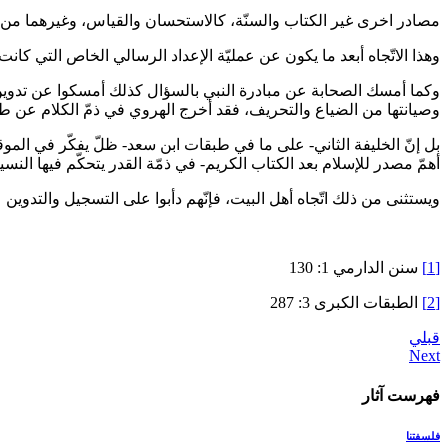
مصادر اخرى غير الكتاب والسنّة، كالاستحسان والقياس، وغيرهما من ألوان
وهذا الاتّجاه أبعد ما يكون عن عمليّة الإعداد الرسالي الخاص التي كان
وكما أمسك الصحابة عن مبادرة النبي بالسؤال كذلك أمسكوا عن تدوين آث
وصيانتها من الضياع والتحريف، فقد أخرج الهروي في ذمّ الكلام عن طريق ي
بل إنّ الخليفة الثاني- على ما في طبقات ابن سعد- ظلّ يفكّر في المو
أهمّ مصدر للإسلام بعد الكتاب الكريم- في ذمّة القدر يتحكّم فيها النس
ويستثنى من ذلك اتّجاه أهل البيت، فإنّهم دأبوا على التسجيل والتدوين‏
[1]
سنن الدارمي 1: 130
[2]
الطبقات الكبرى 3: 287
قبلي
فهرست آثار
فلسفتنا