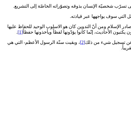
لى تسرّب شخصيّة الإنسان بذوقه وتصوّراته الخاصّة إلى التشريع.
كل التي سوف يواجهها عبر قيادته.
در الإسلام ومن أنّ التدوين كان هو الاسلوب الوحيد للحفاظ عليها
تبون الأحاديث، إنّما كانوا يؤدّونها لفظاً ويأخذونها حفظاً
[1]
.
 عن تسجيل شي‏ء من ذلك‏
[2]
، وبقيت سنّة الرسول الأعظم- التي هي
يباً.