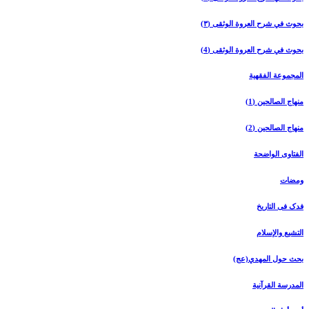
بحوث في شرح العروة الوثقی (۳)
بحوث في شرح العروة الوثقی (4)
المجموعة الفقهیة
منهاج الصالحین (1)
منهاج الصالحین (2)
الفتاوی الواضحة
ومضات
فدک فی التاریخ
التشیع والإسلام
بحث حول المهدي(عج)
المدرسة القرآنیة