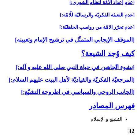
[عدم إعداد الامّة لنظام الشورى:]
[عدم التعبئة الفكريّة والرساليّة للُامّة:]
[عدم تحرّر الامّة من رواسب الجاهليّة:]
[الموقف الإيجابي المتمثّل في ترشيح الإمام وتعيينه‏]
كيف وُجد الشيعة؟
[نشوء اتّجاهين في حياة النبي صلى الله عليه و آله:]
[المرجعيّة الفكريّة والقياديّة لأهل البيت عليهم السلام:]
[الجانب الروحي والسياسي في اطروحة التشيّع:]
فهرس المصادر
التشیع و الإسلام
32