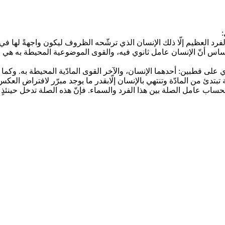
:
لفرد العظيم إلّا ذلك الإنسان الذي ترشّحه الظروف ليكون واجهةً لها ف
 أساس أنّ الإنسان عامل ثانوي فيه، والقوى الموضوعية المحيطة به هي
ى قطبين: أحدهما الإنسان، والآخر القوى‏ المادّية المحيطة به. وكما تؤث
بتدئ من المادّة وتنتهي بالإنسان إلّابقدر ما يوجد مبرّر لافتراض العكس
الحساب عامل الصلة بين هذا الفرد والسماء. فإنّ هذه الصلة تدخل حينئذٍ كق