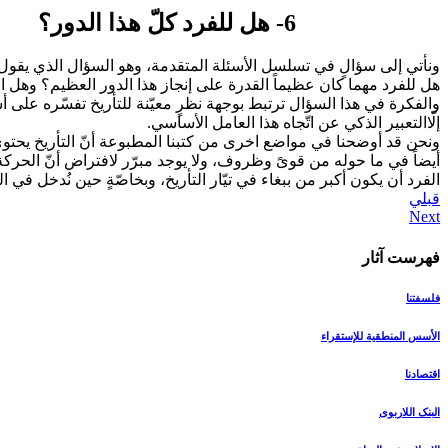
6- هل للفرد كلّ هذا الدور؟
ونأتي إلى سؤالٍ في تسلسل الأسئلة المتقدمة، وهو السؤال الذي يقول
هل للفرد مهما كان عظيماً القدرة على إنجاز هذا الدور العظيم؟ وهل ا
والفكرة في هذا السؤال ترتبط بوجهة نظرٍ معيّنة للتأريخ تفسّره على
إلّاالتعبير الذكي عن اتّجاه هذا العامل الأساسي.
ونحن قد أوضحنا في مواضع اخرى من كتبنا المطبوعة أنّ التأريخ يحتوي عل
أيضاً في ما حوله من قوىً وظروف، ولا يوجد مبرّر لافتراض أنّ الحركة ت
الفرد أن يكون أكبر من ببغاء في تيّار التأريخ، وبخاصّةٍ حين نُدخل في 
قبلي
فهرست آثار
فلسفتنا
الأسس المنطقیة للإستقراء
اقتصادنا
البنک اللاربوی