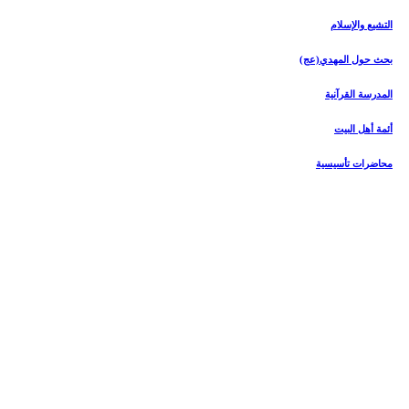
التشیع والإسلام
بحث حول المهدي(عج)
المدرسة القرآنیة
أئمة أهل البیت
محاضرات تأسیسیة