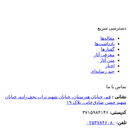
دسترسی سریع
مقاله‌ها
یادداشت‌ها
گفتارها
معرفی آثار
متن آثار
اخبار
چند رسانه‌ای
تماس با ما
نشانی :
قم، خیابان هنرستان، خیابان شهید تراب نجف‌زاده، خیابان
شهید حسن صادق‌خانی، پلاک ١٩
کدپستی:
٣٧١۵٩٨۴١۴۶
تلفن:
۰۲۵۳۷۸۴۶۰۸۰