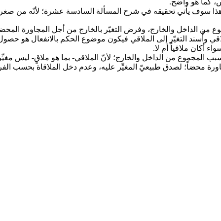
س، كما هو واضح.
اء، وهذا سوف يأتي تحقيقه في شرح المسألة السادسة عشرة؛ لأنّه من صغريا
 الملاقي وأُسند التغيّر إلى الملاقي فيكون موضوع الحكم بالانفعال هو حصول 
اء أكان ملاقياً أم لا.
المجموع من الداخل والخارج؛ لأنّ الملاقي- بما هو ملاقٍ- ليس مغيِّراً، 
اورة محضاً؛ لصدق طبيعيّ المغيِّر عليه، وعدم دخل الملاقاة بحسب ال