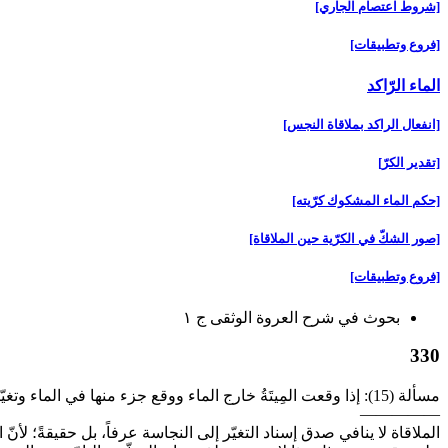
[شروط اعتصام الجاري‏]
[فروع وتطبيقات‏]
الماء الرّاكد
[انفعال الراكد بملاقاة النجس‏]
[تقدير الكرّ]
[حكم الماء المشكوك كرّيته‏]
[صور الشكّ في الكرّية حين الملاقاة]
[فروع وتطبيقات‏]
بحوث في شرح العروة الوثقى ج ۱
330
مسألة (15): إذا وقعت المِيتَةُ خارج الماء ووقع جزء منها في الماء وتغيّر بسبب المجموع من الداخل والخارج تنجّس، بخلاف ما إذا كان تمامها خارج الماء (1).
—————
الملاقاة لا ينافي صدق إسناد التغيّر إلى النجاسة عرفاً، بل حقيقةً؛ لأن