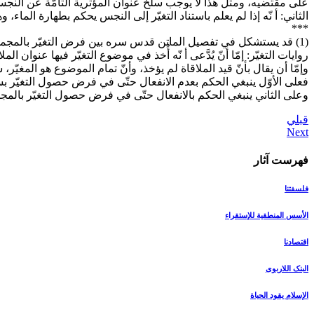
على مقتضيه، ومثل هذا لا يوجب سلخ عنوان المؤثّرية التامّة عن النج
الثاني: أ نّه إذا لم يعلم باستناد التغيّر إلى النجس يحكم بطهارة الم
***
(1) قد يستشكل في تفصيل الماتن قدس سره بين فرض التغيّر بالمجموع من الداخل والخارج، وفرض التغيّر بالخارج من أجل المجاورة المحضة، بأن يقال:
روايات التغيّر: إمّا أنّ يُدَّعى أ نّه أُخذ في موضوع التغيّر فيها عنوان
وإمّا أن يقال بأنّ قيد الملاقاة لم يؤخذ، وأنّ تمام الموضوع هو المغيّر، سو
فعلى الأوّل ينبغي الحكم بعدم الانفعال حتّى في فرض حصول التغيّر بسبب 
وعلى الثاني ينبغي الحكم بالانفعال حتّى في فرض حصول التغيّر بالمج
قبلي
فهرست آثار
فلسفتنا
الأسس المنطقیة للإستقراء
اقتصادنا
البنک اللاربوی
الإسلام یقود الحیاة