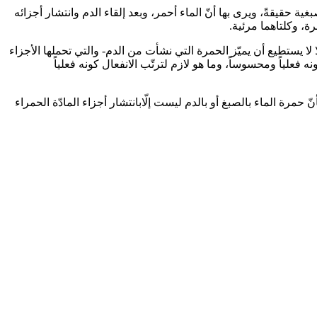
ية حقيقةً، ويرى بها أنّ الماء أحمر، وبعد إلقاء الدم وانتشار أجزائه
ة، وكلتاهما مرئية.
ًا لا يستطيع أن يميّز الحمرة التي نشأت من الدم- والتي تحملها الأجزاء
فعلياً ومحسوساً، وما هو لازم لترتّب الانفعال كونه فعلياً
 حمرة الماء بالصبغ أو بالدم ليست إلّابانتشار أجزاء المادّة الحمراء