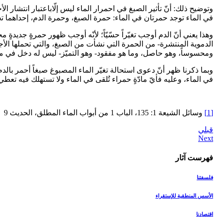
وتوضيح ذلك: أنّ تأثير الصبغ في احمرار الماء ليس إلّاباعتبار انتشار ال
في الماء توجد حمرتان في الماء: حمرة الصبغ، وحمرة الدم، إحداهما تحمل
وهذا يعني أنّ الدم أوجب تغيّراً حسّيّاً؛ لأنّه أوجب ظهور حمرةٍ جديدةٍ
الدموية المنتشرة- من الحمرة التي نشأت من الصبغ، والتي تحملها الأجزاء
ومحسوساً، وهو حاصل، وما هو مفقود- وهو التميّز- ليس له دخل في مو
وبما ذكرنا ظهر أنّ دعوى استحالة تغيّر الماء المصبوغ صبغاً أحمر بالدم 
في الماء، وعليه فأيّ مادّةٍ حمراء تُلقى في الماء ولا تستهلك فيه تعطي
[1]
وسائل الشيعة 1: 135، الباب 1 من أبواب الماء المطلق، الحديث 9
قبلي
فهرست آثار
فلسفتنا
الأسس المنطقیة للإستقراء
اقتصادنا