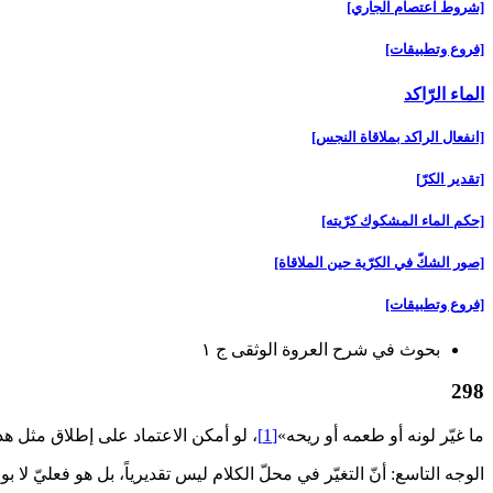
[شروط اعتصام الجاري‏]
[فروع وتطبيقات‏]
الماء الرّاكد
[انفعال الراكد بملاقاة النجس‏]
[تقدير الكرّ]
[حكم الماء المشكوك كرّيته‏]
[صور الشكّ في الكرّية حين الملاقاة]
[فروع وتطبيقات‏]
بحوث في شرح العروة الوثقى ج ۱
298
ما غيّر لونه أو طعمه أو ريحه»
[1]
، لو أمكن الاعتماد على إطلاق مثل هذ
الوجه التاسع: أنّ التغيّر في محلّ الكلام ليس تقديرياً، بل هو فعليّ لا 