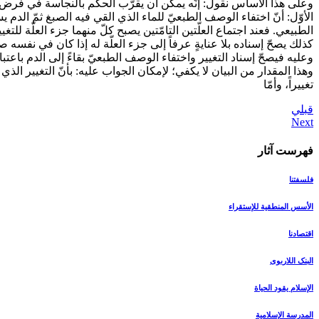
وعلى هذا الأساس نقول: إنّه يمكن أن يقرّب الحكم بالنجاسة في فرض وج
الأوّل: أنّ اختفاء الوصف الطبعيّ للماء الذي القي فيه الصبغ ثمّ الدم ي
الطبيعي. فعند اجتماع العلّتين التامّتين يصبح كلّ منهما جزء العلّة للتغيي
كذلك يصحّ إسناده بلا عنايةٍ عرفاً إلى جزء العلّة له إذا كان في نفسه صال
وعليه فيصحّ إسناد التغيير واختفاء الوصف الطبعيّ بقاءً إلى الدم باعتبا
وهذا المقدار من البيان لا يكفي؛ لإمكان الجواب عليه: بأنّ التغيير ال
تغييراً، وأمّا
قبلي
فهرست آثار
فلسفتنا
الأسس المنطقیة للإستقراء
اقتصادنا
البنک اللاربوی
الإسلام یقود الحیاة
المدرسة الإسلامیة