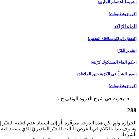
[شروط اعتصام الجاري‏]
[فروع وتطبيقات‏]
الماء الرّاكد
[انفعال الراكد بملاقاة النجس‏]
[تقدير الكرّ]
[حكم الماء المشكوك كرّيته‏]
[صور الشكّ في الكرّية حين الملاقاة]
[فروع وتطبيقات‏]
بحوث في شرح العروة الوثقى ج ۱
288
الحرارة ولم تكن هذه الدرجة متوفّرة. أو إلى استناد عدم فعلية التغيّر إل
وسوف نبدأ بالكلام في الفرض الثالث للتغيّر التقديريّ الذي يستند فيه
الشرط.