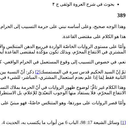
بحوث في شرح العروة الوثقى ج ۴
389
وهذا الوجه صحيح، وعلى أساسه نبني على حرمة التسبيب إلى الحرام.
هذا هو الكلام على مقتضى القاعدة.
وأمّا على مستوى الروايات الخاصّة الواردة في بيع الدهن المتنجّس وا
المشتري في الانتفاع المحرّم، وبذلك تكون مؤكِّدة لمقتضى‏ القاعدة أيضا
نعم، في خصوص التسبيب إلى وقوع المستعمل في الحرام الواقعي- كما 
ثمّ إنّ السيد الحكيم قدس سره في المستمسك‏
[2]
ذكر: أنّ النسبة ب
الثانية فقط لِمَا إذا علم بعدم استعمال المشتري- المباشر- للشي‏ء في ال
وهذا الكلام غير تامٍّ؛ لوضوح ظهور الروايات في أنّ الحرمة بملاك التسبي
الانتفاع المحرّم، فلا يستفاد منها الوجوب التعبّديّ للإعلام، بل الاستط
وأمّا قصر الروايات على موردها- وهو المتنجّس خاصّةً- فهو مبنيّ على‏
[1]
وسائل الشيعة 17: 98، الباب 6 من أبواب ما يكتسب به، الحديث 4.