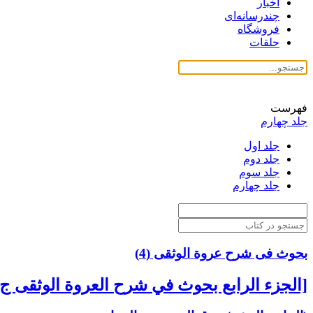
اخبار
چندرسانه‌ای
فروشگاه
حلقات
فهرست
جلد چهارم
جلد اول
جلد دوم
جلد سوم
جلد چهارم
بحوث فی شرح عروة الوثقی (4)
[الجزء الرابع بحوث في شرح العروة الوثقى ج 4]