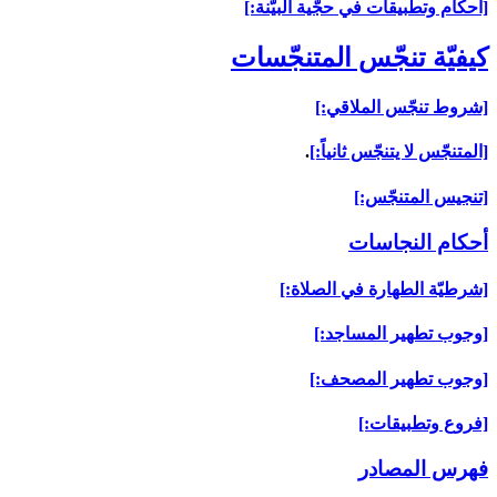
[أحكام وتطبيقات في حجّية البيّنة:]
كيفيّة تنجّس المتنجّسات‏
[شروط تنجّس الملاقي:]
[المتنجّس لا يتنجّس ثانياً:]
.
[تنجيس المتنجّس:]
أحكام النجاسات‏
[شرطيّة الطهارة في الصلاة:]
[وجوب تطهير المساجد:]
[وجوب تطهير المصحف:]
[فروع وتطبيقات:]
فهرس المصادر