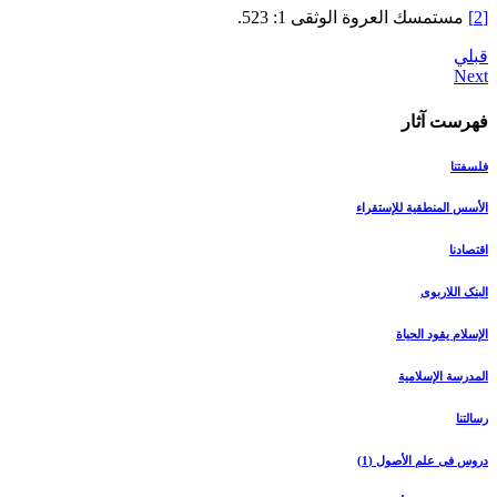
[2]
مستمسك العروة الوثقى 1: 523.
قبلي
فهرست آثار
فلسفتنا
الأسس المنطقیة للإستقراء
اقتصادنا
البنک اللاربوی
الإسلام یقود الحیاة
المدرسة الإسلامیة
رسالتنا
دروس فی علم الأصول (1)