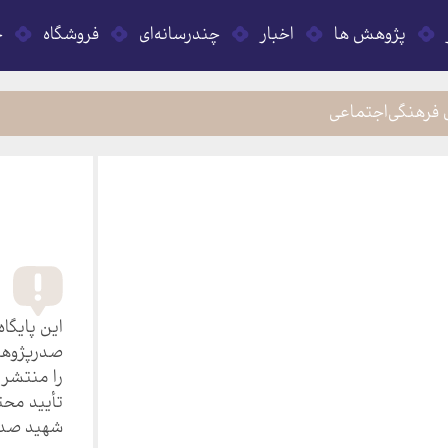
پژوهش ها
اخبار
چندرسانه‌ای
فروشگاه
ح
 فرهنگی‌اجتماعی
این پایگاه
صدرپژوهان
را منتشر م
تأیید محت
شهید صدر