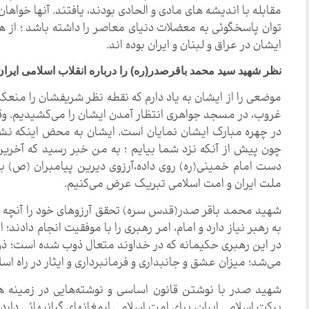
مقابله با اندیشه های مادی و الحادی بودند، یافتند. آنها خواه
توان پاسخگوئی به معضلات دنیای معاصر را داشته باشد ؛ از
ایشان در عراق و لبنان و ایران بوده اند.
نظر شهید سید محمد باقرصدر(ره) را درباره انقلاب اسلامی ایران 
غروب، در مسجد جواهری انتظار آمدن ایشان را می‌کشیدیم. وق
در چهره مبارک ایشان نمایان است. ایشان به محض اینکه نش
چون پیش از آنکه نزد شما بیایم ؛ به من خبر رسید که آخرین
دست امام خمینی(ره) روی داده،آرزوی دیرین پیامبران (ص) بود
ملت ایران و امت اسلامی تبریک عرض می‌کنیم.
شهید محمد باقر صدر(قدس سره) تحقق آرزوهای خود را آنچه که 
به رهبر نیاز دارد و امام، امر رهبری را با موفقیت انجام دادند
در این رهبری حکیمانه که در خداوند متعال ذوب شده است؛ ذوب 
می‌شد؛ میزان عشق و جانبداری و فرمانبرداری و ایثار در راه 
شهید صدر با نوشتن قانون اساسی و نوشته‌هایی در زمینه ها
برکت اسلامی ایران، برای امت اسلامی ارمغانهای گرانبهائی دارد.