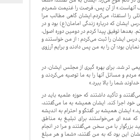
 در دلم موج می‌زد. ایشان به من گفتند، «شما
وقف آنهاست.» از آن پس، فرصت را غنیمت شمردم
ی را استفتاء می‌کردم.ایشان گاهی مطالب مرا
س ایشان که درباره زندگی امامان(ع) بود و در
م. بعدها توفیق پیدا کردم در دومین دوره اصول،
 درس ایشان را ثبت می‌کردم ؛ از من خواستند و
ایان بود؛ آن را به من پس دادند و برایم آرزوی
ی تر شد. برای بهره گیری از مجلس ایشان، در
دم و مسائل آنها را به ما توصیه می‌کردند و
داوند شما را بالا ببرد.»
فتند و تأکید داشتند که حوزه علمیه باید در
 خود اجرا کند. ایشان همیشه به ما می‌گفتند،
د.» ایشان همیشه بر گفتگو و احترام به اندیشه
که عده ای می‌خواستند برای تبلیغ به مناطق
 بزرگوار با من سخن می‌گفتند و مرا در انجام
شان این بود که به من گفتند، «شما و هر مبلغ