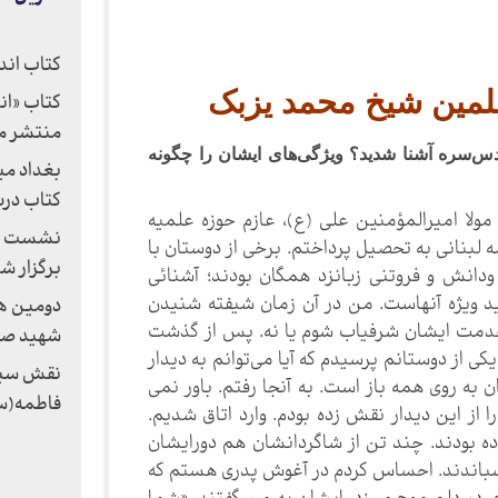
کتاب اند
سلمین شیخ محمد یزبک
کتاب «ان
منتشر می
س‌سره آشنا شدید؟ ویژگی‌های ایشان را چگونه
بغداد می
کتاب درب
مرقد مولا امیرالمؤمنین علی (ع)، عازم حوزه علمیه
نشست مه
لبنانی به تحصیل پرداختم. برخی از دوستان با
برگزار ش
نش و فروتنی زبانزد همگان بودند؛ آشنائی
ید ویژه آنهاست. من در آن زمان شیفته شنیدن
دومین هم
 خدمت ایشان شرفیاب شوم یا نه. پس از گذشت
شهید صدر
یکی از دوستانم پرسیدم که آیا می‌توانم به دیدار
نقش سیا
ن به روی همه باز است. به آنجا رفتم. باور نمی
فاطمه(س
ا از این دیدار نقش زده بودم. وارد اتاق شدیم.
ده بودند. چند تن از شاگردانشان هم دورایشان
چسباندند. احساس کردم در آغوش پدری هستم که