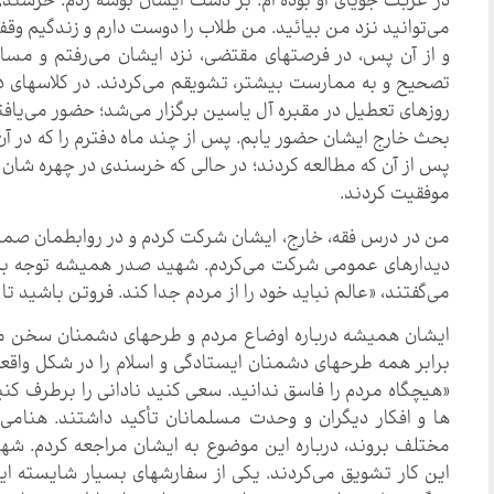
در غربت جویای او بوده ام. بر دست ایشان بوسه زدم. خرسندی
می‌توانید نزد من بیائید. من طلاب را دوست دارم و زندگیم 
و از آن پس، در فرصتهای مقتضی، نزد ایشان می‌رفتم و مسائل
تصحیح و به ممارست بیشتر، تشویقم می‌کردند. در کلاسهای در
روزهای تعطیل در مقبره آل یاسین برگزار می‌شد؛ حضور می‌یافت
بحث خارج ایشان حضور یابم. پس از چند ماه دفترم را که در آن
پس از آن که مطالعه کردند؛ در حالی که خرسندی در چهره شان نم
موفقیت کردند.
من در درس فقه، خارج، ایشان شرکت کردم و در روابطمان صمیم
دیدارهای عمومی شرکت می‌کردم. شهید صدر همیشه توجه به مر
می‌گفتند، «عالم نباید خود را از مردم جدا کند. فروتن باشید تا خ
ایشان همیشه درباره اوضاع مردم و طرحهای دشمنان سخن می‌گ
برابر همه طرحهای دشمنان ایستادگی و اسلام را در شکل واقعی
«هیچگاه مردم را فاسق ندانید. سعی کنید نادانی را برطرف کنی
ها و افکار دیگران و وحدت مسلمانان تأکید داشتند. هنامی 
مختلف بروند، درباره این موضوع به ایشان مراجعه کردم. شهید
این کار تشویق می‌کردند. یکی از سفارشهای بسیار شایسته ای