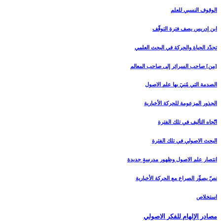
الوقوف النسبي للعلم
ابن إدريس يصف فترة التوقّف
تجدّد الحياة والحركة في البحث العلمي
[من‏] صاحب السرائر إلى صاحب المعالم
الصدمة التي مُنِيَ بها علم الاصول
الجذور المزعومة للحركة الأخبارية
اتّجاه التأليف في تلك الفترة
البحث الاصولي في تلك الفترة
انتصار علم الاصول وظهور مدرسةٍ جديدة
نصّ يصوِّر الصراع مع الحركة الأخبارية
استخلاص
مصادر الإلهام للفكر الاصولي‏