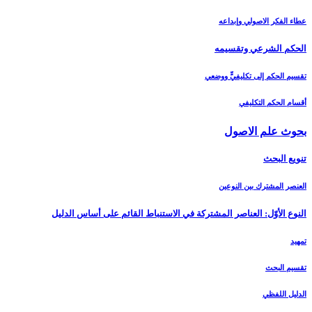
عطاء الفكر الاصولي وإبداعه
الحكم الشرعي وتقسيمه‏
تقسيم الحكم إلى تكليفيٍّ ووضعي
أقسام الحكم التكليفي
بحوث علم الاصول‏
تنويع البحث‏
العنصر المشترك بين النوعين
النوع الأوّل: العناصر المشتركة في الاستنباط القائم على أساس الدليل‏
تمهيد
تقسيم البحث
الدليل اللفظي‏