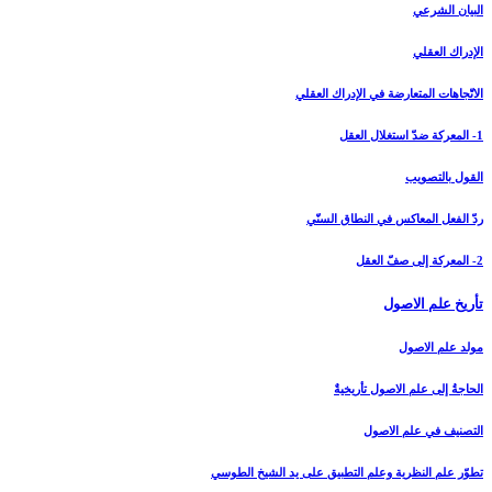
البيان الشرعي‏
الإدراك العقلي‏
الاتّجاهات المتعارضة في الإدراك العقلي
1- المعركة ضدّ استغلال العقل
القول بالتصويب
ردّ الفعل المعاكس في النطاق السنّي
2- المعركة إلى صفّ العقل
تأريخ علم الاصول‏
مولد علم الاصول
الحاجةُ إلى علم الاصول تأريخيةٌ
التصنيف في علم الاصول
تطوّر علم النظرية وعلم التطبيق على يد الشيخ الطوسي