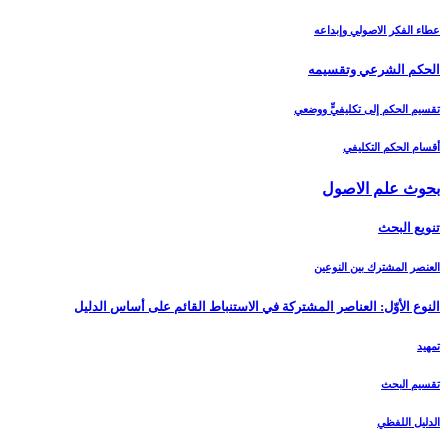
عطاء الفكر الاصولي وإبداعه
الحكم الشرعي وتقسيمه‏
تقسيم الحكم إلى تكليفيٍّ ووضعي
أقسام الحكم التكليفي
بحوث علم الاصول‏
تنويع البحث‏
العنصر المشترك بين النوعين
النوع الأوّل: العناصر المشتركة في الاستنباط القائم على أساس الدليل‏
تمهيد
تقسيم البحث
الدليل اللفظي‏