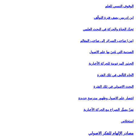
الوقوف النسبي للعلم
ابن إدريس يصف فترة التوقّف
تجدّد الحياة والحركة في البحث العلمي
[من‏] صاحب السرائر إلى صاحب المعالم
الصدمة التي مُنِيَ بها علم الاصول
الجذور المزعومة للحركة الأخبارية
اتّجاه التأليف في تلك الفترة
البحث الاصولي في تلك الفترة
انتصار علم الاصول وظهور مدرسةٍ جديدة
نصّ يصوِّر الصراع مع الحركة الأخبارية
استخلاص
مصادر الإلهام للفكر الاصولي‏