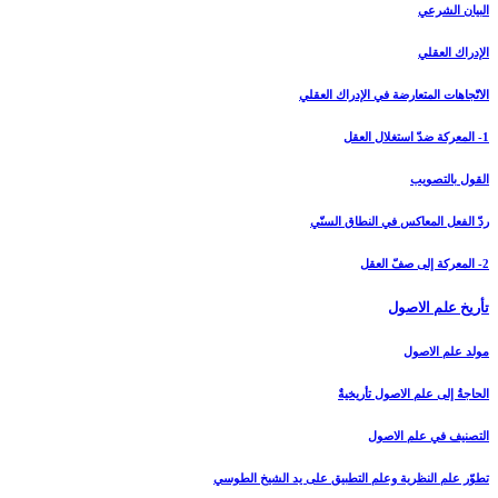
البيان الشرعي‏
الإدراك العقلي‏
الاتّجاهات المتعارضة في الإدراك العقلي
1- المعركة ضدّ استغلال العقل
القول بالتصويب
ردّ الفعل المعاكس في النطاق السنّي
2- المعركة إلى صفّ العقل
تأريخ علم الاصول‏
مولد علم الاصول
الحاجةُ إلى علم الاصول تأريخيةٌ
التصنيف في علم الاصول
تطوّر علم النظرية وعلم التطبيق على يد الشيخ الطوسي