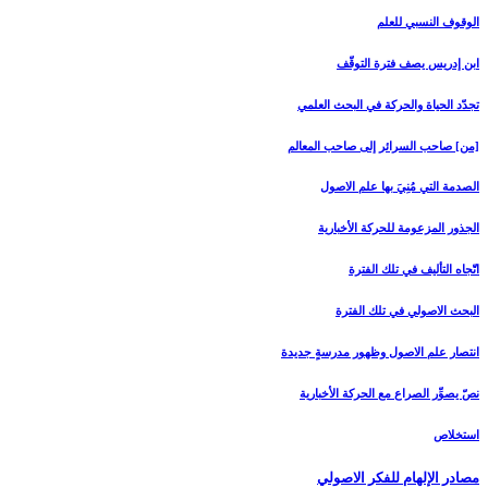
الوقوف النسبي للعلم
ابن إدريس يصف فترة التوقّف
تجدّد الحياة والحركة في البحث العلمي
[من‏] صاحب السرائر إلى صاحب المعالم
الصدمة التي مُنِيَ بها علم الاصول
الجذور المزعومة للحركة الأخبارية
اتّجاه التأليف في تلك الفترة
البحث الاصولي في تلك الفترة
انتصار علم الاصول وظهور مدرسةٍ جديدة
نصّ يصوِّر الصراع مع الحركة الأخبارية
استخلاص
مصادر الإلهام للفكر الاصولي‏