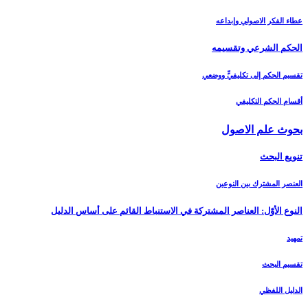
عطاء الفكر الاصولي وإبداعه
الحكم الشرعي وتقسيمه‏
تقسيم الحكم إلى تكليفيٍّ ووضعي
أقسام الحكم التكليفي
بحوث علم الاصول‏
تنويع البحث‏
العنصر المشترك بين النوعين
النوع الأوّل: العناصر المشتركة في الاستنباط القائم على أساس الدليل‏
تمهيد
تقسيم البحث
الدليل اللفظي‏