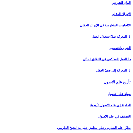
البيان الشرعي‏
الإدراك العقلي‏
الاتّجاهات المتعارضة في الإدراك العقلي
1- المعركة ضدّ استغلال العقل
القول بالتصويب
ردّ الفعل المعاكس في النطاق السنّي
2- المعركة إلى صفّ العقل
تأريخ علم الاصول‏
مولد علم الاصول
الحاجةُ إلى علم الاصول تأريخيةٌ
التصنيف في علم الاصول
تطوّر علم النظرية وعلم التطبيق على يد الشيخ الطوسي