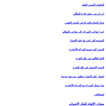
الوقوف النسبي للعلم
ابن إدريس يصف فترة التوقّف
تجدّد الحياة والحركة في البحث العلمي
[من‏] صاحب السرائر إلى صاحب المعالم
الصدمة التي مُنِيَ بها علم الاصول
الجذور المزعومة للحركة الأخبارية
اتّجاه التأليف في تلك الفترة
البحث الاصولي في تلك الفترة
انتصار علم الاصول وظهور مدرسةٍ جديدة
نصّ يصوِّر الصراع مع الحركة الأخبارية
استخلاص
مصادر الإلهام للفكر الاصولي‏