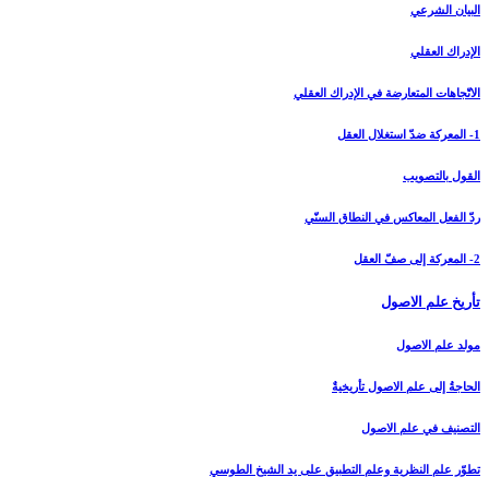
البيان الشرعي‏
الإدراك العقلي‏
الاتّجاهات المتعارضة في الإدراك العقلي
1- المعركة ضدّ استغلال العقل
القول بالتصويب
ردّ الفعل المعاكس في النطاق السنّي
2- المعركة إلى صفّ العقل
تأريخ علم الاصول‏
مولد علم الاصول
الحاجةُ إلى علم الاصول تأريخيةٌ
التصنيف في علم الاصول
تطوّر علم النظرية وعلم التطبيق على يد الشيخ الطوسي