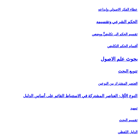
عطاء الفكر الاصولي وإبداعه
الحكم الشرعي وتقسيمه‏
تقسيم الحكم إلى تكليفيٍّ ووضعي
أقسام الحكم التكليفي
بحوث علم الاصول‏
تنويع البحث‏
العنصر المشترك بين النوعين
النوع الأوّل: العناصر المشتركة في الاستنباط القائم على أساس الدليل‏
تمهيد
تقسيم البحث
الدليل اللفظي‏