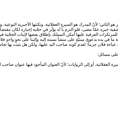
هو الثاني؛ لأنّ المدرك هو السيرة العقلائية، ونكتتها الأخبرية النوعية،
شفية خبره عمّا مضى، فلو التزم بأ نّه يؤثّر في حجّية إخباره لكان مقتض
للمرتكزات العرفية عليها أمكن التمسّك بإطلاق بعضها لإثبات الحجّية في
ا في يده بدعوىً مبنيّةٍ على منشأ نسبته إليه وإلينا على نحوٍ واحدٍ فل
 عباءة فلان جزماً؛ لعدم كونه صاحب اليد عليها، ولكن هل يثبت بها نجاسة
 على مسائل:
عقلائية، أو إلى الروايات؛ لأنّ العنوان المأخوذ فيها عنوان صاحب اليد، 