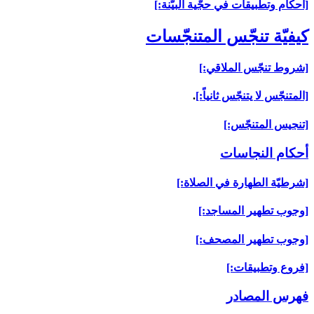
[أحكام وتطبيقات في حجّية البيّنة:]
كيفيّة تنجّس المتنجّسات‏
[شروط تنجّس الملاقي:]
[المتنجّس لا يتنجّس ثانياً:]
.
[تنجيس المتنجّس:]
أحكام النجاسات‏
[شرطيّة الطهارة في الصلاة:]
[وجوب تطهير المساجد:]
[وجوب تطهير المصحف:]
[فروع وتطبيقات:]
فهرس المصادر