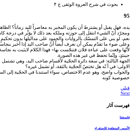
بحوث في شرح العروة الوثقى ج ۴
95
يده، فهل يقبل أو يشترط أن يكون المخبر به معاصراً لليد زماناً؟ الظاهر 
ومجرّد أنّ الشي‏ء انتقل إلى حوزته وملكه بعد ذلك لا يؤثّر في درجة كا
نعم، لو بني على التمسّك بالروايات والجمود على مداليلها بدون تحكيمٍ 
وعلى ضوء ما تقدّم يمكن أن نعرف أيضاً أنّ صاحب اليد إذا أخبر بنجاسة م
لأنّها وقعت على عباءة فلان فتنجّست بها» فهذا الكلام لايثبت به نجاسة
حينئذٍ، وإنّما تحفظ في غير هذه الصورة.
الجهة الثالثة: في سعة دائرة الحجّية لأقسام صاحب اليد، وهي تشتمل
الاولى: في أ نّه هل تختصّ الحجّية بالثقة، أو تشمل غيره؟
والجواب واضح، وهو عدم الاختصاص، سواء استندنا في الحجّية إلى السيرة ال
خصوصية كونه‏
قبلي
فهرست آثار
فلسفتنا
الأسس المنطقیة للإستقراء