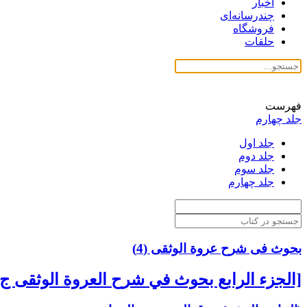
اخبار
چندرسانه‌ای
فروشگاه
حلقات
فهرست
جلد چهارم
جلد اول
جلد دوم
جلد سوم
جلد چهارم
بحوث فی شرح عروة الوثقی (4)
[الجزء الرابع بحوث في شرح العروة الوثقى ج 4]