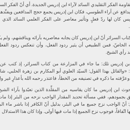
قاومة الفكر التقليدي السائد لآراء ابن إدريس الجديدة. أي أنّ الفكر السائ
 يدافع عن آراء الطوسي، فكان ابن إدريس يجمع حجج المدافعين ويفنِّدها.
ريس كان لها ردّ فعلٍ وتأثير معاصر على الفكر العلمي السائد الذي 
اب السرائر أنّ ابن إدريس كان يجابه معاصريه بآرائه ويناقشهم، ولم ي
 الخاصّ، فمن الطبيعي أن يثير ردود الفعل، وأن تنعكس ردود الفع
د رأي الشيخ.
ن إدريس تلك: ما جاء في المزارعة من كتاب السرائر، إذ كتب عن رأ
«والقائل بهذا القول: السيّد العلوي أبو المكارم بن زهرة الحلبي، شاه
 وعرَّفته ما ذكره في تصنيفه من الخطأ، فاعتذر رحمه الله بأعذارٍ غير 
وث ابن إدريس ما كان يقاسيه من المقلِّدة الذين تعبّدوا بآراء الش
بجمودهم، ففي مسألة تحديد المقدار الواجب نزحه من البئر إذا مات
أنّ الواجب نزح جميع ما في البئر، بدليل أنّ الكافر إذا باشر ماء الب
تّفاقاً، فوجوب نزح الجميع إذا مات فيها أولى. وإذا كان هذا الاستدلال‏