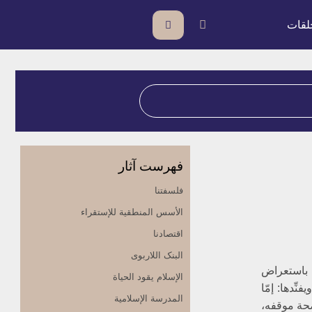
لقات
فهرست آثار
فلسفتنا
الأسس المنطقیة للإستقراء
اقتصادنا
البنک اللاربوی
ه باستعراض
الإسلام یقود الحیاة
ِدها: إمّا
المدرسة الإسلامیة
صحة موقفه،