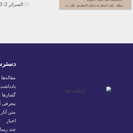
[1]
السرائر 2: 443
تطوّر علم النظرية وعلم التطبيق على يد
الشيخ الطوسي
الوقوف النسبي للعلم
ابن إدريس يصف فترة التوقّف
تجدّد الحياة والحركة في البحث العلمي
[من‏] صاحب السرائر إلى صاحب المعالم
الصدمة التي مُنِيَ بها علم الاصول
الجذور المزعومة للحركة الأخبارية
اتّجاه التأليف في تلك الفترة
البحث الاصولي في تلك الفترة
دسترس
انتصار علم الاصول وظهور مدرسةٍ جديدة
نصّ يصوِّر الصراع مع الحركة الأخبارية
استخلاص
مقاله‌ها
مصادر الإلهام للفكر الاصولي‏
یادداشت‌
عطاء الفكر الاصولي وإبداعه
گفتارها
الحكم الشرعي وتقسيمه‏
تقسيم الحكم إلى تكليفيٍّ ووضعي
معرفی آث
أقسام الحكم التكليفي
متن آثار
بحوث علم الاصول‏
اخبار
تنويع البحث‏
العنصر المشترك بين النوعين
چند رسان