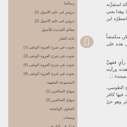
رسالتنا
د استفزَّته
 وهذا يعني
دروس فی علم الأصول (1)
اضطرّه ابن
دروس فی علم الأصول (2)
معالم الجدیدة للأصول
كن منكمشاً
غایة الفکر
ل هذه على
بحوث في شرح العروة الوثقی (۱)
بحوث في شرح العروة الوثقی (2)
يٍ فقهيٍّ
بحوث في شرح العروة الوثقی (۳)
دته ورأيته
بحوث في شرح العروة الوثقی (4)
واضحة»
[1]
.
المجموعة الفقهیة
يخ الطوسي،
منهاج الصالحین (1)
 فيها كافر
منهاج الصالحین (2)
ئر وهو حيّ
الفتاوی الواضحة
ومضات
فدک فی التاریخ