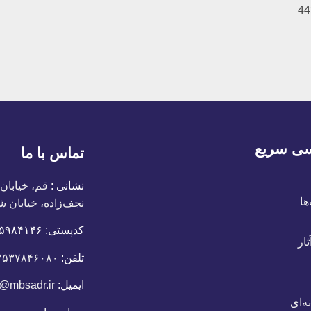
ی سریع
تماس با ما
نشانی :
قم، خیابان
ها
نجف‌زاده، خیابان ش
کدپستی:
٣٧١۵٩٨۴١۴۶
ار
تلفن:
۲۵۳۷۸۴۶۰۸۰
ایمیل:
o@mbsadr.ir
ه‌ای