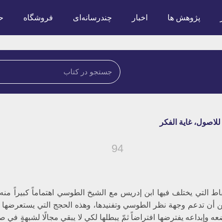
پژوهش ها
اخبار
چندرسانه‌ای
فروشگاه
ح
 للاصول، غاية الفكر
94
اط التي يختلف فيها ابن إدريس مع الشيخ الطوسي اهتماماً كبيراً من
 أن تدعم وجهة نظر الطوسي وتفنيدها، وهذه الحجج التي يستعرضها ويفنّ
 وإبداعه يفترضها افتراضاً ثمّ يبطلها لكي لا يبقي مجالًا لشبهةٍ في 