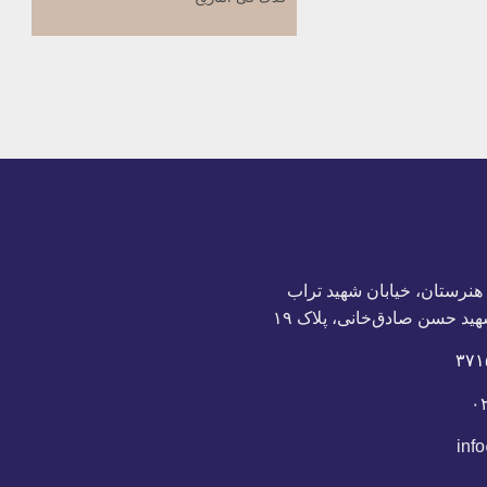
التشیع والإسلام
بحث حول المهدي(عج)
المدرسة القرآنیة
أئمة أهل البیت
محاضرات تأسیسیة
 هنرستان، خیابان شهید تراب
هید حسن صادق‌خانی، پلاک ١٩
۰
inf