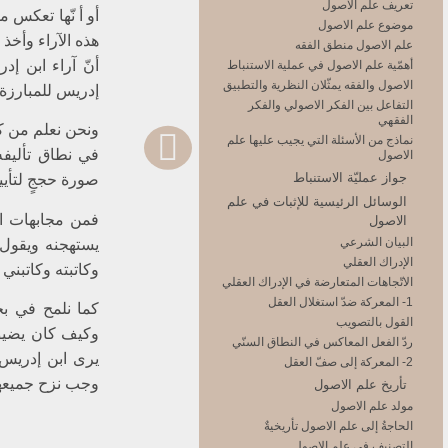
تعريف علم الاصول
أو أ نّها تعكس م
موضوع علم الاصول
هذه الآراء وأخذ
علم الاصول منطق الفقه
أنّ آراء ابن إد
أهمّية علم الاصول في عملية الاستنباط
الاصول والفقه يمثّلان النظرية والتطبيق
إدريس للمبارزة.
التفاعل بين الفكر الاصولي والفكر
الفقهي
ونحن نعلم من كت
نماذج من الأسئلة التي يجيب عليها علم
في نطاق تأليفه
الاصول
جواز عمليّة الاستنباط
صورة حججٍ لتأيي
الوسائل الرئيسية للإثبات في علم
فمن مجابهات اب
الاصول
البيان الشرعي‏
يستهجنه ويقول: 
الإدراك العقلي‏
وكاتبته وكاتبني
الاتّجاهات المتعارضة في الإدراك العقلي
1- المعركة ضدّ استغلال العقل
كما نلمح في بح
القول بالتصويب
وكيف كان يضيق 
ردّ الفعل المعاكس في النطاق السنّي
يرى ابن إدريس: 
2- المعركة إلى صفّ العقل
وجب نزح جميعها ا
تأريخ علم الاصول‏
مولد علم الاصول
الحاجةُ إلى علم الاصول تأريخيةٌ
التصنيف في علم الاصول