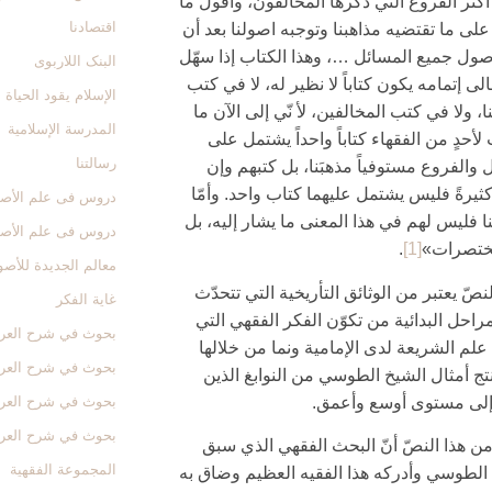
أكثر الفروع التي ذكرها المخالفون، وأقول ما
اقتصادنا
لى ما تقتضيه مذاهبنا وتوجبه اصولنا بعد أن
صول جميع المسائل …، وهذا الكتاب إذا سهّل
البنک اللاربوی
تعالى إتمامه يكون كتاباً لا نظير له، لا في كتب
الإسلام یقود الحیاة
، ولا في كتب المخالفين، لأ نّي إلى‏ الآن ما
المدرسة الإسلامیة
أحدٍ من الفقهاء كتاباً واحداً يشتمل على
رسالتنا
 والفروع مستوفياً مذهبَنا، بل كتبهم وإن
ثيرةً فليس يشتمل عليهما كتاب واحد. وأمّا
دروس فی علم الأصول
ا فليس لهم في هذا المعنى ما يشار إليه، بل
دروس فی علم الأصول
ختصرات»
[1]
.
معالم الجدیدة للأص
نصّ يعتبر من الوثائق التأريخية التي تتحدّث
غایة الفکر
راحل البدائية من تكوّن الفكر الفقهي التي
بحوث في شرح العروة 
ا علم الشريعة لدى الإمامية ونما من خلالها
بحوث في شرح العروة 
تج أمثال الشيخ الطوسي من النوابغ الذين
إلى مستوى أوسع وأعمق.
بحوث في شرح العروة 
بحوث في شرح العروة 
من هذا النصّ أنّ البحث الفقهي الذي سبق
المجموعة الفقهیة
الطوسي وأدركه هذا الفقيه العظيم وضاق به