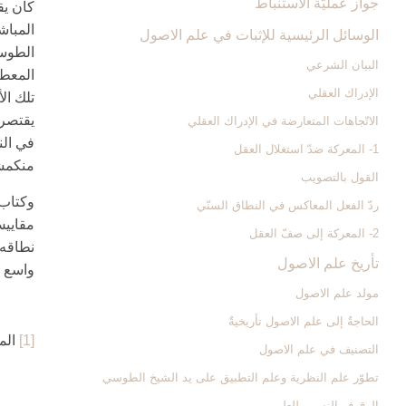
جواز عمليّة الاستنباط
كان ي
المباش
الوسائل الرئيسية للإثبات في علم الاصول
الطوسي
البيان الشرعي‏
المعط
الإدراك العقلي‏
تلك ال
يقتصر 
الاتّجاهات المتعارضة في الإدراك العقلي
في الن
1- المعركة ضدّ استغلال العقل
منكمشا
القول بالتصويب
وكتاب 
ردّ الفعل المعاكس في النطاق السنّي
مقاييس
2- المعركة إلى صفّ العقل
نطاقه 
تأريخ علم الاصول‏
واسع‏
مولد علم الاصول
الحاجةُ إلى علم الاصول تأريخيةٌ
[1]
المبس
التصنيف في علم الاصول
تطوّر علم النظرية وعلم التطبيق على يد الشيخ الطوسي
الوقوف النسبي للعلم