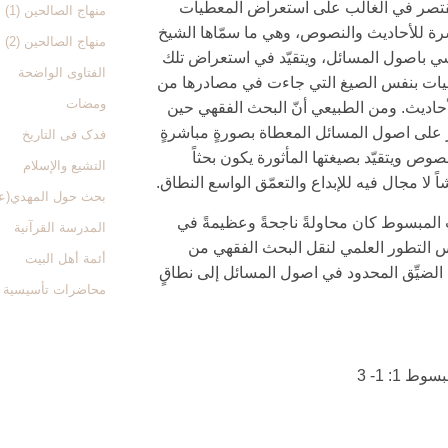
قتصر في الغالب على استعراض المعطيات
منهاج الصالحین (1)
رة للأحاديث والنصوص، وهي ما سمّاها الشيخ
منهاج الصالحین (2)
 باصول المسائل، ويتقيّد في استعراض تلك
الفتاوی الواضحة
يات بنفس الصيغ التي جاءت في مصادرها من
ومضات
أحاديث. ومن الطبيعي أنّ البحث الفقهي حين
على اصول المسائل المعطاة بصورةٍ مباشرةٍ
فدک فی التاریخ
صوص ويتقيّد بصيغتها المأثورة يكون بحثاً
التشیع والإسلام
ً لا مجال فيه للإبداع والتعمّق الواسع النطاق.
بحث حول المهدي(ع
المبسوط كان محاولةً ناجحةً وعظيمةً في
المدرسة القرآنیة
 التطور العلمي لنقل البحث الفقهي من
أئمة أهل البیت
الضيِّق المحدود في اصول المسائل إلى نطاقٍ
محاضرات تأسیسیة
وط 1: 1- 3