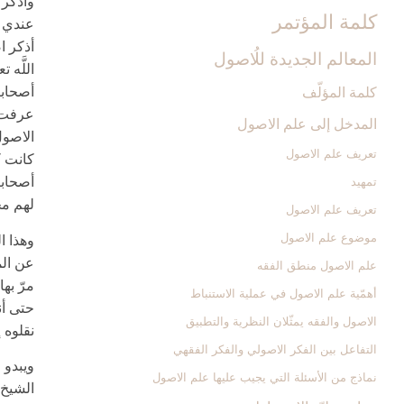
وأذكر 
كلمة المؤتمر
عندي ع
أذكر ا
المعالم الجديدة للُاصول‏
اللَّه 
أصحابنا
كلمة المؤلّف
عرفت ل
المدخل ‏إلى علم الاصول‏
الاصول
تعريف علم الاصول‏
كانت ك
أصحابن
تمهيد
لهم م
تعريف علم الاصول
موضوع علم الاصول
وهذا ال
عن الم
علم الاصول منطق الفقه
مرّ به
أهمّية علم الاصول في عملية الاستنباط
حتى أن
الاصول والفقه يمثّلان النظرية والتطبيق
نقلوه 
التفاعل بين الفكر الاصولي والفكر الفقهي
ويبدو 
نماذج من الأسئلة التي يجيب عليها علم الاصول
الشيخ 