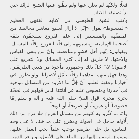
فعلًا ولكنّها لم يعلن عنها ولم يطّلع عليها الشيخ الرائد حين
التصنيف في علم الاصول
تطوّر علم النظرية وعلم التطبيق على يد الشيخ الطوسي
بدأ تصنيفه للكتاب.
الوقوف النسبي للعلم
وكتب الشيخ الطوسي في كتابه الفقهي العظيم
ابن إدريس يصف فترة التوقّف
«المبسوط» يقول: «إنّي لا أزال أسمع معاشر مخالفينا من
تجدّد الحياة والحركة في البحث العلمي
المتفقِّهة والمنتسبين إلى علم الفروع يستخفّون بفقه
[من‏] صاحب السرائر إلى صاحب المعالم
الصدمة التي مُنِيَ بها علم الاصول
أصحابنا الإمامية، وينسبونهم إلى قلّة الفروع وقلّة المسائل،
الجذور المزعومة للحركة الأخبارية
ويقولون: إنّهم أهل حَشوٍ ومناقصة، وإنّ من ينفي القياس
اتّجاه التأليف في تلك الفترة
والاجتهاد لا طريق له إلى كثرة المسائل ولا التفريع على
البحث الاصولي في تلك الفترة
الاصول؛ لأنّ جُلّ ذلك وجمهوره مأخوذ من هذين الطريقين،
انتصار علم الاصول وظهور مدرسةٍ جديدة
نصّ يصوِّر الصراع مع الحركة الأخبارية
وهذا جهل منهم بمذاهبنا وقلّة تأمّلٍ لُاصولنا، ولو نظروا في
استخلاص
أخبارنا وفقهنا لعلموا أنّ جُلَّ ما ذكروه من المسائل موجود
مصادر الإلهام للفكر الاصولي‏
في أخبارنا ومنصوص عليه عن أئمّتنا الذين قولهم في الحجّة
عطاء الفكر الاصولي وإبداعه
يجري مجرى قول النبيّ صلى الله عليه و آله و سلم إمّا
الحكم الشرعي وتقسيمه‏
خصوصاً، أو عموماً، أو تصريحاً، أو تلويحاً.
تقسيم الحكم إلى تكليفيٍّ ووضعي
وأمّا ما كثَّروا به كتبهم من مسائل الفروع فلا فرع من ذلك
أقسام الحكم التكليفي
بحوث علم الاصول‏
إلّاوله مدخل في اصولنا ومخرج على مذاهبنا، لا على وجه
القياس، بل على طريقةٍ توجب علماً يجب العمل عليها،
تنويع البحث‏
العنصر المشترك بين النوعين
ويسوغ المصير إليها من البناء على الأصل، وبراءة الذمة،