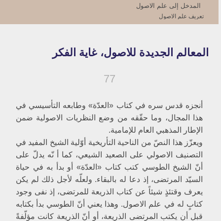
المدخل ‏إلى علم الاصول‏
تعريف علم الاصول‏
تمهيد
تعريف علم الاصول
موضوع علم الاصول
المعالم الجديدة للاصول، غاية الفكر
علم الاصول منطق الفقه
أهمّية علم الاصول في عملية الاستنباط
الاصول والفقه يمثّلان النظرية والتطبيق
77
التفاعل بين الفكر الاصولي والفكر الفقهي
نماذج من الأسئلة التي يجيب عليها علم الاصول
أنجزه قدس سره في كتاب «العدّة» وطابعه التأسيسي في
جواز عمليّة الاستنباط
هذا المجال، وما حقّقه من وضع النظريات الاصولية ضمن
الوسائل الرئيسية للإثبات في علم الاصول
البيان الشرعي‏
الإطار المذهبي العام للإمامية.
الإدراك العقلي‏
ويعزّز هذا النصّ من الناحية التأريخية أوّلية الشيخ المفيد في
الاتّجاهات المتعارضة في الإدراك العقلي
التصنيف الاصولي على الصعيد الشيعي، كما أ نّه يدلّ على‏
1- المعركة ضدّ استغلال العقل
أنّ الشيخ الطوسي كتب كتاب «العدّة» أو بدأ به في حياة
القول بالتصويب
ردّ الفعل المعاكس في النطاق السنّي
السيّد المرتضى، إذ دعا له بالبقاء. ولعلّه لأجل ذلك لم يكن
2- المعركة إلى صفّ العقل
يعرف وقتئذٍ شيئاً عن كتاب الذريعة للمرتضى، إذ نفى وجود
تأريخ علم الاصول‏
كتابٍ له في علم الاصول. وهذا يعني أنّ الطوسي بدأ بكتابه
مولد علم الاصول
قبل أن يكتب المرتضى الذريعة، أو أنّ الذريعة كانت مؤلّفةً
الحاجةُ إلى علم الاصول تأريخيةٌ