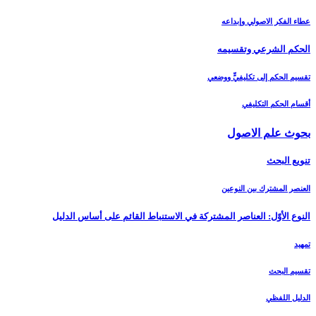
عطاء الفكر الاصولي وإبداعه
الحكم الشرعي وتقسيمه‏
تقسيم الحكم إلى تكليفيٍّ ووضعي
أقسام الحكم التكليفي
بحوث علم الاصول‏
تنويع البحث‏
العنصر المشترك بين النوعين
النوع الأوّل: العناصر المشتركة في الاستنباط القائم على أساس الدليل‏
تمهيد
تقسيم البحث
الدليل اللفظي‏