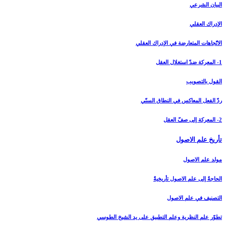
البيان الشرعي‏
الإدراك العقلي‏
الاتّجاهات المتعارضة في الإدراك العقلي
1- المعركة ضدّ استغلال العقل
القول بالتصويب
ردّ الفعل المعاكس في النطاق السنّي
2- المعركة إلى صفّ العقل
تأريخ علم الاصول‏
مولد علم الاصول
الحاجةُ إلى علم الاصول تأريخيةٌ
التصنيف في علم الاصول
تطوّر علم النظرية وعلم التطبيق على يد الشيخ الطوسي