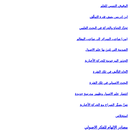
الوقوف النسبي للعلم
ابن إدريس يصف فترة التوقّف
تجدّد الحياة والحركة في البحث العلمي
[من‏] صاحب السرائر إلى صاحب المعالم
الصدمة التي مُنِيَ بها علم الاصول
الجذور المزعومة للحركة الأخبارية
اتّجاه التأليف في تلك الفترة
البحث الاصولي في تلك الفترة
انتصار علم الاصول وظهور مدرسةٍ جديدة
نصّ يصوِّر الصراع مع الحركة الأخبارية
استخلاص
مصادر الإلهام للفكر الاصولي‏