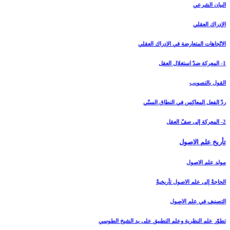
البيان الشرعي‏
الإدراك العقلي‏
الاتّجاهات المتعارضة في الإدراك العقلي
1- المعركة ضدّ استغلال العقل
القول بالتصويب
ردّ الفعل المعاكس في النطاق السنّي
2- المعركة إلى صفّ العقل
تأريخ علم الاصول‏
مولد علم الاصول
الحاجةُ إلى علم الاصول تأريخيةٌ
التصنيف في علم الاصول
تطوّر علم النظرية وعلم التطبيق على يد الشيخ الطوسي