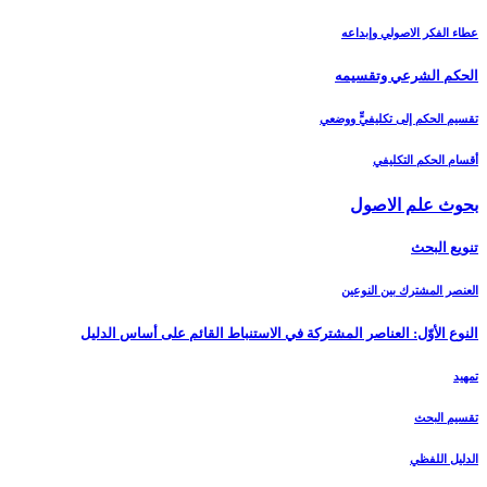
عطاء الفكر الاصولي وإبداعه
الحكم الشرعي وتقسيمه‏
تقسيم الحكم إلى تكليفيٍّ ووضعي
أقسام الحكم التكليفي
بحوث علم الاصول‏
تنويع البحث‏
العنصر المشترك بين النوعين
النوع الأوّل: العناصر المشتركة في الاستنباط القائم على أساس الدليل‏
تمهيد
تقسيم البحث
الدليل اللفظي‏