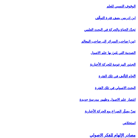
الوقوف النسبي للعلم
ابن إدريس يصف فترة التوقّف
تجدّد الحياة والحركة في البحث العلمي
[من‏] صاحب السرائر إلى صاحب المعالم
الصدمة التي مُنِيَ بها علم الاصول
الجذور المزعومة للحركة الأخبارية
اتّجاه التأليف في تلك الفترة
البحث الاصولي في تلك الفترة
انتصار علم الاصول وظهور مدرسةٍ جديدة
نصّ يصوِّر الصراع مع الحركة الأخبارية
استخلاص
مصادر الإلهام للفكر الاصولي‏