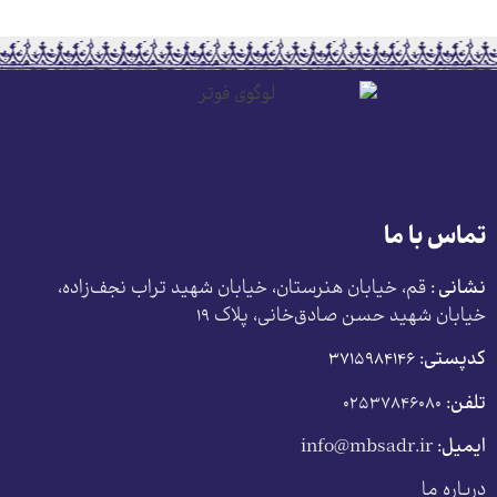
تماس با ما
نشانی :
قم، خیابان هنرستان، خیابان شهید تراب نجف‌زاده،
خیابان شهید حسن صادق‌خانی، پلاک ١٩
کدپستی:
٣٧١۵٩٨۴١۴۶
تلفن:
۰۲۵۳۷۸۴۶۰۸۰
ایمیل:
info@mbsadr.ir
درباره ما