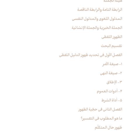
هيئة الجملة
الرابطة التامة والرابطة الناقصة
المدلول اللغوي والمدلول النفسي
الجملة الخبرية والجملة الإنشائية
الظهور اللفظي
تقسيم البحث
الفصل الأول في تحديد ظهور الدليل اللفظي‏
1- صيغة الأمر
2- صيغة النهي
3- الإطلاق
4- أدوات العموم
5- أداة الشرط
الفصل الثاني في حجّية الظهور
ما هو المطلوب في التفسير؟
ظهور حال المتكلّم