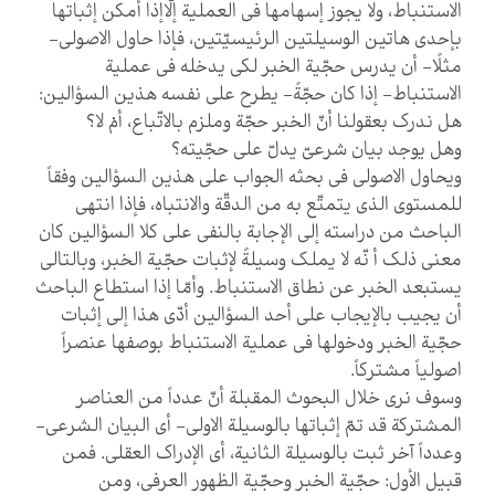
الاستنباط، ولا يجوز إسهامها في العملية إلّاإذا أمكن إثباتها
بإحدى هاتين الوسيلتين الرئيسيّتين، فإذا حاول الاصولي-
مثلًا- أن يدرس حجّية الخبر لكي يدخله في عملية
الاستنباط- إذا كان حجّةً- يطرح على نفسه هذين السؤالين:
هل ندرك بعقولنا أنّ الخبر حجّة وملزم بالاتّباع، أمْ لا؟
وهل يوجد بيان شرعيّ يدلّ على حجّيته؟
ويحاول الاصولي في بحثه الجواب على هذين السؤالين وفقاً
للمستوى الذي يتمتّع به من الدقّة والانتباه، فإذا انتهى
الباحث من دراسته إلى الإجابة بالنفي على كلا السؤالين كان
معنى ذلك أ نّه لا يملك وسيلةً لإثبات حجّية الخبر، وبالتالي
يستبعد الخبر عن نطاق الاستنباط. وأمّا إذا استطاع الباحث
أن يجيب بالإيجاب على أحد السؤالين أدّى‏ هذا إلى إثبات
حجّية الخبر ودخولها في عملية الاستنباط بوصفها عنصراً
اصولياً مشتركاً.
وسوف نرى خلال البحوث المقبلة أنّ عدداً من العناصر
المشتركة قد تمّ إثباتها بالوسيلة الاولى- أي البيان الشرعي-
وعدداً آخر ثبت بالوسيلة الثانية، أي الإدراك العقلي. فمن
قبيل الأول: حجّية الخبر وحجّية الظهور العرفي، ومن‏