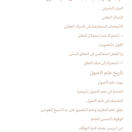
البيان الشرعي‏
الإدراك العقلي‏
الاتّجاهات المتعارضة في الإدراك العقلي
1- المعركة ضدّ استغلال العقل
القول بالتصويب
ردّ الفعل المعاكس في النطاق السنّي
2- المعركة إلى صفّ العقل
تأريخ علم الاصول‏
مولد علم الاصول
الحاجةُ إلى علم الاصول تأريخيةٌ
التصنيف في علم الاصول
تطوّر علم النظرية وعلم التطبيق على يد الشيخ الطوسي
الوقوف النسبي للعلم
ابن إدريس يصف فترة التوقّف