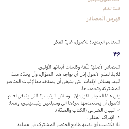
أحكام تعارض النوعين‏
كلمة الختام
فهرس المصادر
المعالم الجديدة للاصول، غاية الفكر
46
المصادر الأصليّة للّغة وكلمات أبنائها الأوّلين.
فلابدّ لعلم الاصول إذن أن يواجه هذا السؤال، وأن يحدّد منذ
البدء وسائل الإثبات التي ينبغي أن يستخدمها لإثبات العناصر
المشتركة وتحديدها.
وفي هذا المجال نقول: إنّ الوسائل الرئيسية التي ينبغي لعلم
الاصول أن يستخدمها مردّها إلى وسيلتين رئيسيّتين، وهما:
1- البيان الشرعي (الكتاب والسنّة).
2- الإدراك العقلي.
فلا تكتسب أيّ قضيةٍ طابع العنصر المشترك في عملية