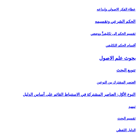
عطاء الفكر الاصولي وإبداعه
الحكم الشرعي وتقسيمه‏
تقسيم الحكم إلى تكليفيٍّ ووضعي
أقسام الحكم التكليفي
بحوث علم الاصول‏
تنويع البحث‏
العنصر المشترك بين النوعين
النوع الأوّل: العناصر المشتركة في الاستنباط القائم على أساس الدليل‏
تمهيد
تقسيم البحث
الدليل اللفظي‏