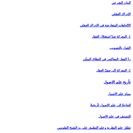
البيان الشرعي‏
الإدراك العقلي‏
الاتّجاهات المتعارضة في الإدراك العقلي
1- المعركة ضدّ استغلال العقل
القول بالتصويب
ردّ الفعل المعاكس في النطاق السنّي
2- المعركة إلى صفّ العقل
تأريخ علم الاصول‏
مولد علم الاصول
الحاجةُ إلى علم الاصول تأريخيةٌ
التصنيف في علم الاصول
تطوّر علم النظرية وعلم التطبيق على يد الشيخ الطوسي