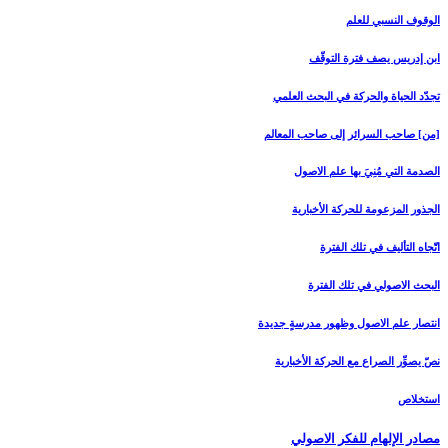
الوقوف النسبي للعلم
ابن إدريس يصف فترة التوقّف
تجدّد الحياة والحركة في البحث العلمي
[من‏] صاحب السرائر إلى صاحب المعالم
الصدمة التي مُنِيَ بها علم الاصول
الجذور المزعومة للحركة الأخبارية
اتّجاه التأليف في تلك الفترة
البحث الاصولي في تلك الفترة
انتصار علم الاصول وظهور مدرسةٍ جديدة
نصّ يصوِّر الصراع مع الحركة الأخبارية
استخلاص
مصادر الإلهام للفكر الاصولي‏