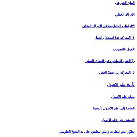
البيان الشرعي‏
الإدراك العقلي‏
الاتّجاهات المتعارضة في الإدراك العقلي
1- المعركة ضدّ استغلال العقل
القول بالتصويب
ردّ الفعل المعاكس في النطاق السنّي
2- المعركة إلى صفّ العقل
تأريخ علم الاصول‏
مولد علم الاصول
الحاجةُ إلى علم الاصول تأريخيةٌ
التصنيف في علم الاصول
تطوّر علم النظرية وعلم التطبيق على يد الشيخ الطوسي