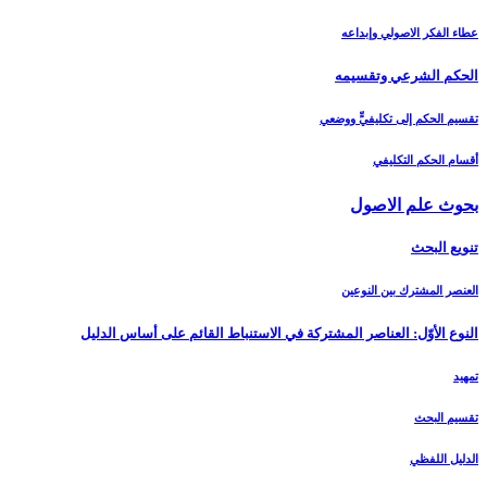
عطاء الفكر الاصولي وإبداعه
الحكم الشرعي وتقسيمه‏
تقسيم الحكم إلى تكليفيٍّ ووضعي
أقسام الحكم التكليفي
بحوث علم الاصول‏
تنويع البحث‏
العنصر المشترك بين النوعين
النوع الأوّل: العناصر المشتركة في الاستنباط القائم على أساس الدليل‏
تمهيد
تقسيم البحث
الدليل اللفظي‏