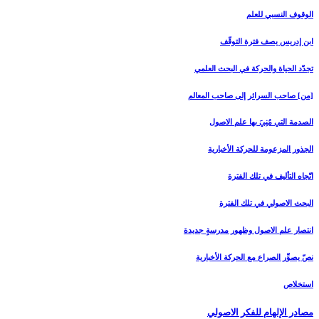
الوقوف النسبي للعلم
ابن إدريس يصف فترة التوقّف
تجدّد الحياة والحركة في البحث العلمي
[من‏] صاحب السرائر إلى صاحب المعالم
الصدمة التي مُنِيَ بها علم الاصول
الجذور المزعومة للحركة الأخبارية
اتّجاه التأليف في تلك الفترة
البحث الاصولي في تلك الفترة
انتصار علم الاصول وظهور مدرسةٍ جديدة
نصّ يصوِّر الصراع مع الحركة الأخبارية
استخلاص
مصادر الإلهام للفكر الاصولي‏