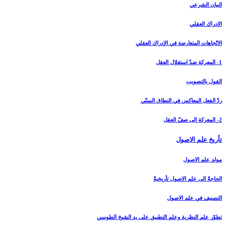
البيان الشرعي‏
الإدراك العقلي‏
الاتّجاهات المتعارضة في الإدراك العقلي
1- المعركة ضدّ استغلال العقل
القول بالتصويب
ردّ الفعل المعاكس في النطاق السنّي
2- المعركة إلى صفّ العقل
تأريخ علم الاصول‏
مولد علم الاصول
الحاجةُ إلى علم الاصول تأريخيةٌ
التصنيف في علم الاصول
تطوّر علم النظرية وعلم التطبيق على يد الشيخ الطوسي