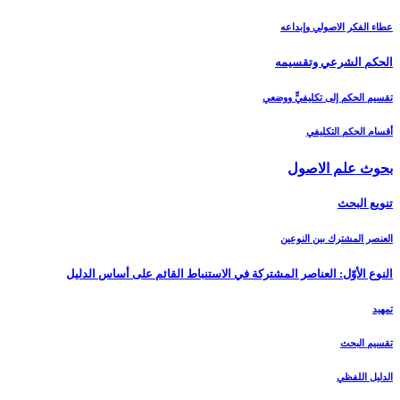
عطاء الفكر الاصولي وإبداعه
الحكم الشرعي وتقسيمه‏
تقسيم الحكم إلى تكليفيٍّ ووضعي
أقسام الحكم التكليفي
بحوث علم الاصول‏
تنويع البحث‏
العنصر المشترك بين النوعين
النوع الأوّل: العناصر المشتركة في الاستنباط القائم على أساس الدليل‏
تمهيد
تقسيم البحث
الدليل اللفظي‏