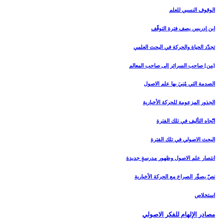
الوقوف النسبي للعلم
ابن إدريس يصف فترة التوقّف
تجدّد الحياة والحركة في البحث العلمي
[من‏] صاحب السرائر إلى صاحب المعالم
الصدمة التي مُنِيَ بها علم الاصول
الجذور المزعومة للحركة الأخبارية
اتّجاه التأليف في تلك الفترة
البحث الاصولي في تلك الفترة
انتصار علم الاصول وظهور مدرسةٍ جديدة
نصّ يصوِّر الصراع مع الحركة الأخبارية
استخلاص
مصادر الإلهام للفكر الاصولي‏