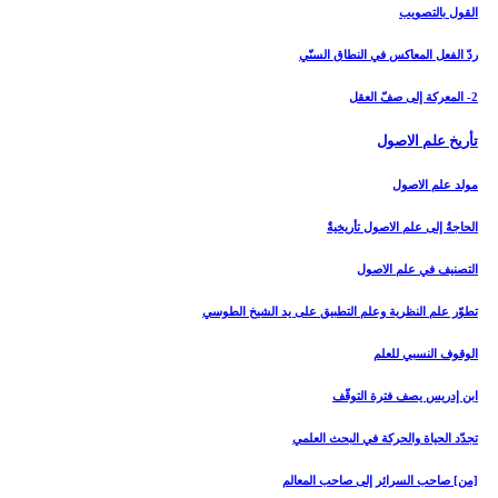
القول بالتصويب
ردّ الفعل المعاكس في النطاق السنّي
2- المعركة إلى صفّ العقل
تأريخ علم الاصول‏
مولد علم الاصول
الحاجةُ إلى علم الاصول تأريخيةٌ
التصنيف في علم الاصول
تطوّر علم النظرية وعلم التطبيق على يد الشيخ الطوسي
الوقوف النسبي للعلم
ابن إدريس يصف فترة التوقّف
تجدّد الحياة والحركة في البحث العلمي
[من‏] صاحب السرائر إلى صاحب المعالم