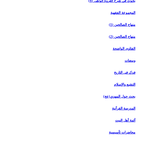
بحوث في شرح العروة الوثقی (4)
المجموعة الفقهیة
منهاج الصالحین (1)
منهاج الصالحین (2)
الفتاوی الواضحة
ومضات
فدک فی التاریخ
التشیع والإسلام
بحث حول المهدي(عج)
المدرسة القرآنیة
أئمة أهل البیت
محاضرات تأسیسیة