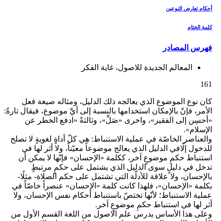
أحكام تعارض النوعين‏
كلمة الختام
فهرس المصادر
المعالم الجديدة للاصول، غاية الفكر
161
كان نوع الموضوع الذي يعالجه ذلك الدليل، ومثاله صيغة فعل
الأمر، فإنّ بالإمكان استخدامها بالنسبة إلى أيِّ موضوع، فيقال تارةً:
«أحسِن إلى الفقير»، واخرى «صَلِّ»، وثالثةً «ادفع الخطر عن
الإسلام».
والعناصر الخاصّة في عملية الاستنباط: هي كلّ أداةٍ لغويةٍ لا تصلح
للدخول إلّافي الدليل الذي يعالج موضوعاً معيّناً، ولا أثر لها في
استنباط حكمِ موضوعٍ آخر، ككلمة «الإحسان» فإنّها لا يمكن أن
تدخل في دليلٍ سوى الدليل الذي يشتمل على حكمٍ مرتبطٍ
بالإحسان، ولا علاقة للأدلّة التي تشتمل على حكم الصلاة- مثلًا-
بكلمة «الإحسان»، فلهذا كانت كلمة «الإحسان» عنصراً خاصّاً في
عملية الاستنباط؛ لأنّها تختصّ باستنباط أحكام نفس الإحسان، ولا
أثر لها في استنباط حكمِ موضوعٍ آخر.
وعلى هذا الأساس يدرس علم الاصول من اللغة القسم الأول من