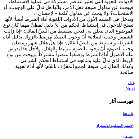
الأدوات اللغوية التي تعتبر عناصر مشتركةً في عملية الاستنباط،
فيبحث عن مدلول صيغة فعل الأمر، وأنّها هل تدلّ على الوجوب، أو
الاستحباب؟ ولا يبحث عن مدلول كلمة «الإحسان».
ويدخل في القسم الأول من الأدوات اللغوية أداة الشرط أيضاً؛ لأنّها
تصلح للدخول في استنباط الحكم من أيِّ دليلٍ لفظيٍّ مهما كان نوع
الموضوع الذي يتعلّق به، فنحن نستنبط من النصّ القائل: «إذا زالت
الشمس وجبت الصلاة» أنّ وجوب الصلاة مرتبط بالزوال بدليل أداة
الشرط، ونستنبط من النصّ القائل: «إذا هلَّ هلال شهر رمضان
وجب الصوم» أنّ وجوب الصوم مرتبط بالهلال، ولأجل هذا يدرس
علم الاصول أداة الشرط بوصفها عنصراً مشتركاً، ويبحث عن نوع
الربط الذي تدلّ عليه ونتائجه في استنباط الحكم الشرعي.
وكذلك الحال في صيغة الجمع المعرَّف باللام؛ لأنّها أداة لغوية
صالحة
قبلي
فهرست آثار
فلسفتنا
الأسس المنطقیة للإستقراء
اقتصادنا