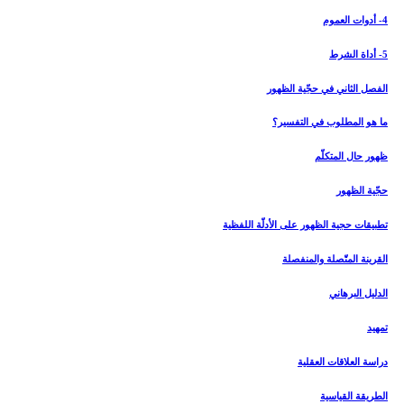
4- أدوات العموم
5- أداة الشرط
الفصل الثاني في حجّية الظهور
ما هو المطلوب في التفسير؟
ظهور حال المتكلّم
حجّية الظهور
تطبيقات حجية الظهور على الأدلّة اللفظية
القرينة المتّصلة والمنفصلة
الدليل البرهاني‏
تمهيد
دراسة العلاقات العقلية
الطريقة القياسية