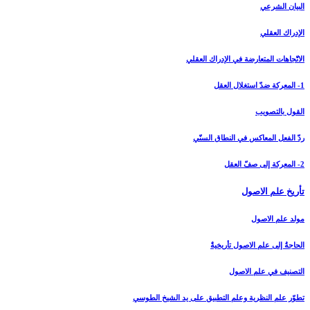
البيان الشرعي‏
الإدراك العقلي‏
الاتّجاهات المتعارضة في الإدراك العقلي
1- المعركة ضدّ استغلال العقل
القول بالتصويب
ردّ الفعل المعاكس في النطاق السنّي
2- المعركة إلى صفّ العقل
تأريخ علم الاصول‏
مولد علم الاصول
الحاجةُ إلى علم الاصول تأريخيةٌ
التصنيف في علم الاصول
تطوّر علم النظرية وعلم التطبيق على يد الشيخ الطوسي