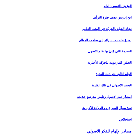
الوقوف النسبي للعلم
ابن إدريس يصف فترة التوقّف
تجدّد الحياة والحركة في البحث العلمي
[من‏] صاحب السرائر إلى صاحب المعالم
الصدمة التي مُنِيَ بها علم الاصول
الجذور المزعومة للحركة الأخبارية
اتّجاه التأليف في تلك الفترة
البحث الاصولي في تلك الفترة
انتصار علم الاصول وظهور مدرسةٍ جديدة
نصّ يصوِّر الصراع مع الحركة الأخبارية
استخلاص
مصادر الإلهام للفكر الاصولي‏