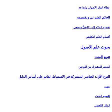
عطاء الفكر الاصولي وإبداعه
الحكم الشرعي وتقسيمه‏
تقسيم الحكم إلى تكليفيٍّ ووضعي
أقسام الحكم التكليفي
بحوث علم الاصول‏
تنويع البحث‏
العنصر المشترك بين النوعين
النوع الأوّل: العناصر المشتركة في الاستنباط القائم على أساس الدليل‏
تمهيد
تقسيم البحث
الدليل اللفظي‏