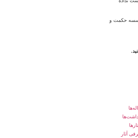
ست نداده
ی توسط مؤسسه حکمت و
ید.
ی سریع
تماس با ما
له‌ها
داشت‌ها
نشانی :
قم، خیابان 
نجف‌زاده، خیابان شه
ارها
فی آثار
کدپستی:
٣٧١۵٩٨۴١۴۶