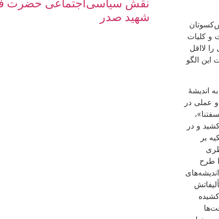
نقش سیاسی‌اجتماعی حضرت فا
شهید صدر
ش‌کسوتان
ت و کلیات
را لااقل
 این الگو
ه اندیشۀ
و عملی در
فتنا»،
شید و در
یه بر
ظری
ا طرح
ندیشه‌های
ألیفاتش
کشیده
ت‌ها