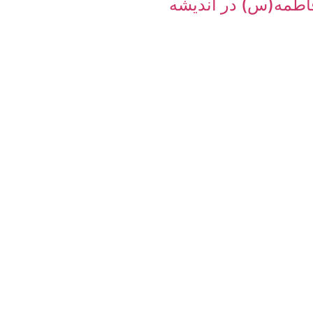
طمه(س) در اندیشه