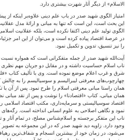
الاسلام» از دیگر آثار شهرت بیشتری دارد.
امتیاز الگوی شهید صدر در باب علم دینی علاوه‌بر اینکه از پی
این بحث است، این است که تنها به مبانی و ارائۀ مدل عقلانی
الگوی تولید علم دینی اکتفا نکرده است، بلکه عقلانیت اسلامی 
در عرصۀ اقتصاد پیاده کرده است و می‌توان از این امر جزئیات
را نیز تنسیق، تدوین و تکمیل نمود.
آیت‌الله شهید صدر از جمله متفکرانی است که همواره نسبت ب
ناب اسلام حساسیت داشته و در مقابل دو جریان مهم نظری 
شرق و غرب اعلام موضع نموده است. وی با تألیف کتاب‌ «فلس
چهارچوب‌های معرفتی لیبرالیسم و سوسیالیسم را به چالش ک
همان راستا مبانی معرفتی اسلام را طرح نمود. پس از آن با تک
همان مبانی، کتاب «اقتصادنا» را نوشت و پس از نقد مبانی ن
اقتصاد سوسیالیستی و سرمایه‌داری، مکتب اقتصاد اسلامی ر
نمود و نگاهی اصلاحی به علوم انسانی انداخته است. رگه‌های ا
ناب این متفکر برجسته و اسلام‌شناس مصلح، در تمام آثار و ت
وجود دارد. زاویه دید شهید صدر که در این مجموعه به تصویر 
می‌شود، در زمان خود از بیشترین انسجام و شفاف‌ترین رهیاف