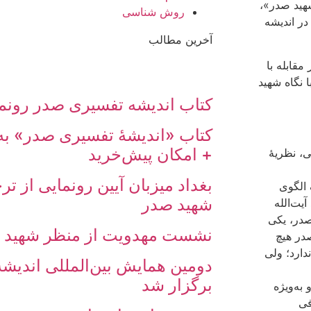
ید صدر»،
روش شناسی
در اندیشه
آخرین مطالب
قابله با
ا نگاه شهید
کتاب اندیشه تفسیری صدر رونم
کتاب «اندیشۀ تفسیری صدر» به
+ امکان پیش‌خرید
ی، نظریۀ
بغداد میزبان آیین رونمایی از تر
 الگوی
شهید صدر
یت‌الله
صدر، یکی
نشست مهدویت از منظر شهید ص
صدر هیچ
دارد؛ ولی
دومین همایش بین‌المللی اندیش
برگزار شد
به‌ویژه
فی