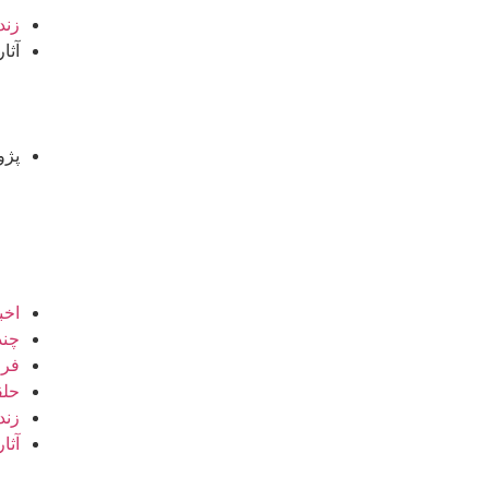
زند
آثار
پژو
اخب
چند
فرو
حلق
زند
آثار