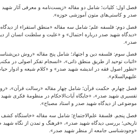
فصل اول: کلیات؛ شامل دو مقاله «زیست‌نامه و معرفی آثار شهید 
صدر و کاستی‌های متون آموزشی حوزه».
فصل دوم: فلسفه علم؛ شامل سه مقاله «منطق استقراء از دیدگاه
«دیدگاه شهید صدر درباره احتمال» و «علیت و سلطنت انسان از دید
صدر».
فصل سوم: فلسفه دین و اجتهاد؛ شامل پنج مقاله «روش دین‌شناس
«اثبات توحید از طریق منطق ذاتی»، «انسجام تفکر اصولی در مکت
«تطور اصول فقه در اندیشه شهید صدر» و «کلام شیعه و ادوار حیا
علیهم‌السلام».
فصل چهارم. حکمت قرآن؛ شامل چهار مقاله «رسالت قرآن»، «ر
تفسیری شهید صدر»، «جایگاه آیات‌الاحکام در منظومۀ فکری شهید
موضوعی از دیدگاه شهید صدر و استاد مصباح».
فصل پنجم. فلسفۀ علم‌الاجتماع؛ شامل سه مقاله «خاستگاه کشف ق
تاریخی؛ بررسی دیدگاه شهید صدر»، «فرهنگ و تمدن از نگاه شهید 
«وجودشناسی جامعه از منظر شهید صدر».