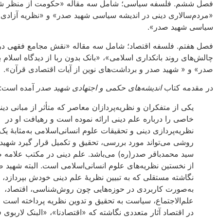
فصل ششم. فلسفه سیاسی؛ شامل سه مقاله «حکومت از منظر شه
«مردم‌سالاری دینی در اندیشه سیاسی شهید صدر» و «نظریه آزادی 
سیاسی شهید صدر».
فصل هفتم. فلسفه اقتصاد؛ شامل سه مقاله «نقش مجامع فقهی در م
چالش‌های روند بانکداری اسلامی»، «بانک بدون ربا از دیدگاه اسلام ب
صدر» و « شهید صدر و برداشت‌های نوین از آیات اقتصادی قرآن».
در مقدمه کتاب
اندیشه‌های حکمی و اجتهادی شهید صدر
آمده است:
یکی از متفکران و نظریه‌پردازان معاصر که متأثر از مبانی دین
خاصی را درباره علم دینی ارائه نموده‌ است و رهیافت او در
نظریه‌پردازی دینی و تحقیقات علوم انسانی‌اسلامی به‌مثابۀ یک
روشی می‌تواند مورد بررسی، تحقیق و تکمیل قرار گیرد شهید آ
سید محمدباقر صدر(ره) می‌باشد. علم دینی در مکتب علامه 
از نخستین نظریه‌های علوم انسانی‌اسلامی است. البته شهید 
نگاشته مستقلی که به تبیین نظریۀ علم دینی خودش بپردازد، ن
به‌صورت کاربردی در حوزه‌هایی چون روش‌شناسی، اقتصاد،
علم‌الاجتماع، سیاست به تحقیق و تدوین نظریه پرداخته است و 
در اقتصاد آثار متعددی نگاشته که «اقتصادنا»، «البنک لاربوی 