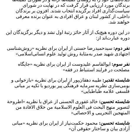
برندگان مورد ارزیابی قرار گرفت که در نهایت در شورای
سیاست‌گذاری افراد برگزیده انتخاب شدند. افزون بر برندگان
داخلی، از کشور لبنان و عراق افرادی به عنوان برنده معرفی
خواهند شد.
در این دوره هیچ‌یک از آثار حائز رتبۀ اول نشد و دیگر برگزیدگان این
دوره عبارت‌اند از:
نفر دوم:
سیدحمیدرضا حسنی از ایران برای نظریه «روش‌شناسی
اجتهادی شهید صدر به‌مثابۀ روش تولید علوم انسانی‌اسلامی»
نفر سوم:
ابوالقاسم علیدوست از ایران برای نظریه «جایگاه
مصلحت در فرایند استنباط در فقه»
شایسته تقدیر:
طیبه دهقان‌پور از ایران برای نظریه «بازخوانی و
بومی‌سازی نظریه سرمایه فرهنگی پیر بوردیو با تکیه بر مبانی
فلسفی علامه طباطبایی»
شایسته تحسین:
خالد غفوری الحسنی از عراق با نظریه «اطروحة
لتصویر منهج البحث فی العلوم الاسلامیة من خلاق الافادة من
المنهجین التجریبی و الاحصائی»
شایسته تحسین:
محمود حکمت‌نیاز از ایران برای نظریه «مبانی
آزادی بیان و ساختار حقوقی آن»