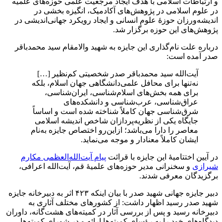
و ارتباطات اسلامی با هدف ایجاد مرجعیت علمی حوزه‌های علمیه
در علوم اسلامی در پژوهش‌های آکادمیک، انگیزه بخشی در
اندیشه‌ورزان حوزۀ علوم انسانی و ایجاد رویکرد جهانی‌اندیشی در
پژوهش‌های این حوزه برگزار شد.
درباره علت نام‌‌گذاری این جایزه به شهید والامقام سید محمدباقر
صدر آمده است:
آیت‌الله سید محمدباقر صدر شخصیتی کم‌نظیر […]
نه‌تنها برای محافل علمی‌دانشگاهی جهان اسلام، بلکه
برای همه بخش‌های اسلام‌شناسی، ایران‌شناسی،
عراق‌‌شناسی، عرب‌شناسی و دانشکده‌های
شرق‌شناسی جهان کاملاً شناخته شده است و اساساً
جایگاه یکی از نظریه‌پردازان شاخص اندیشه اسلامی
معاصر را دارا می‌باشد؛ ازاین‌رو اختصاص جایزه به‌نام
ایشان کاملاً معنادار و موجه می‌نماید.
در آیین اختتامیۀ این جایزه با قرائت
پیام آیت‌الله‌العظمی مکارم
شیرازی
و سخنرانی مدیر حوزه‌های علمیۀ قم، آیت‌‌الله اعرافی،
برگزیدگان معرفی شدند.
دبیر جایزه جهانی شهید صدر با بیان اینکه ۴۲۳ اثر به دبیرخانه جایزه
شهید صدر رسید اظهار داشت: از کشور‌های مختلف آثاری به
دبیرخانه رسید و پس از بررسی آثار در کمیته‌های هشت‌گانه، داوران
دیدگاه‌های خود را به رؤسای کمیته‌ها ارائه و در شورای کمیته‌ها