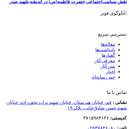
نقش سیاسی‌اجتماعی حضرت فاطمه(س) در اندیشه شهید صدر
دسترسی سریع
مقاله‌ها
یادداشت‌ها
گفتارها
معرفی آثار
متن آثار
اخبار
چند رسانه‌ای
تماس با ما
نشانی :
قم، خیابان هنرستان، خیابان شهید تراب نجف‌زاده، خیابان
شهید حسن صادق‌خانی، پلاک ١٩
کدپستی:
٣٧١۵٩٨۴١۴۶
تلفن:
۰۲۵۳۷۸۴۶۰۸۰