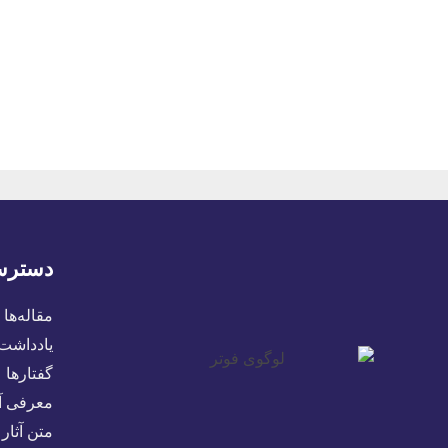
دسترس
مقاله‌ها
یادداشت‌
گفتارها
معرفی آث
متن آثار