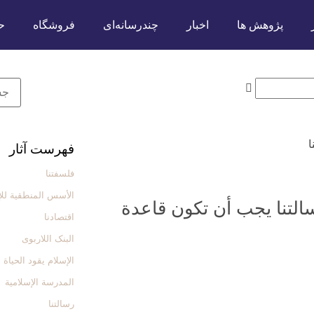
پژوهش ها
اخبار
چندرسانه‌ای
فروشگاه
ح
ا
فهرست آثار
فلسفتنا
الأسس المنطقیة للإ
التنا يجب أن تكون قاعدة
اقتصادنا
البنک اللاربوی
الإسلام یقود الحیاة
المدرسة الإسلامیة
رسالتنا