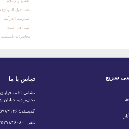
التشیع والإسلام
بحث حول المهدي(ع
المدرسة القرآنیة
أئمة أهل البیت
محاضرات تأسیسیة
ی سریع
تماس با ما
نشانی :
قم، خیابان
ها
نجف‌زاده، خیابان ش
کدپستی:
٣٧١۵٩٨۴١۴۶
ار
تلفن:
۲۵۳۷۸۴۶۰۸۰