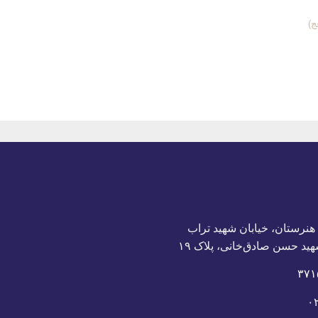
ج)
 هنرستان، خیابان شهید تراب
هید حسن صادق‌خانی، پلاک ١٩
۰