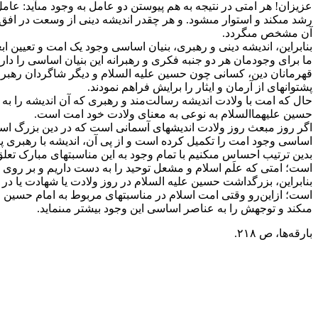
عزیزان! هر امتى در نتیجه به هم پیوستن دو عامل به وجود مى‏آید: عا
رشد مى‏کند و استوار مى‏شود. و هر چقدر اندیشه دینى از وسعت در افق
آن مشخص مى‏گردد.
بنابراین، اندیشه دینى و رهبرى، بنیان اساسى وجود یک امت و تعیین اب
ما برای وجودمان هر دو جنبه فکری و رهبرانه این بنیان اساسى را دار
قهرمانان دین، کسانى چون حسین علیه السلام و دیگر شاگردان‏ رهبر ا
پشتوانه‏اى از آرمان و ایثار را برایش فراهم نمودند.
حال که امت با ولادت اندیشه رسالت‌مند و رهبرى که آن اندیشه را ب
حسین علیهما‌السلام به نوعى به معناى ولادت خود امت است.
اگر روز مبعث روز ولادت اندیشه‏اى آسمانى است که در دین بزرگ اسلام
اساسى وجود امت را تکمیل کرده است و از پى آن، اندیشه با رهبرى پیون
بدین ترتیب احساس مى‏کنیم با تمام وجود به این مناسبت‏هاى مبارک تعلق 
است؛ امتى که علَم اسلام و مشعل توحید را به دست داریم و بر روى زم
بنابراین، بزرگداشت حسین علیه السلام در روز ولادت یا شهادت یا در ا
است؛ ازاین‌رو وقتى امت اسلام در مناسبت‏هاى مربوط به امام حسین و ا
مى‏کند و توجهش را به عناصر اساسى این وجود بیشتر مى‏نماید.
بارقه‌ها، ص ٢١٨.