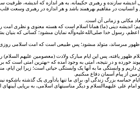
مل اندیشه سازنده و رهبرى حکیمانه. به هر اندازه که اندیشه، ظرفیت 
 و انسانیت در مفاهیم بهره‏مند باشد و هر اندازه در رهبرى وسعت قلب 
عاد مکانى و زمانى آن است.
یم؛ اندیشه دینى (ما) همانا اسلام است که هسته معنوى و نظرى امت را
عظم، رسول خدا صلى‌الله‌علیه‌وآله نمایان مى‏شود؛ کسانى که بنیان 
ه ظهور مى‏رساند، متولد مى‏شود؛ پس طبیعى است که امت اسلامى روزى 
 ظهور یافته، پس این ایام مبارک ولادت (معصومین علیهم السلام‏) روز
د خورده و در نتیجه، امتى به وجود آمده که «بهترین امتى است که براى 
داریم و وابستگى ما به آن‏ها یک وابستگى حیاتى است؛ زیرا این ایام، منا
ین از پیام آسمان دفاع مى‏کنیم.
یام حماسه بزرگ زندگى او، براى ما تنها یادآورى یک گذشته باشکوه نیس
مام على علیهماالسلام و دیگر مناسبت‏هاى اسلامى، به برپایى آیین‏هاى 