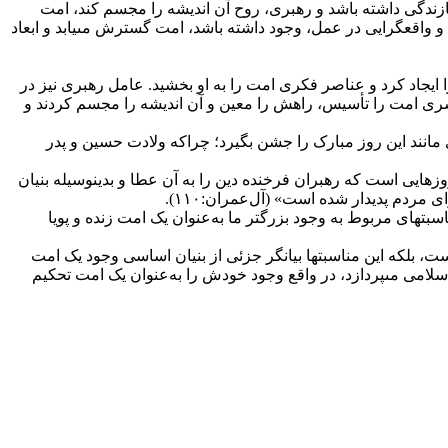
سازندگى داشته باشد و رهبرى، روح آن اندیشه را مجسم کند، امت
و واقع‏گرایى در عمل، وجود داشته باشد، امت گسترش مى‏یابد و ابعاد
 ایجاد کرد و عناصر فکرى امت را به او بخشید. عامل رهبرى نیز در
بشرى امت را تأسیس، راهش را معین و آن اندیشه را مجسم کردند و
مانند این روز مبارک را جشن بگیرد؛ چراکه ولادت حسین و پدر
هایى است که رهبران فرخنده دین را به آن عطا و بدین‏وسیله بنیان
مردم پدیدار شده است» (آل‌عمران:١١٠).
سبت‏هاى مربوط به وجود بزرگ‏تر ما به‌عنوان یک امت زنده و پویا
ت، بلکه این مناسبت‏ها بیانگر جزئى از بنیان اساسى وجود یک امت
اسلامى مى‏پردازد، در واقع وجود خودش را به‌عنوان یک امت تحکیم