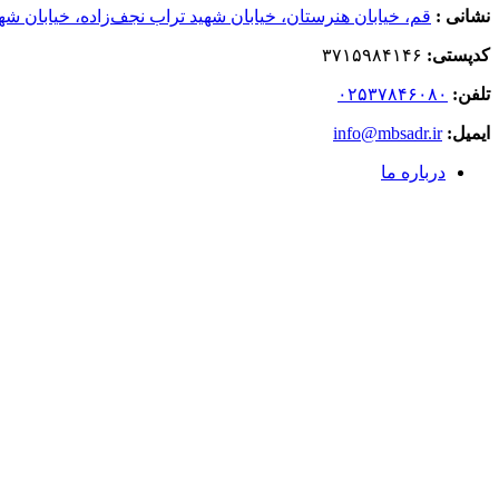
نشانی :
قم، خیابان هنرستان، خیابان شهید تراب نجف‌زاده، خیابان شهی
کدپستی:
٣٧١۵٩٨۴١۴۶
تلفن:
۰۲۵۳۷۸۴۶۰۸۰
ایمیل:
info@mbsadr.ir
درباره ما