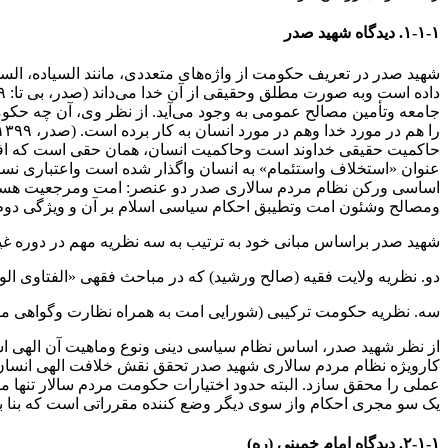
١-١-١. دیدگاه شهید صدر
شهید صدر در تعریف حکومت از واژه‌های متعددی، مانند السیاده‌، ال
جامعه‌ وتأمین‌ مصالح عمومی به وجود می‌آید. از نظر وی، آن چه حکو
حاکمیت حقیقی خداوند است‌ وحاکمیت انسان، همان حقی است که افراد 
عنوان «استخلاف واستئمام» به انسان واگذار شده است واعتباری نس
ومصالح وشئون امت وتطیبق احکام سیاسی اسلام بر آن و ویژگی دوم، سیا
شهید صدر براساس مبانی خود به ترتیب به سه نظریه مهم در دوره غی
دو. نظریه ولایت فقیه (صالح ورشید) که در مباحث فقهی «الفتاوی الوا
سه. نظریه حکومت ترکیبی (شورایی امت به همراه نظارت وگواهی مر
از‌ نظر شهید صدر، اساس نظام سیاسی دینی ونوع وماهیت آن الهی است
کارویژه‌ نظام‌ مردم سالاری شهید صدر تحقق نقش خلافت الهی انسان
عملی‌ را‌ محقق سازد. البته حدود اختیارات حکومت مردم سالار تنها من
یک سو مجری احکام واز سوی دیگر وضع کننده مقرراتی است که بنا به ضرورت 
١-١-٢. دیدگاه امام خمینی
(ره
)