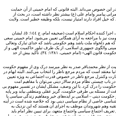
 این خصوص می‌داند‌. البته‌ قانونی که امام خمینی از آن حمایت
انی‌ پیامبر وامام علی (ع) بیشتر نظر داشته است، در بحث از
که خیل افراد دارند امتیاز نیست، بلکه وظیفه خطیر است. ولایت
‌امام خمینی تحقق نظام‌ سیاسی‌ مردم سالاری در عصر خود را جمهوری اسلامی می‌داند که با‌ شرایط‌ مورد‌ نظر دین وبا پشتوانه آرای عمومی، اجرا کننده احکام اسلام است (صحیفه امام، ج ١٤٤: ٥). ایشان‌
ع ما همان شیوه حکمرانی پیامبر وامام علی (ع) و متکی به نظر‌ عموم‌ است (صحیفه امام، ج ٣٣٤: ٤). شکل حکومت نیز با مراجعه به آرای همگانی تعیین می‌شود. امام‌ خمینی‌ سعی
که هم دلخواه‌ ملت‌ باشد وهم حکومتی باشد که خدای تبارک وتعالی
‌ کردند‌» (امام خمینی، ١٣٨١: ٣٣-٣٥). پس‌ نظریه‌ ولایت در اندیشه امام خمینی والگوی جمهوری اسلامی، از یک طرف تبلور‌ حاکمیت‌ الهی و از
طرف دیگر، بیان کننده‌ حکومت مردمی دراین نظریه‌ است‌. در مجموع تمام این تعاریف‌ در‌ کلمه قانون خلاصه می‌شود: «حکومت دینی یعنی حکومت قانون الهی» (امام خمینی، ١٣٨١‌: ٣٤‌). تأکید بیش از حد
اکمیت از نظر محمدباقر صدر به نظر میرسد درک وی از‌ مفهوم‌ حکومت
 معتقد است که‌ مردم‌ مرجع‌ ناظر را انتخاب می‌کنند. البته ابهام‌ در‌
ظارت وکنترل مرجع ناظر در خصوص قدرت‌ اجتماعی به ویژه تعیین
اصر اساسی تفکر وی در باب‌ چیستی‌ نظام مردم سالار دینی می‌توان با مفاهیم امت
حکومت‌ را درک کرد. با این وصف، مشکل ایشان در تفسیر مفهوم بی
رفت از مسئله بی طرفی حکومت، گریز عقلی ومنطقی بیابد وبر پایه
حکومت دینی – اسلامی بر ایده‌های خیر ومفاهیم زندگی سیاسی با
 شناسی خاصی از نظام سیاسی دینی بود که خلاصه شده است در آینه
فقیه وهم شهروندان موظف به اجرای آن هستند‌ که‌ این‌ نزدیک به
یف اجتماع سیاسی واجتماع متعهد‌، برای‌ تبیین‌ نظر امام باید
شهروندی‌ وحق‌ فقیه به عنوان شخصیت حقوقی جمع بسته وهر دو را