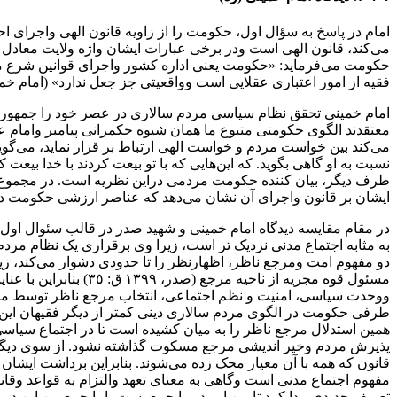
امام در پاسخ به سؤال اول، حکومت را از زاویه قانون الهی واجرای احک
می‌کند، قانون الهی است ودر برخی عبارات‌ ایشان‌ واژه‌ ولایت معاد
حکومت می‌فرماید‌: «حکومت‌ یعنی‌ اداره کشور واجرای قوانین شرع م
فقیه‌ از‌ امور‌ اعتباری عقلایی است وواقعیتی جز جعل ندارد» (امام خمینی، ٥١: ١
می‌کند بین خواست مردم و خواست الهی ارتباط بر قرار نماید‌، می‌گو
ایشان‌ بر‌ قانون‌ واجرای آن نشان‌ می‌دهد که عناصر ارزشی‌ حکومت‌ 
در مقام مقایسه‌ دیدگاه‌ امام خمینی و شهید صدر در قالب‌ سئوال‌ ا
به مثابه اجتماع مدنی نزدیک‌ تر‌ است‌، زیرا‌ وی‌ برقراری یک نظام‌ مردم
دو‌ مفهوم‌ امت‌ ومرجع‌ ناظر، اظهارنظر را تا حدودی دشوار می‌کن
مسئول قوه مجریه از 
ووحدت سیاسی، امنیت و نظم اجتماعی، انتخاب مرجع ناظر توسط مردم
طرفی حکومت در الگوی مردم سالاری دینی کمتر از دیگر فقیهان‌ این‌
همین استدلال مرجع ناظر را به میان‌ کشیده‌ است تا در اجتماع‌ سی
پذیرش مردم وخیر اندیشی مرجع مسکوت گذاشته نشود. از‌ سوی‌ دیگر 
قانون که همه‌ با‌ آن معیار‌ محک زده می‌شوند. بنابراین برداشت ایشا
مفهوم اجتماع مدنی است وگاهی به معنای تعهد والتزام به قواعد وقانو
تعریف جدیدی پیدا کرد تا بین این دو را جمع بست، اما‌ جمع بین ای