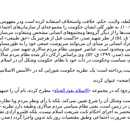
سلطه‌، ولایت، حکم، خلافت واستخلاف استفاده کرده است ودر مفهومی 
داده است وبه‌ صورت‌ مطلق وحقیقی از آن خدا‌ می‌داند (صدر، بی تا: ٩-١٠). به طور کلی ایشان حکومت
مت‌ها را از دیگر گروه‌ها ومجتمع‌های انسانی مشخص ومتفاوت می‌سازد 
را هم در مورد خدا وهم در مورد انسان به کار برده است. (صدر، ١٣٩٩ ق: ٥٤) از نظر شهید صدر، حاک
انسانی بر مبنای آن‌ می‌توانند‌ سرنوشت جمعی خود را به طورمساوی 
بی ومحدود است. عناصر‌ عمومی‌ نظام‌ مردم سالاری شهید صدر عبارت
اساسی‌ ورکن نظام مردم سالاری صدر دو عنصر: امت ومرجعیت هستند (صدر، ١٣٩٩ ق: 
ست وحکومت در ذات خود‌ با نظام، حکومت وشکل آن در اسلام هماهنگی و 
بت پرداخته است: یک‌. نظریه‌ حکومت شورایی که در «الأسس الاسلامی
ضحه» عنوان‌ کرده‌.
جع) که در مجموعه «
الاسلام یقود الحیاة
» مطرح کرده، نام آن را جمهوری اس
 وشکل آن را شرع تعیین نمی‌کند، بلکه با رأی ونظر مردم وبا نظارت 
 در زمین است، یعنی ‌نظام سیاسی مردم سالاری وظیفه دارد نظریه خل
حصر به اجرای احکام ثابت شریعت اسلام نیست، بلکه قلمرو‌ آزادی‌ نظر‌
اجتماعی‌ وطبق‌ مقتضیات‌ روز باید تدوین واجرا گردد (صدر، ١٣٦٠: ٧٢١ ).