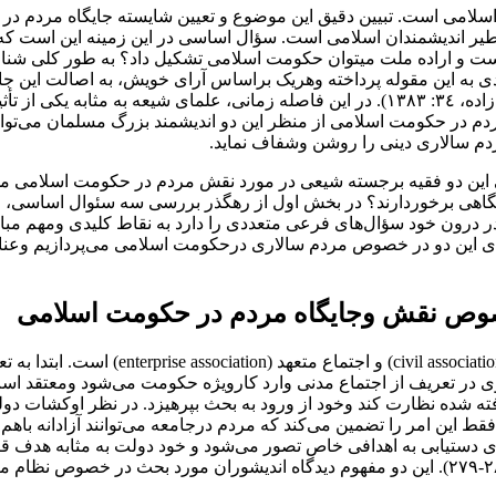
ی است‌. تبیین‌ دقیق‌ این موضوع و تعیین شایسته جایگاه‌ مردم‌ در‌
ر اندیشمندان‌ اسلامی‌ است‌. سؤال اساسی در این زمینه این است که‌
ست‌ و اراده ملت میتوان حکومت اسلامی تشکیل داد؟ به طور کلی شن
ه این مقوله پرداخته وهریک براساس آرای خویش، به اصالت‌ این‌ جایگ
ایران‌ مردم‌ خواهان‌ نقش بیشتری در حکومت و جامعه بوده‌اند (جمال زاده، ٣٤: ١٣٨٣). در‌ این‌
 در‌ حکومت‌ اسلامی از منظر این دو اندیشمند بزرگ مسلمان می‌تواند 
دم سالاری دینی را روشن وشفاف نماید.
ی این دو فقیه برجسته شیعی در مورد نقش مردم‌ در‌ حکومت اسلامی م
ی برخوردارند؟ در بخش اول از‌ رهگذر‌ بررسی‌ سه سئوال اساسی، مبا
 درون‌ خود سؤال‌های فرعی متعددی را دارد به نقاط کلیدی ومهم مبا
ی این دو در خصوص مردم سالاری درحکومت اسلامی می‌پردازیم‌ وعناصر ذ
ص نقش وجایگاه مردم در حکومت اسلامی
سؤال اول‌ درباره‌ رابطه مردم سالاری با طر
وی‌ در‌ تعریف از اجتماع مدنی‌ وارد‌ کارویژه حکومت می‌شود ومعتقد ا
فته شده‌ نظارت کند وخود از ورود به بحث بپرهیزد. در نظر اوکشات دو
ین امر را تضمین می‌کند که مردم درجامعه می‌توانند‌ آزادانه‌ باهم‌ مراود
دستیابی به اهدافی خاص تصور می‌شود و خود دولت به مثابه هدف قرار 
اجتماع مدنی با فردیت وآزادی تام در تعارض است (بشیریه، ١٣٨٤: ٢٨١-٢٧٩). این دو مفهوم دیدگاه 