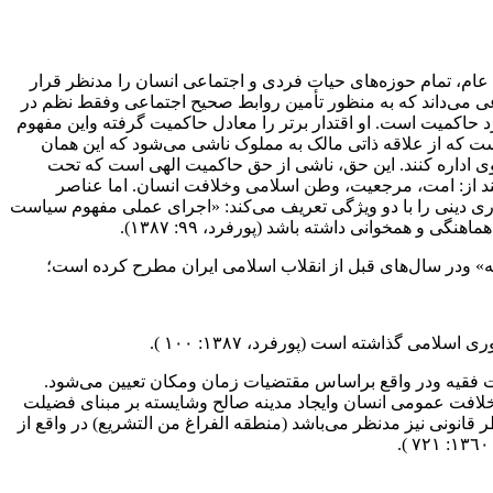
عام، تمام حوزه‌های حیات فردی و اجتماعی انسان را مدنظر قرار
 را مجموعه‌ای از سازمان‌های اجتماعی می‌داند که به منظور تأمین روابط صحیح‌ اجتماعی‌ وفقط نظم در
حاکمیت است. او اقتدار برتر‌ را‌ معادل حاکمیت گرفته واین مفهوم
میت قبل از هرچیز یک‌ «حق‌ طبیعی» است‌ که از علاقه ذاتی مالک به مملوک ناشی می‌شود که این همان
اداره کنند. این حق، ناشی از حق حاکمیت الهی است که ‌‌تحت‌
ند از: امت، مرجعیت، وطن اسلامی وخلافت انسان. اما عناصر
٥٢‌). وی براساس ارکان ذکر‌ شده‌ نظام مردم سالاری دینی را با دو ویژگی تعریف می‌کند: «اجرای عملی مفهوم سیاست
همخوانی داشته باشد (پورفرد، ٩٩: ١٣٨٧).
ه» ودر سال‌های قبل از انقلاب اسلامی ایران مطرح کرده است؛
لامی گذاشته است (پورفرد، ١٣٨٧: ١٠٠‌ ).
فقیه ودر واقع‌ براساس‌ مقتضیات‌ زمان ومکان تعیین می‌شود‌.
افت‌ عمومی‌ انسان‌ وایجاد مدینه صالح وشایسته بر مبنای فضیلت
 قانونی نیز مدنظر می‌باشد (منطقه الفراغ من التشریع) در‌ واقع از