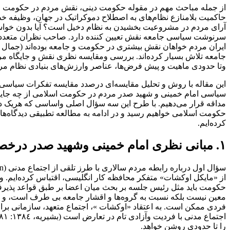
از جمله مباحث مهم در مقوله حکومت دینی، نقش مردم در حکومت اسلام
حاکمیت بلامنازع نظام‌های به اصطلاح دموکراتیک در جهان، وظیفه خطی
آرای مردم در مشروعیت بخشیدن به نظام دخیل است؟ آیا‌ بدون‌ خوا
سرنوشت سیاسی جامعه نقش تعیین کننده دارد‌. صاحب‌ نظران‌ متعددی ب
جامعه تلاش بسیار کرده‌اند. بررسی ومقایسه نظری نقش و جایگاه مردم
وتا حدودی ماهیت و پیش فرض‌ها، عناصر‌ وارزش‌‌های بنیادی نظام مر
این مقاله با‌ روش‌ و تحلیل‌ مقایسه‌ای درصدد مقایسه تفکرات سیاس
سیاسی‌ امام خمینی و شهید صدر مردم در حکومت اسلامی از چه جایگاه
مداقه قرار می‌دهیم. با طرح این سه سؤال اصلی واساسی که هریک در‌
حکومت اسلامی خواهیم رسید و در ادامه‌ به‌ مطالعه تطبیقی دیدگاه‌ها
کرده‌ایم.
١. مبانی نظری
امام
خمینی وشهید صدر درخصو
از‌ «مایکل اوکشات» متفکر محافظه کار‌ انگلیسی‌، اقتباس‌ کرده‌ایم. 
حکومت باید مثل رئیس جلسه‌ بر‌ بحث میان‌ اعضا‌ بر‌ طبق قواعد پذیر
معین‌ نیست‌ بلکه‌ نسبت‌ به گروه‌ها و اقشار‌ جامعه بی طرف است، و فقط ا
فردی ممکن است. به اعتقاد «اوکشات »، اجتماع متعهد، سازمانی برای 
را تا حدودی روشن خواهد.