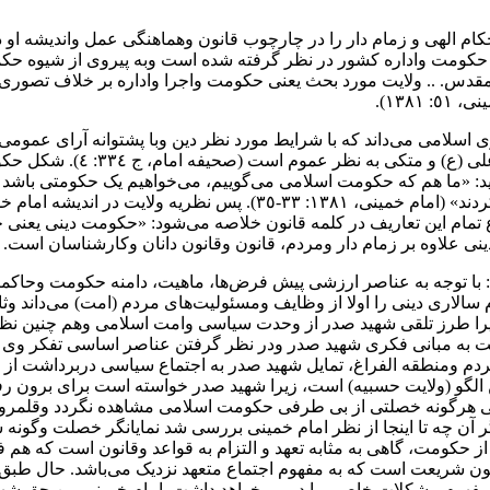
ام الهی و زمام‌ دار‌ را‌ در چارچوب قانون وهماهنگی عمل واندیشه او در
ل حکومت واداره کشور در نظر گرفته شده است وبه پیروی از شیوه‌ حکمر
قدس. .. ولایت مورد بحث یعنی حکومت واجرا واداره بر‌ خلاف‌ تصوری 
١٣٨).
معتقدند‌ الگوی‌ حکومتی متبو
ید: «ما هم که حکومت اسلامی می‌گوییم‌، می‌خواهیم یک حکومتی باشد 
نسبت به او گاهی بگوید‌. که‌ این‌هایی که با تو بیعت‌ کردند‌ با خدا‌ بیعت
دینی علاوه بر زمام دار ومردم، قانون وقانون دانان وکارشناسان است.
ول: با‌ توجه‌ به‌ عناصر ارزشی پیش فرض‌‌ها، ماهیت، دامنه حکومت وح
‌ سالاری دینی را اولا از وظایف ومسئولیت‌های مردم (امت) می‌داند وثانیا
د، زیرا طرز تلقی شهید صدر از وحدت سیاسی وامت اسلامی وهم چنین ن
ناحیه مرجع (صدر، ١٣٩٩ ق: ٣٥) بنابراین با عنایت به مبانی فکری شهید صدر ودر نظر گرفتن عن
 ومنطقه الفراغ، تمایل شهید صدر به اجتماع سیاسی دربرداشت از‌ 
 الگو (ولایت حسبیه) است، زیرا‌ شهید‌ صدر خواسته است برای برون 
اسی‌ هرگونه خصلتی از بی طرفی حکومت اسلامی مشاهده نگردد وقلمرو 
آن چه تا اینجا از نظر امام خمینی بررسی شد نمایانگر خصلت وگونه
ن از حکومت، گاهی به مثابه تعهد و التزام به قواعد وقانون‌ است که هم 
ن شریعت است که ‌‌به‌ مفهوم اجتماع متعهد نزدیک می‌باشد. حال طبق تعر
ن دو مفهوم مشکلات خاصی را در پی خواهد داشت. امام‌ خمینی بین حق 