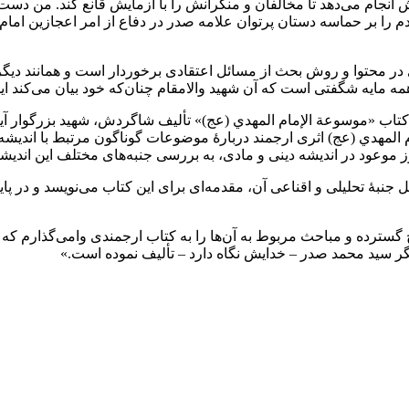
جام می‌دهد تا مخالفان و منکرانش را با آزمایش قانع کند. من دست 
 را بر حماسه دستان پرتوان علامه صدر در دفاع از امر اعجازین امام
ر محتوا و روش بحث از مسائل اعتقادی برخوردار است و همانند دیگر آثا
همه مایه شگفتی است که آن شهید والامقام چنان‌که خود بیان می‌کند این ا
ر کتاب «موسوعة الإمام المهدي (عج)» تألیف شاگردش، شهید بزرگوار آی
المهدي (عج) اثری ارجمند دربارۀ موضوعات گوناگون مرتبط با اندیشه 
موعود در اندیشه دینی و مادی، به بررسی جنبه‌های مختلف این اندیشه
نبۀ‌ تحلیلی و اقناعی آن، مقدمه‌ای برای این کتاب می‌نویسد و در پایان
ح گسترده و مباحث مربوط به آن‌ها را به کتاب ارجمندی وامی‌گذارم که 
ر سید محمد صدر – خدایش نگاه دارد – تألیف نموده است.»