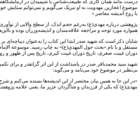
درست مانند همان کاری که طبیعت‌شناس یا شیمیدان در آزمایشگاهش ان
موضوع اعجازین مهدویت به او تبریک می‌گویم و نمی‌توانم ستایش خودم
با روح اندیشه معاصر.»
پژوهشی درباره مهدی(ع) به‌رغم حجم اندک، از سطح والایی از نوآوری د
همواره مورد توجه و مراجعه علاقه‌مندان و اندیشه‌ورزان بوده و بااین‌
شایان ذکر است که شهید صدر ابتدا این کتاب را به‌عنوان دیباچه‌ای ب
مستقل و با نام «بحث حول المهدي(ع)» به چاپ رسید. موسوعة الإمام 
دوران غیبت صغری، تاریخ دوران غیبت کبری، تاریخ پس از ظهور و روز 
شهید سید محمدباقر صدر در پاسداشت از این اثر گرانقدر و برای تکمیل ج
بی‌نظیر در موضوع خود می‌نامد و می‌گوید:
«در این جا به همین بیان مختصر از این اندیشه‌ها بسنده می‌کنم و شر
مهدی(ع) که یکی از فرزندان و شاگردان عزیز ما، یعنی علامه پژوهشگ