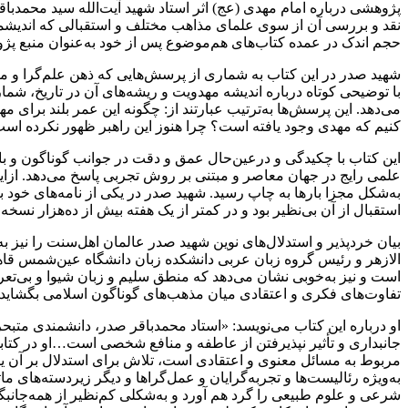
پژوهشی درباره امام مهدی (عج) اثر استاد شهید آیت‌الله سید محمدباق
نقد و بررسی آن از سوی علمای مذاهب مختلف و استقبالی که اندیشمندا
حجم اندک در عمده کتاب‌های هم‌موضوع پس از خود به‌عنوان منبع پژو
شهید صدر در این کتاب به شماری از پرسش‌هایی که ذهن علم‌گرا و ماد
با توضیحی کوتاه درباره اندیشه مهدویت و ریشه‌های آن در تاریخ، ش
می‌دهد. این پرسش‌ها به‌ترتیب عبارتند از: چگونه این عمر بلند برا
کنیم که مهدی وجود یافته است؟ چرا هنوز این راهبر ظهور نکردە است
این کتاب با چکیدگی و درعین‌حال عمق و دقت در جوانب گوناگون و با بهر
علمی رایج در جهان معاصر و مبتنی بر روش تجربی پاسخ می‌دهد. ازا
به‌شکل مجزا بارها به چاپ رسید. شهید صدر در یکی از نامه‌های خود 
استقبال از آن بی‌نظیر بود و در کمتر از یک هفته بیش از ده‌هزار نسخ
بیان خردپذیر و استدلال‌های نوین شهید صدر عالمان اهل‌سنت را نیز ب
الازهر و رئیس گروه زبان عربی دانشکده زبان دانشگاه عین‌شمس قاه
است و نیز به‌خوبی نشان می‌دهد که منطق سلیم و زبان شیوا و بی‌تعر
تفاوت‌های فکری و اعتقادی میان مذهب‌های گوناگون اسلامی بگشاید.
او درباره این کتاب می‌نویسد: «استاد محمدباقر صدر، دانشمندی متبح
جانبداری و تأثیر نپذیرفتن از عاطفه و منافع شخصی است…او در کتاب
مربوط به مسائل معنوی و اعتقادی است، تلاش برای استدلال بر آن یک
به‌ویژه رئالیست‌ها و تجربه‌گرایان و عمل‌گراها و دیگر زیردسته‌های 
شرعی و علوم طبیعی را گرد هم آورد و به‌شکلی کم‌نظیر از همه‌جانبگی