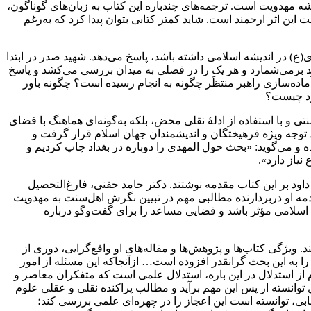
یشه مهدویت است. ترجمه‌های چندباره این کتاب به زبان‌های گوناگون،
ین اثر ارجمند است. شاید کمتر کتابی بتوان پیدا کرد که به‌رغم
) در اندیشه اسلامی داشته باشد، پاسخ می‌دهد. شهید صدر در ابتدا
د برمی‌شمارد و هر یک را در فصلی به میدان بررسی می‌کشد و پاسخ
مادە‌سازی راهبر منتظَر چگونه به انجام رسیدە است؟ چگونه باور
عود چیست؟
ی و با استفاده از ادلۀ‌ نقلی محض، بلکه به‌گونه‌ای هماهنگ با فضای
توجه ویژه فرهیختگان و اندیشمندان جهان اسلام قرار گرفت و
 و می‌گوید: «بحث حول المهدی را دوباره در بغداد چاپ کردیم و
نیاز دارد».
اود بر این کتاب مقدمه نوشتند. دکتر حامد حفنی، فارغ‌التحصیل
مه او دربردارنده مطالبی مهم در تبیین نگرش اهل‌سنت به مهدویت
 اسلامی مؤثر باشد و فضایی مساعد را برای گفت‌وگو درباره
ویژگی کتاب‌ها و پژوهش‌ها و مقاله‌های او واقع‌گرایی، دوری از
 به این بحث گرانقدر افزوده است… ازآنجاکه این مسئله از امور
از استدلال در این باره، استدلال علمی است که متفکران معاصر و
ل توانسته از پس این مهم برآید و مطالب پراکنده نقلی و عقلی علوم
سابی، توانسته است این اعجاز را در چهره‌ای علمی بررسی کند؛