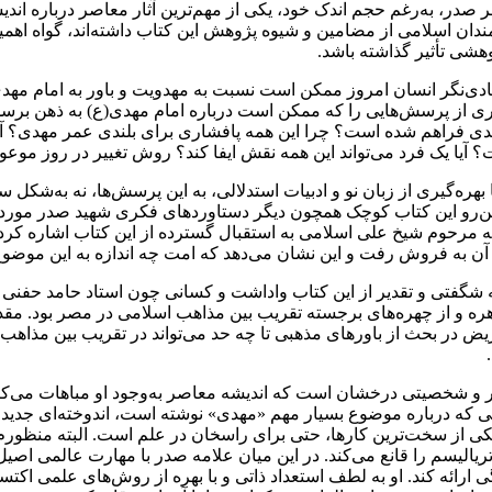
ر صدر، به‌رغم حجم اندک خود، یکی از مهم‌ترین آثار معاصر درباره اند
ن اسلامی از مضامین و شیوه پژوهش این کتاب داشته‌اند، گواه اهمیت ا
هشی تأثیر گذاشته باشد.
ی‌نگر انسان امروز ممکن است نسبت به مهدویت و باور به امام مهدی(ع
ماری از پرسش‌هایی را که ممکن است درباره امام مهدی(ع) به ذهن برس
ی مهدی فراهم شدە است؟ چرا این همه پافشاری برای بلندی عمر مهدی؟ آ
؟ آیا یک فرد می‌تواند این همه نقش ایفا کند؟ روش تغییر در روز مو
ه‌گیری از زبان نو و ادبیات استدلالی، به این پرسش‌ها، نه به‌شکل سنت
ین‌رو این کتاب کوچک همچون دیگر دستاوردهای فکری شهید صدر مورد 
به مرحوم شیخ علی اسلامی به استقبال گسترده از این کتاب اشاره کرده
ه آن به فروش رفت و این نشان می‌دهد که امت چه اندازه به این موضوع 
ه شگفتی و تقدیر از این کتاب واداشت و کسانی چون استاد حامد حفنی د
ره و از چهره‌های برجسته تقریب بین مذاهب اسلامی در مصر بود. مقد
یض در بحث از باورهای مذهبی تا چه حد می‌تواند در تقریب بین مذاهب
ر و شخصیتی درخشان است که اندیشه معاصر به‌وجود او مباهات می‌کند. 
ی که درباره موضوع بسیار مهم «مهدی» نوشته است، اندوخته‌ای جدید را
ی از سخت‌ترین کارها، حتی برای راسخان در علم است. البته منظورم 
ماتریالیسم را قانع می‌کند. در این میان علامه صدر با مهارت عالمی اصی
 ارائه کند. او به لطف استعداد ذاتی و با بهره‌ از روش‌های علمی اکت