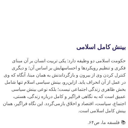
بینش کامل اسلامی
حكومت اسلامى دو وظيفه دارد: يكى تربيت انسان بر آن مبناى
فكرى و تنظيم رويكردها و احساس‏هايش بر اساس آن؛ و ديگرى
كنترل كردن وى از بيرون و بازگرداندنش به همان مبنا، آن‏گاه كه وى
در عمل از آن انحراف يابد. ازاين‌رو، بينش سياسى اسلام تنها شامل
بخش ظاهرى زندگى اجتماعى نيست؛ بلكه نوعى بينش سياسى
عميق است كه به نگاهى فراگير و كامل درباره زندگى، هستى،
اجتماع، سياست، اقتصاد و اخلاق بازمى‌‏گردد. اين نگاه فراگير، همان
بينش كامل اسلامى است.
📚 فلسفه ما، ص۶۴.