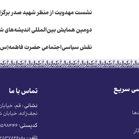
نشست مهدویت از منظر شهید صدر برگزا
دومین همایش بین‌المللی اندیشه‌های شه
نقش سیاسی‌اجتماعی حضرت فاطمه(س) د
ی سریع
تماس با ما
نشانی :
قم، خیابان
ها
نجف‌زاده، خیابان 
کدپستی:
٣٧١۵٩٨۴١۴۶
ار
تلفن:
۰۲۵۳۷۸۴۶۰۸۰