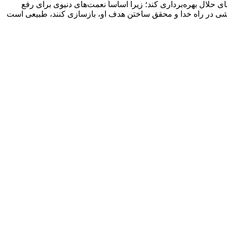
ى حلال بهره‌بردارى کند؛ زیرا اساساً نعمت‌هاى دنیوى براى رفع
ت‌کوشى در راه خدا و محقق ساختن هدف او، بازسازى کنند، طبیعى است