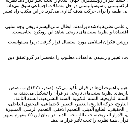
 چشم گیر از روشنفکران جهان اسلام را تحت تأثیر قرار داد‌‌‌‌. نظریۀ
های مارکسیستی و سوسیالیستی در حل مشکلات اجتماعی سوق می‌داد‌‌‌‌.
بی طبقه را برای حرکت هدف گذاری می‌کرد‌‌‌‌. در این مکتب راه تغییر
ال علمی‌ نظریۀ‌ یادشده برآمدند‌‌‌‌. ابطال ماتریالیسم تاریخی وجه سلبی
اقتصادنا و نظریۀ سنت‌‌‌های تاریخی‌ شاهد این رویکرد ایجابی‌ست‌‌‌‌‌‌.
وشن فکران اسلامی‌ مورد‌ استقبال قرار گرفت‌‌‌‌‌‌؛ زیرا می‌توانست
‌. ایجاد تغییر و رسیدن به اهداف مطلوب را منحصرا در‌ گرو‌ تحقق‌ دین
هر نظریه از شماری مفاهیم اساسی تشکیل می‌شود‌‌‌‌. چنان که شهید صدر نیز‌ در‌ تفسیر‌ موضوعی و نظریه پردازی خود‌‌‌‌، بر معنایابی دقیق مفاهیم و اهمیت آن‌ها در‌ قرآن‌ تأکید‌ می‌کند‌‌. (صدر‌‌‌‌، ١٣٢١ق ب‌‌‌‌‌‌، صص
که مؤلفه‌ها و سازه‌‌های نظریۀ‌ سنت‌‌های تاریخی در قرآن را تشکیل می‌دهند‌‌‌‌، به
سنة التاریخیة‌‌‌‌‌‌، السنة التکوییة‌‌‌‌‌‌، السنة التشریعیة‌‌‌‌‌‌، السنة الثابتة‌‌‌‌‌‌،
‌‌‌‌‌‌، حرکة التاریخ‌‌‌‌‌‌، التغییر‌‌‌‌، التغییر‌ الاجتماعی‌‌‌‌‌‌‌، المحتوی الداخلی‌‌‌‌،
لحقیقی‌‌‌‌‌‌، الطابع الدینی‌‌‌‌، التعمیم الافقی‌‌‌‌، التعمیم الزمنی‌‌‌‌، المسیرة‌
التاریخیة‌‌‌‌‌‌‌، علاقات‌ الاجتماعیة‌‌‌‌‌‌، علاقة الانسان مع الطبیعة‌‌‌‌‌‌، علاقة الانسان مع اخیه الانسان‌‌‌‌‌‌، المادیة التاریخیة‌‌‌‌‌‌‌، المثل‌ الفرعونی‌‌‌‌، مجتمع الفرعونی‌‌‌‌، الأدوار التاریخیة‌‌‌‌‌‌، حب الله‌‌‌‌‌‌، حب الدنیا‌‌‌‌. در میان این ٤٥ مفهوم سپهر
‌‌‌‌، همۀ‌ نظریه را تحت تأثیر قرار می‌دهد‌‌‌‌.