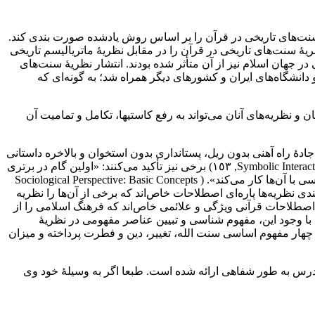
‌‌های تاریخی‌ در‌ قرآن را بر اساس روش یادشده صورت بندی کند‌‌‌‌.
عمر خود پیش از شهادت به طور شفاهی در ١٤ درس‌ (صدر‌‌‌‌‌، ١٤٢١ب‌‌‌: ١٩٢٠٤) تبیین کرد‌‌‌‌. وی نظریۀ سنت‌‌های تاریخی در قرآن را در مقابل نظریۀ‌ ماتریالیسم‌ تاریخی
ان‌ اسلام‌ نیز از آن متأثر شده بودند‌‌‌‌. انتشار نظریۀ سنت‌‌های
واندیش‌ در‌ حوزه‌‌های علمیۀ و دانشگاه‌‌های ایران و کشورهای دیگر همراه شد‌‌‌‌؛ به گونه‌‌‌‌‌‌ای که‌
 و نظریه‌‌های آنان می‌تواند به رفع‌ کاستیها‌‌‌‌‌، تکامل و تمامیت آن
ادۀ‌ راه آهنی بدون ریل‌‌‌‌‌‌، پستانداری بدون استخوان و بالاخره داستانی
عاشقانه اما بدون عشق‌‌‌‌‌‌‌. هر‌ علمی بدون مفهوم‌‌‌‌‌‌، یک مخلوق‌ خیالی‌ و عجیب خواهد‌ بود‌»‌‌. ( ,”Symbolic‌ Interactionism: Perspective and Method“Herbert‌‌‌‌. Blumer‌, ١٥٣‌) برخی نیز تأکید می‌کنند: «اولین گام در برتری
جامعه شناسی‌‌‌‌، مثل هر‌ رشتۀ‌ علمی دیگر‌‌‌‌، برتری مفاهیم بنیادین آن‌ است‌‌‌‌‌‌. مفاهیم ابزارهای روشن‌ گرانه‌‌‌‌‌‌ای را به وجود میآورد‌ که‌ جامعه شناسی با آن‌ها کار می‌کند»‌‌. ( Sociological Perspective: Basic Concepts
‌ در‌ صورت بندی نظریه‌ها پاره‌‌‌‌‌ای اصطلاحات خاص‌‌‌‌اند که برخی از آن‌ها را‌ نظریه
صدر اصطلاحات قرآنی ویژگی و علائمی خاص‌‌‌‌‌اند که فرهنگ اسلامی را از
یم اهمیت می‌دهد‌‌‌‌. با‌ وجود‌ این‌‌‌‌‌‌‌، مفهوم شناسی و تبیین عناصر مفهومی در نظریۀ‌
ار مفهوم اساسی سنت الله‌‌‌‌‌‌، تغییر‌‌‌‌، دین و فطرت‌ پرداخته و میزان
ن یاد است‌‌‌‌‌‌؛ بحث تفسیر موضوعی شهید صدر و نظریۀ سنت‌‌های تاریخی در کتاب المدرسة القرآنیة در واپسین درس‌‌های ایشان طی ١٤‌ درس‌ به طور شفاهی ارائه شده است‌‌‌‌‌‌. طبعا اگر به وسیلۀ خود وی