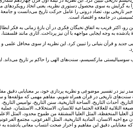
یسم تاریخی تبیین کرد‌‌‌‌. این‌ نظریه در نیمۀ اول‌ قرن‌ چهاردهم شماری
‌ها را به گرایش به سوی محصول‌ دستوری نظریه‌‌‌‌‌‌، یعنی اتخاذ رویکرد
 تاریخی بود‌‌‌‌، تضاد درونی را‌ عامل‌ حرکت تاریخ می‌دانست و جامعۀ 
ستی در جامعه‌ و اقتصاد‌ است‌‌‌‌‌‌.
این رو‌‌‌‌، اکثر قریب به اتفاق نخبگان فکری در آن بازۀ‌ زمانی به فکر ابط
 به وجه ایجابی مواجهه با آن نیز‌ پرداخت‌‌‌‌‌‌‌. آثاری‌ مانند فلسفتنا‌‌‌‌، 
ید و قرآن بنیانی را تبیین‌ کرد‌‌‌‌‌. این‌ نظریه از سوی محافل علمی و ر
‌.
ب سوسیالیستی‌ مارکسیسم‌‌‌‌‌‌، سنت‌‌های الهی را حاکم بر تاریخ می‌داند‌‌‌
) اگر با تبیین شهید صدر‌ در‌ نظریۀ‌ سنت‌‌های تاریخی در قرآن همراه شویم‌‌‌‌‌‌، مفاهم مهمی 
‌‌‌‌، أحداث التاریخ‌‌‌‌‌‌، الساحة التاریخیة‌‌‌‌‌‌، سنن التاریخ‌‌‌‌‌‌‌، نوامیس‌ التاریخ‌‌‌‌‌‌، ال
صیغة الثلاثیة للعلاقة الجتماعیة للانسان‌‌‌‌‌‌، الاستخلاف‌‌‌‌‌‌، الاستئمان‌‌‌‌‌‌، عملیة التاریخ
لمثل العلیا‌ المنخفظة‌‌‌‌‌‌‌، المثل‌ العلیا المشتقة من طموح محدود‌‌‌‌، المثل الاعلی ا
ت که معنایابی دقیق‌ این‌ مفاهیم و احراز صحت انتساب معانی یادشده به‌ قرآن‌‌‌