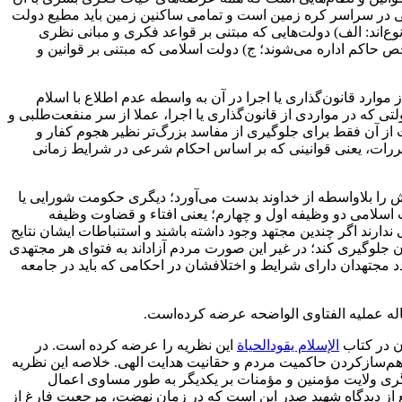
ی کسی است که‌ ایمان‌ به عقاید دارد؛ 3. دولت اسلامی صاحب حق شرعی در سراسر کره زمین است و تمامی ساکنین زمین باید مطیع دولت
سان‌ها بر اساس‌ مسلمان بودن‌، ذمی بودن‌ یا کافر غیرذمی بودن متفاوت است؛ 4. دولت‌ها‌ بر‌ سه نوع‌اند: الف) دولت‌هایی که مبتنی بر قواعد فکری و مبانی نظری
خص‌ حاکم‌ اداره می‌شوند؛ ج) دولت اسلامی که مبتنی بر قوانین و
کاملا اسلامی است که‌ نمونه آن فقط در زمان معصومین قابل حصول است؛ 2) دولتی که برخی از موارد قانون‌گذاری یا اجرا در‌ آن‌ به‌ واسطه عدم اطلاع با اسلام
د. در چنین دولتی مسلمانان‌ موظف‌ به امر به معروف و نهی از منکرند و مجازند به اجتهاد مخالف با اجتهاد دولت عمل کنند‌؛ 3) دولتی‌ که‌ در مواردی از قانون‌گذاری یا اجرا، عملا از سر منفعت‌طلبی و
ت از آن فقط برای جلوگیری از مفاسد بزرگ‌تر نظیر‌ هجوم‌ کفار و
ظر شهید صدر اهداف و وظایف دولت اسلامی‌ عبارت‌اند‌ از‌: 1. بیان احکام شرعی، یعنی قوانین ثابت دینی؛ 2.وضع مقررات، یعنی قوانینی که بر اساس‌ احکام‌ شرعی در شرایط زمانی
 را بلاواسطه از خداوند بدست می‌آورد؛ دیگری حکومت شورایی یا
د‌ صدر‌، از اهداف چهارگانه دولت اسلامی دو وظیفه اول و چهارم؛ یعنی افتاء و قضاوت وظیفه
ند اگر چندین‌ مجتهد‌ وجود‌ داشته باشند و استنباطات ایشان نتایج
دان‌ جلوگیری‌ کند؛ در غیر این صورت مردم‌ آزاداند‌ به فتوای هر مجتهدی
د مجتهدان دارای‌ شرایط‌ و اختلافشان در احکامی که باید در جامعه
ه عملیه‌ الفتاوی‌ الواضحه عرضه‌ کرده‌است‌.
ن در کتاب
الإسلام یقودالحیاة‌
این‌ نظریه‌ را‌ عرضه‌ کرده است. در‌
سازکردن حاکمیت مردم و حقانیت‌ هدایت‌ الهی‌. خلاصه‌ این‌ نظریه‌
ی‌ ولایت مؤمنین و مؤمنات بر یکدیگر به طور مساوی اعمال
 از‌ دیدگاه شهید صدر این است که در زمان نهضت، مرجعیت فارغ از