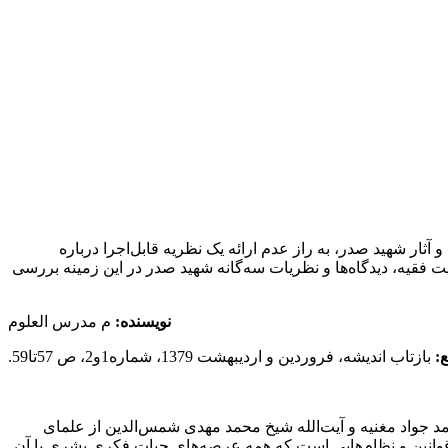
آثار شهید صدر، به‌ راز عدم ارائه یک نظریه قابل‌اجرا درباره
 فقیه، دیدگاه‌ها و نظریات سه‌گانه شهید صدر در این زمینه بررسی
نویسنده:
م مدرس العلوم
:
بازتاب اندیشه، فروردین و اردیبهشت 1379، شماره1و2، ص 57تا59.
ا نظریه حکومت انتخابی مرحوم شیخ محمد جواد مغنیه و آیت‌الله شیخ محمد مهدی شمس‌الدین از علمای
وعه‌ عقیده و شریعت است. شریعت مجموعه قوانین و نظام‌هایی است که همه عرصه‌های حیات فکری بشری با آن