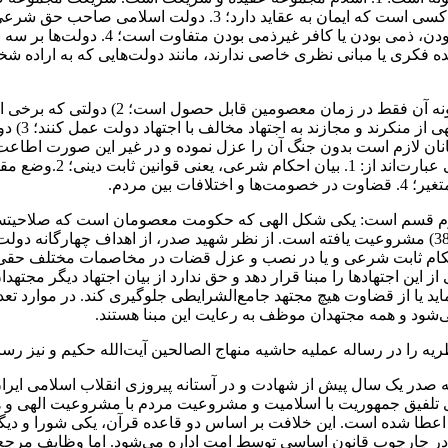
سامان می‌یابد؛ 2. مسلمان یا واقعی است یا ظاهری. مسلمان واقع
اسلامی باشند. نحوه برخورد این دولت با ان
ه فکری یا‌ مبانی‌ نظری‌ خاصی ندارند، مانند دولت‌هایی که به اراده ش
1) دولتی‌ که سیر قانون‌گذاری و اجرا در آن 
معارض باش
لمانان لازم است بدون جنگ آن را‌ عزل‌ نموده‌ و در غیر این صورت اطاع
امثال آن لازم است. از ن
 دوم قسم است: یکی شکل الهی که حکومت معصومان‌ است‌ که‌ صلاحیتش
حکومت امت که بر‌ مبنای‌ آیه‌ شریفه «وأمرهم شوری بینهم»(شوری: 38) مشروعیت یافته است. از نظر شهی
کام ثابت شرعی و یا در نصب و عزل‌ قضات‌ در مخاصمات مختلف حقی ندار
ین اجتهادها را‌ مبنا‌ قرار دهد و حق ندارد از‌ بیان‌ اجتهاد دیگر‌ مجته
 یا از قضاوت‌ هیچ مجتهد جامع‌الشرایطی جلوگیری‌ کند‌. در موارد تعد
ی‌شود‌ و همه‌ مجتهدان موظف به‌ رعایت‌ این مبنا هستند.
ه را در رساله عملیه‌ حاشیه‌ منهاج الصالحین آیت‌الله حکیم و نیز رسال
 صدر یک سال پیش از شهادت و در آستانه پیروزی‌ انقلاب‌ اسلامی ایرا
 تلفیق جمهوریت با اسلامیت‌ و مشروعیت‌ مردم‌ با مشروعیت الهی و هم‌
عطا شده است. این خلافت بر اساس دو قاعده قرآن، یکی شورا و دیگر
یه در چارچوب قانون اساسی توسط امت اداره می‌شود. اما وظایف مرجع‌