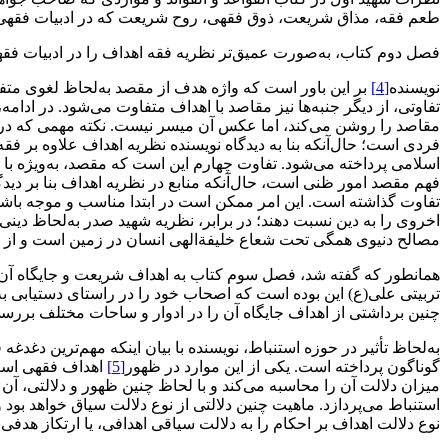
طعم فقه، مذاق شریعت، ذوق فقهی، روح شریعت که در‌ ادبیات‌ فقهی فقی
فصل دوم کتاب، به‌صورت عمیق‌تر نظریه فقه اهداف را در ادبیات فقهی‌ 
نویسنده
[4]
بر این باور‌ است‌ که‌ واژه هدف از مقصد به‌لحاظ لغوی متف
تفاوتی‌، از‌ دیگر‌ جنبه‌ها نیز مقاصد با اهداف متفاوت می‌شود‌‌‌‌‌‌‌‌. 
مقاصد‌ را روشن می‌کند، اما عکس آن میسر نیست‌‌‌‌‌‌‌‌. نکته مهمی که د
فردی است؛ حال‌آنکه بنا به دیدگاه نویسنده نظریه‌ اهداف‌ علاوه‌ بر فق
اسلامی پرداخته می‌شود‌‌‌‌‌‌‌‌. تفاوت چهارم‌ این‌ است که مقصد، به‌ویژه
فهم مقصد امور‌ ظنی‌ است، حال‌آنکه منابع در نظریه اهداف بنا بر دیدگاه
تفاوت گذاشته است‌‌‌‌‌‌‌‌. این امر ممکن است در ابتدا مناسب و موجه باش
اخروی را به دین نسبت دهند؛ در برابر، نظریه شهید صدر‌ به‌لحاظ‌ دین
مصالح دنیوی همگی تحت شعاع خلیفةالهی انسان در‌ زمین‌ است و از همین رو، 
همانطور که گفته شد، فصل سوم کتاب به اهداف شریعت و جایگاه آن در اصلاح
تربیتی علی(ع) این بوده است که اصحاب خود‌ را‌ در راستای‌ دستیابی به ا
چنین برداشتی از اهداف جایگاه آن را در ادوار و ساحات مختلف بررسی و 
به‌لحاظ تأثیر در حوزه استنباط، نویسنده با بیان اینکه مهم‌ترین دغ
گوناگون پرداخته است‌‌‌‌‌‌‌‌. یکی از این موارد در ظهور
[5]
اهداف فقهی است‌ ک
میزان‌ دلالت آن را محاسبه می‌کند‌ و با‌ لحاظ چنین ظهور و دلالتی، آن را 
استنباط می‌پردازد‌‌‌‌‌‌‌‌. ماهیت چنین دلالتی از نوع دلالت سیاق خواهد ب
نوع دلالت اهداف بر احکام را به دلالت سیاقی اهدافی، یا ارتکاز هدفی نام