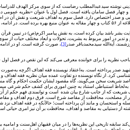
و چهار فصل سامان یافته است‌‌‌‌‌‌‌‌. فصل اول با عنوان «نظریه عمومی 
شاطبی و صدر اختصاص دارد‌‌‌‌‌‌‌‌. فصل سوم به اهداف شریعت و نقش آن‌ د
تاب می‌پردازیم‌‌‌‌.
دایت‌ بشر باشد بیان کرده است‌، به‌ نقش پیامبر اکرم(ص) در تبیین قرآن
 تدبر‌ در امور مربوط به بشریت، تحولات و ابعاد مختلف حیات از سوی د
رزشمند، آیةالله سیدمحمدباقر صدر
[3]
، صورت گرفته است‌‌‌‌‌‌‌‌. او در 
صاحب نظریه را برای خواننده معرفی می‌کند که این نقص در فصل اول جبر
صدر‌ پرداخته‌ است‌‌‌‌‌‌‌‌. به‌اعتقاد نویسنده فقه اهداف اگرچه به‌صورت
کرد‌‌‌‌‌‌‌‌‌. از‌ نگاه‌ نویسنده دو تفاوت عمده میان نظریه فقه اهداف و م
 از مقاصد شریعت سخن‌ می‌گویند‌، گاه مقصود ایشان حکمت احکام و گاه منظ
 به‌لحاظ استنباطی استناد‌ به چنین اموری برای کشف حکم شرعی میسر
ت که از‌ جانب‌ شارع بیان شده ‌ ‌است و توانمندی فهم حکم از آن و
نظور از مصلحت، محافظت از مقاصد شرع است‌‌‌‌‌‌‌‌. فرق دوم اهداف و مق
ه و استحسان و مانند آن پرداخته است؛ حالآنکه در فقه اهداف نزد
، گذشته از دستیابی به‌ مقاصد‌ و اهداف‌، محافظت بر آن نیز امری حیاتی
ابقه تاریخی‌ این‌ نظریه‌ها را در میان فقیهان اهل‌سنت و امامیه بیابد‌‌‌‌‌
 به‌ اهداف شریعت از قبیل اقامه عدل و حرمت اضرار به مسلمین استناد 