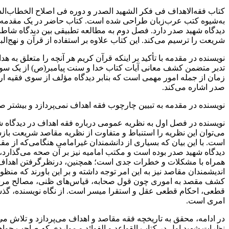
به‌شیوه کتب عرب‌زبان طراحی شده است‌‌‌‌‌‌‌‌. کتاب حاضر در یک مقدمه 
دیدگاه شهید صدر دارد‌‌‌‌‌‌‌‌. فصل دوم به مطالعه تطبیقی بین دیدگاه 
شریعت را ترسیم می‌کند‌‌‌‌‌‌‌‌. این کتاب علاوه بر استفاده از قرآن و نهج‌البلاغه از ۵۶ کتاب و چهار مقاله به عنوان منبع بهره برده است‌‌‌‌‌‌‌‌‌. در ادامه‌، به‌صورت گذرا، به مباحث عمده مطرح در ک
نویسنده در مقدمه با تأکید بر اینکه قرآن کریم هر آنچه را متعلق به‌ ه
تدبر متضمن کشف معانی آیات کتاب‌ خدا‌ و سنت پیامبر(ص) از یک سو‌ و
زمان از جمله امور مهمی است که بنابر دیدگاه‌ مؤلف‌ از سوی فقیه ا
صدر اشاره می‌کند‌‌‌‌.
نویسنده در مقدمه به تبیین چارچوب فقه‌ اهداف‌ نمی‌پردازد و بیشتر‌ 
نویسنده در‌ فصل اول به نظریه عمومی درباره فقه اهداف در دیدگاه شهید‌ 
می‌توان این نظریه را استنباط و متفاوت از نظریه مقاصد شریعت بازشناسی 
است‌‌‌‌‌‌‌‌. با این بیان که بسیاری از دانشمندان غیرامامی هنگامی‌که‌
دیدگاه شهید صدر بوده است و مکتب امامیه نیز بر آن صحه می‌گذارد،
همراه با مشکلات و خطرات جدی است؛ همچنین، درنظرگرفتن اهداف شریع
اندیشمندان مقاصد نیز به این امر توجه داشته و بر این باورند‌ که‌ م
کشف مقصد به اموری چون قول صحابه، قیاس‌های ظنی‌، مصالح‌ مرسل
قطعی، احکام قطعی عقل و استقرا میسر است‌‌‌‌‌‌‌‌‌. از‌ نگاه‌ نویسنده
امری است‌‌‌‌.
در ادامه، محقق‌ به‌ تاریخچه‌ فقه مقاصد و اهداف می‌پردازد و تلاش می‌کند س
نظرات‌ شهید‌ اول در کتاب القواعد و الفوائد و مواردی که صاحب جواهر