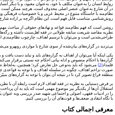
روابط انسان را به‌عنوان مکلف‌ با‌ خود، به‌عنوان معبود، و با دیگر انسا
در آن شارع به‌عنوان‌ عنصر‌ اصلی‌ محذوف است، هرچند ممکن است‌ خدا
نظام‌مند با خاستگاه‌ متنوع‌ در‌ محیط عربی و با خصوصیات فرهنگی ویژه 
روش‌شناسی‌ متناسب‌ قابل فهم‌ است‌‌‌‌‌‌‌‌. این نظام اگرچه بر اراده‌ 
روشن است که فهم نظام‌مند قواعد و نهادهای حقوقی از مباحث مهم‌ نظام‌ ف
نظریه مقاصد شریعت سابقه طولانی در فقه اهل‌سنت داشته و رگه‌هایی‌ ا
طراحی‌شدنی است و می‌توان با ترسیم اهداف، چارچوب نظام‌مندی از‌ شریع
بی‌تردید در گزاره‌های بیان‌شده از سوی شارع با مواردی روبهرو می‌شویم‌ 
یکی اینکه‌ آیا‌ می‌توان از اهداف به گزاره‌های باید و نباید دست یافت
گزاره‌ها با احکام منصوص و ادله بیانی احکام چه نسبتی برقرار‌ می‌کند‌‌‌‌‌
قلمداد
[2]
می‌شود که باید به‌نوعی حل‌ تعارض‌ کرد؛ همچنین، به‌لحاظ ص
صورت تزاحم اهداف‌، چگونه‌ در سلسله اهداف و با توجه به قواعدی‌ چون‌ تق
منطقة‌ فراغ تصویر کرد تا در نتیجه‌ آن‌ بتوان با‌ توجه‌ به‌ گزاره‌های مبیّن
بر فرض دستیابی به نظریه در فقه اهداف لازم است رابطه‌ آن‌ با نظریه‌ه
استقلال آن‌ها از یکدیگر نیز موضوع‌ مهمی‌ است که باید به آن‌ پرداخت‌‌‌‌‌
را‌ در‌ ادبیات فقهی، اصولی و اجتماعی شهید صدر‌ بررسی‌ وبه عنوان یک‌ نظ
با نگاه انتقادی‌ ضعف‌ها‌ و قوت‌های‌ آن‌ را‌ بررسی کنیم‌‌‌‌.
معرفی‌ اجمالی‌ کتاب