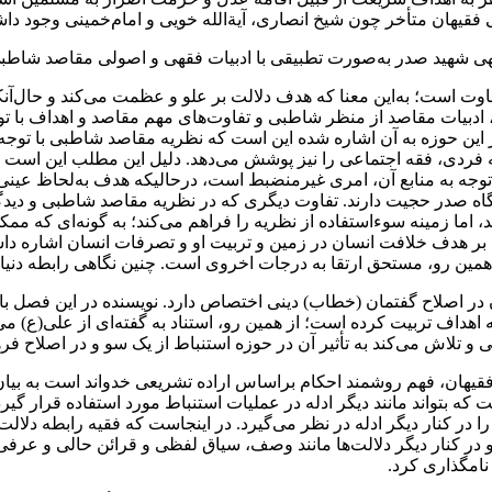
هان متأخر چون شیخ انصاری، آیةالله خویی و امام‌خمینی وجود داشته، ب
شهید‌ صدر‌ به‌صورت تطبیقی با ادبیات فقهی و اصولی مقاصد شاطبی مقایس
اوت است؛ به‌این معنا که هدف دلالت بر‌ علو‌ و عظمت می‌کند و حال‌آن
در ادامه، ادبیات مقاصد از منظر شاطبی و تفاوت‌های‌ مهم‌ مقاصد و اهداف 
ر این حوزه به‌ آن‌ اشاره شده این است که نظریه مقاصد شاطبی با توجه به
ه فردی، فقه اجتماعی را نیز پوشش می‌دهد‌‌‌‌‌‌‌‌. دلیل این مطلب‌ این‌ 
 با توجه به منابع آن، امری غیرمنضبط است‌، درحالیکه‌ هدف به‌لحاظ عینی ا
 صدر حجیت دارند‌‌‌‌‌‌‌‌. تفاوت‌ دیگری‌ که در نظریه مقاصد شاطبی‌ و دی
د‌، اما‌ زمینه سوءاستفاده از نظریه را فراهم‌ می‌کند؛ به گونه‌ای که مم
ی بر هدف خلافت انسان‌ در‌ زمین‌ و تربیت او و تصرفات‌ انسان‌ اشاره د
مستحق ارتقا به درجات‌ اخروی‌ است‌‌‌‌‌‌‌‌. چنین‌ نگاهی‌ رابطه‌ دنیا و آ
‌ گفتمان‌ (خطاب) دینی اختصاص دارد‌‌‌‌‌‌‌‌. نویسنده در‌ این‌ فصل‌ با‌
هداف تربیت کرده است؛ از همین رو‌، استناد‌ به‌ گفته‌ای‌ از‌ علی‌(ع) می‌
تلاش‌ می‌کند به تأثیر آن در حوزه استنباط از یک سو و در اصلاح فرهنگ
دغه فقیهان، فهم روشمند‌ احکام‌ براساس اراده تشریعی خدواند است به ب
ه‌ بتواند مانند دیگر ادله در عملیات استنباط مورد استفاده قرار گیرد‌‌‌‌
در کنار دیگر ادله در نظر می‌گیرد‌‌‌‌‌‌‌‌. در اینجاست که فقیه رابطه دلال
ود و در کنار دیگر دلالت‌ها مانند وصف، سیاق لفظی و قرائن حالی و عرفی و 
گذاری کرد‌‌‌‌.