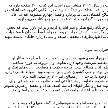
کتاب فقه‌الاهداف فی فکر الشهید الصدر و دوره فی اصلاح الخطاب‌الدینی نوشته سیدعبدالمطلب رضاست که از سوی‌ مرکز‌ الهدف‌ للدراسات در سال ۲۰۱۴ منتشر شده است‌‌‌‌‌‌‌‌‌. این‌ کتاب‌ ۳۰۰ صفحه‌ دارد‌ که‌
درباره فقه اهداف در دیدگاه‌ شهید صدر» نگاهی کلی به فقه اهداف در
ر‌ اصلاح گفتمان دینی می‌پردازد و فصل چهارم منظومه اهداف عالی
 و جایگاه رفیع تفکر و تدبر اشاره کرده و بر این باور است که بخش
یگر است‌‌‌‌‌‌‌‌. کشف مراد شریعت همراه با مطابقت آن با مقتضیات
ادامه، به اظهارنظرهای محققان شیعه و سنی درباره جایگاه اندیشه شهید
ان می‌شود‌‌‌‌.
 صریح از سوی شهید صدر بیان نشده است، با مراجعه به ‌‌آثار‌ او
قاصد شریعت وجود دارد‌‌‌‌‌‌‌‌. تفاوت اول مربوط‌ به حوزه شناختی
ور آنان مصالح است‌‌‌‌‌‌‌‌. گرچه حکمت و مصلحت از پایه‌های تفکری
 نبوده و حتی گشودن چنین بابی به‌سبب نبود انضباط علمی در آن،
جود دارد، جدای از مصالح، امری لازم است؛ البته برخی
اصد شریعت تفاوت روششناختی است‌‌‌‌‌‌‌‌. نظریه مقاصد شرعی برای
 شهید صدر و دیگر فقهای امامیه کشف هدف و مقصد از طریق نصوص
 است که بنا بر اعتقاد امامیه تفکر عصمت و عدالت در راستای چنین
‌‌‌. او در فقه امامیه به نمونه‌هایی از گفته فقهای امامیه، مانند‌
می‌کند، اشاره کرده است؛ همچنین بنا بر دیدگاه‌ او‌، عباراتی‌ چون