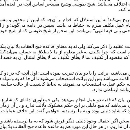
‌ اختلاف‌ می‌باشد‌. شیخ طوسی وشیخ‌ مفید‌-بر اساس آنچه در‌ العده‌ آمده
 کند.
کند؛ به‌ این‌ استدلال‌ که اقدام بر آن‌چه که ایمن‌ از‌ محذور‌ و مفسده
 عمل مکلف ملزم به‌ احتیاط‌ می‌باشد‌. سپس‌ در‌ ادامه‌ می‌گوید: و ا
حتی‌ یأتی فیه النهی‌” می‌باشد. این سخن از شیخ طوسی که از شیخ خود 
قلیه‌ را ذکر می‌کند ولی نه به معنای قاعده قبح العقاب بلا بیان بلکه‌
ه است که: چرا‌ تکلیف‌ به غیر معلوم از ما لا یطلاق به‌ حساب می‌آید؟ب
‌اند که مقصود از تکلیف بما لا یطاق تکلیف بما لا یطاق امتثال آن به قص
‌باشد، برائت را با دو بیان تقریب نموده است: اول آنچه که در دو‌ ک
الذمه می‌باشد پس این برائت استصحاب‌ می‌شود‌ تا‌ آن‌جا که‌ به وسیل
ه حکم عقل به‌ استصحاب‌ می‌نمودند‌ به‌ لحاظ کاشفیت از حالت سابقه د
‌باشد ارتباطی ندارد.
یان که فقیه‌ دو عمل انجام می‌دهد: یکی جمع‌آوری ادله‌ای که شارع در
‌باشد که هیچ دلیلی بر این حکم مشکوک دلالت‌ ندارد‌ و در آن زمان ب
ود که‌ شاید‌ دلیلی بوده و به ما نرسیده، خواهیم گفت‌ این خلاف عملیا
 سخن‌ اگر احتمال وجود دلیلی دیگر فرض شود که به ما نرسیده باشد و عم
ن نداریم. در هر حال این مورد هم به قاعده قاعده قبح‌ العقاب بلا‌ بیان‌ 