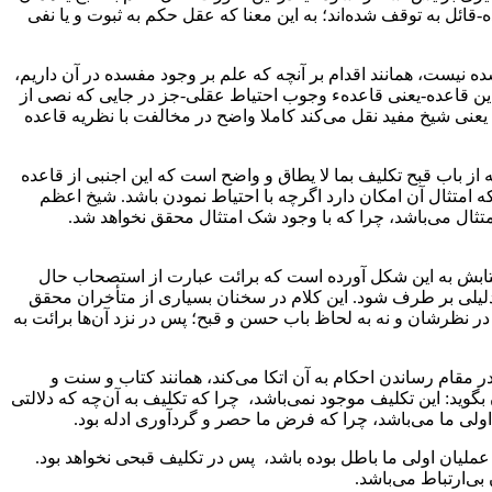
-قائل به توقف شده‌اند؛ به این معنا که عقل حکم به ثبوت و یا‌ نفی‌
‌ نیست‌، همانند اقدام بر‌ آنچه‌‌ که علم بر وجود مفسده در آن داریم،
ز این قاعده-یعنی قاعدهء وجوب احتیاط عقلی-جز در جایی که نصی از
یعنی شیخ مفید نقل می‌کند کاملا واضح در مخالفت با نظریه قاعده
 از‌ باب قبح تکلیف‌ بما لا یطاق و واضح است که این اجنبی از قاعده
لکه امتثال آن امکان دارد اگرچه با احتیاط نمودن باشد. شیخ اعظم‌
د امتثال می‌باشد، چرا که با وجود شک امتثال محقق نخواهد شد.
تابش‌ به این‌ شکل آورده‌ است که برائت عبارت از استصحاب حال
ه دلیلی بر طرف شود. این کلام در سخنان بسیاری از متأخران محقق
ر نظرشان و نه به لحاظ باب‌ حسن و قبح؛ پس در‌ نزد آن‌ها برائت به
 مقام‌ رساندن احکام به آن اتکا می‌کند، همانند کتاب و سنت و
گوید: این تکلیف موجود نمی‌باشد، چرا که تکلیف به آن‌چه که دلالتی
ت اولی ما می‌باشد، چرا که فرض ما حصر و گردآوری ادله بود.
لیان اولی ما باطل‌ بوده باشد، پس در تکلیف قبحی‌ نخواهد‌ بود‌.
بی‌ارتباط‌ می‌باشد.