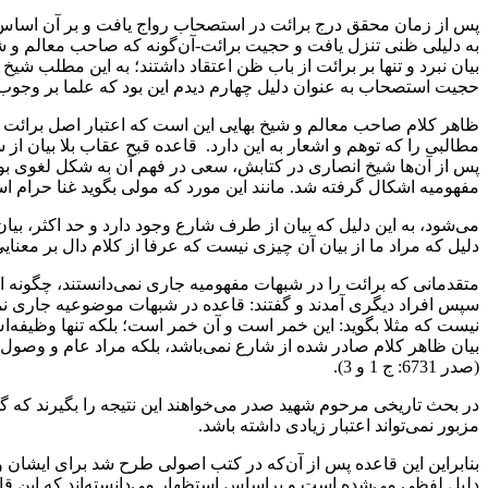
پس از زمان محقق درج برائت در‌ استصحاب‌ رواج یافت و بر آن اساس برا
به‌ دلیلی ظنی تنزل یافت و حجیت‌ برائت-آن‌گونه که صاحب معالم و شیخ 
بیان نبرد و تنها بر برائت از باب ظن اعتقاد داشتند؛ به این‌ مطلب‌ شیخ‌
حجیت استصحاب به عنوان‌ دلیل‌‌ چهارم‌ دیدم این بود که علما بر وجوب
ظاهر‌ کلام صاحب معالم و شیخ بهایی این است که اعتبار اصل برائت از
مطالبی را که توهم و اشعار به این دارد‌. قاعده‌ قبح عقاب بلا بیان 
پس‌‌ از‌ آن‌ها شیخ انصاری در کتابش، سعی در فهم آن به شکل لغوی‌ بو
مفهومیه اشکال گرفته‌ شد‌. مانند این مورد که مولی‌ بگوید غنا‌ حرام‌
می‌شود، به این دلیل که بیان از طرف شارع‌ وجود‌ دارد و حد اکثر، بیان مج
دلیل‌ که مراد ما از بیان آن‌ چیزی نیست‌ که عرفا‌ از‌ کلام دال بر معن
متقدمانی که‌ برائت‌ را‌ در شبهات مفهومیه‌ جاری‌ نمی‌دانستند، چگونه ای
سپس‌ افراد‌ دیگری‌ آمدند و گفتند: قاعده در‌ شبهات موضوعیه جاری نمی‌
نیست‌ که مثلا بگوید: این خمر است و آن خمر است؛ بلکه تنها وظیفه‌اش 
بیان ظاهر کلام صادر شده از شارع نمی‌باشد، بلکه مراد عام و وصول
(صدر 6731: ج 1 و 3).
در بحث تاریخی مرحوم شهید صدر می‌خواهند این نتیجه را بگیرند که گذش
مزبور نمی‌تواند اعتبار زیادی داشته باشد.
بنابراین این قاعده پس از آن‌که‌ در‌ کتب اصولی طرح شد برای ایشان وا
دلیل لفظی می‌شده است و براساس‌ استظهار می‌دانسته‌اند که این قاعده ا