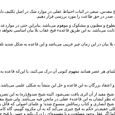
دس، سعی در اثبات احتیاط عقلی در موارد شک در اصل تکلیف دارند. در
هید صدر در حق طاعت را مورد بررسی قرار دهیم.
ف مقطوع و مظنون و مشکوک و موهوم می‌باشد. بنابراین حتی در مواردعدم 
ابت می‌باشد. به این طریق قاعدهء قبح عقاب‌ بلا بیان اساسی نخواهد د
بلا بیان در‌ این‌ زمان‌ چیز غریبی می‌باشد و این قاعده به شکل شدید ت
لمای‌ هر عصر همانند مفهوم کنونی آن درک می‌کنند، یا‌ این‌که‌ قاعده‌ ب
م و اعتقاد بزرگان به این قاعده و حل این‌ منشأ‌ به شکلی علمی می‌باشد.
از شیخ‌ مفید از آن اثری یافت نمی‌شود. البته شیخ صدوق(ره) به‌ این‌ تصری
 که نظر ایشان به این‌ قاعدهء‌ عقلی‌ در مانحن فیه‌ می‌باشد. ولی شی
شیخ‌‌ انصاری و کتاب رسائلش منسوخ شده؛ و علمای اصولی که قائل به ح
ی خفیف‌تر حکم به قبح چیزی می‌کند که به آن‌‌ مکروه‌ گوییم، گاه کاملا
اگر‌ عقل‌ وجود مصلحت و یا مفسده‌ای را درک‌ نکند و حسن یا قبح‌ چی