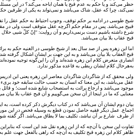
حظر می‌کند و یا حکم به عدم‌ قبح‌‌ یا همان اباحه می‌کند؟ در این مسئله
نمی‌کند، چرا که عقل، شاک می‌باشد‌ و نمی‌تواند‌ به یکی‌ از‌ طرفین‌ حکم
شیخ طوسی‌ در ادامه بر حکم توقف، وجوب احتیاط به حکم عقل را تفریح می‌
قبیح می‌باشد. پس در مقام حکم اگرچه عقل‌‌ متوقف‌ است‌ ولی در مقام
شرع‌ داشته باشیم دست برنمی‌داریم و آن روایت: “إنّ کلّ شیی حلال 
قبح عقاب بلا بیان می‌باشد‌.
اما‌ ابن زهره پس از صد سال بعد از شیخ طوسی در الغنیه حکم به برائت ع
قبح العقاب بلا بیان می‌باشد و به این‌ جهت بر ایشان‌ اشکال‌ گرفته شد
انصاری متعرض کلام ابن‌ زهره‌ شده‌اند و آن را این‌گونه‌ توجیه‌ نموده
به‌هرحال کلام ایشان‌ ربطی‌ به قاعده مذکور ندارد.
ولی محقق که از شاگردان شاگردان معاصر ابن زهره یعنی ابن ادریس می
عقل می‌باشد، به این معنا که انسان به‌ حسب‌ حالت سابقه خود بری‌ء 
موجود‌ ‌‌می‌باشد‌ و ارجاع برائت به استصحاب شایع شده است؛ و قائل ب
معنایی که ما در اینجا از آن سخن می‌گوییم‌ و آن قبح عقاب بلا‌ بیان‌ می
بیان دوم ایشان آن می‌باشد که در کتاب دیگرش ذکر کرده است، به این ب
اجماع. عمل دیگر فقیه حاصل نمودن قطع به وسیله فحص‌ در این مورد می
از طرف ‌ ‌شارع بر آن نباشد، تکلیف بما لا یطاق می‌باشد. اگر گفته ش
تفاوت این سخن با آن‌چه که از ابن‌ زهره‌ نقل شد این است که بنابراین
ظاهر کلام ابن زهره قبح‌ تکلیف‌ به‌ آن‌چه‌ که راهی بالفعل جهت علم به آ