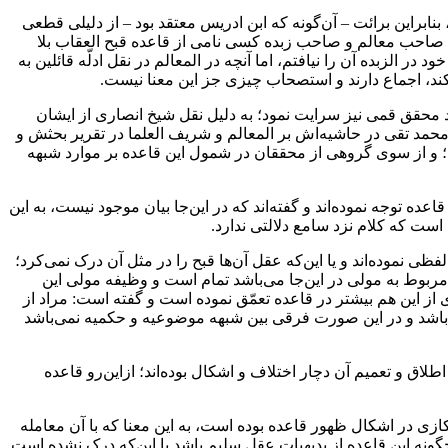
براین‌ برائت‌ – آن‌گونه که ابن ادریس معتقد بود – از دلیلی قطعی
ان صاحب معالم و صاحب زبده کسی نامی‌ از‌ قاعده قبح‌ العقاب بلا
الزبده‌‌ آن‌ را‌ نیافتم، اما آنچه در المعالم در نقل ادلّه قائلین به
کند، اجماع دارند و استصحاب چیزی جز این معنا‌ نیست‌.
حقق قمی نیز‌ سرایت‌‌ نمود‌؛ به دلیل نقل شیخ انصاری از ایشان
 محمد تقی در حاشیه‌اش بر المعالم و شریف العلما در تقریر بحثش‌ و
ند؛ و از سوی‌ گروهی‌ از محققان در شمول این قاعده بر موارد شبهه
قاعده توجه نموده‌اند و گفته‌اند که در این‌جا بیان موجود نیست، به این‌
است که کلام‌ نزد‌ سامع دلالتی ندارد.
ی نموده‌اند و یا این‌که‌ عقل‌ آن‌ها قبح را در مثل آن‌ درک‌ نمی‌کرد؛
وط به مولی در‌ این‌جا‌ می‌باشد‌ تمام‌ است‌ و وظیفه مولی این‌‌
 این‌ هم‌ بیشتر‌ در‌ قاعده‌ تعمّق نموده است و گفته است: مراد از
ی‌باشد و در این صورت فرقی بین شبهه موضوعیه و حکمیه نمی‌باشد
لاق و تعمیم آن دچار اختلاف و اشکال بوده‌اند؛ ازاین‌رو قاعده
 در اشکال‌ ظهور قاعده بوده‌ است‌، به این معنا که با‌ آن‌ معامله
نه این‌ قاعده‌ از بدیهیات عقل سلیم‌ باشد‌ با این‌که درک نشده است‌