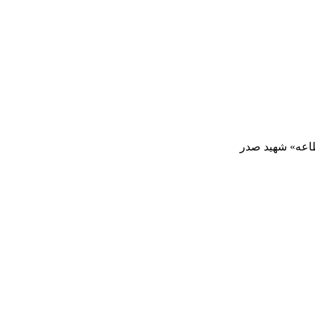
طاعه» شهید صدر