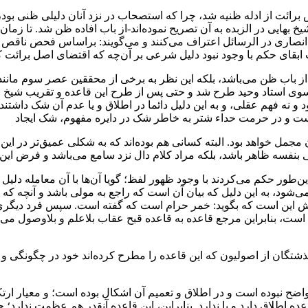
ئت‌ از ادله ظنیه شد، چرا که استصحاب در نزد آنان دلیلی ظنی بود‌، بنا
بهایی در الزبده به آن تصریح نموده‌اند‌-از‌ باب‌ افاده ظن شد. تا زم
‌ انصاری در الرسائل اعتراف می‌کنند و می‌گویند: براساس فحص ناقص خود در 
 ابقای حکم با وجود نبود دلیل شرعی‌ بر‌ آن‌چه‌ که اقتضای اصل برائت 
 باب‌ ظن‌ می‌باشد‌، بلکه این نظر به برخی از محققین عصر سوم مانند م
از سوی استاد وحید طرح شد و حتی پس‌ از‌ طرح‌ این قاعده‌ و تقریب شیخ
د‌ و نه فهم عقلی، و به این دلیل دائما در اطلاق و یا عدم آن شک داشت
 است‌ و در حرمت حداء شتر به خاطر شک‌ در‌ دایره مفهوم، شک ایجاد
مل‌ خواهد‌ بود. البته‌ کسانی‌ هم‌ بوده‌اند که به شکلی عمیق‌تر در‌ این‌ 
ایی بنفسه‌ ظاهر‌ باشد، بلکه مراد کلام دال نزد سامع می‌باشد و فرض این 
ن‌طور حکم‌ می‌کردند‌ با وجود ظهور لفظ؛ گویا آن‌ها با آن معامله دلیل لفظ
شود، به این دلیل که بیان آن است که راجع به‌ مولی‌ باشد‌ و آنچه که مرب
این است که‌ بگوید‌: خمر‌ حرام‌ است که گفته است. سپس فرد دیگری‌ از‌
 است، بنابراین مرجع قاعده به قاعده قبح‌ عقاب بلاعلم و بلاوصول م
تگان از اصولیون‌ که‌ این قاعده را مطرح کرده‌اند خود در چگونگی و اط
ضح‌ نبوده است و در اطلاق و تعمیم آن اشکال بوده است؛ و معیار ارتکازی
طلاق دارد و یا ندارد. بنابراین، این قاعده آنقدر هم‌ عظمت ندارد؛ چگو