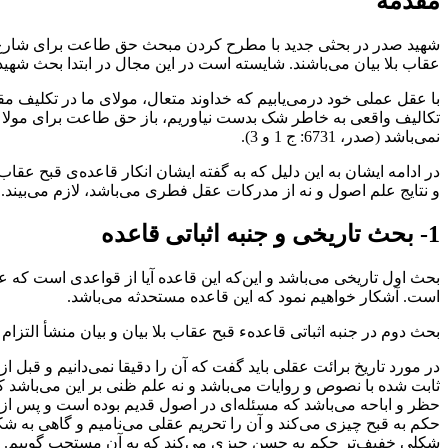
مقدمه
شهید‌ صدر‌ در بحثی جدید با مطرح کردن مبحث حق طاعت برای شارع‌ مق
عقاب بلا بیان می‌باشند. شایسته‌ است در این مجال در ابتدا بحث ش
با‌ عقل‌ عملی‌ خود درمی‌یابیم که خداوند متعال‌، مولای‌ ما‌ در تکلی
تکالیف واقعی به خاطر شک‌ بدست نیاوریم‌، باز‌ حق طاعت برای مولا ث
نمی‌باشد (صدر‌، 6731: ج 1 و 3).
در ادامه ایشان به این دلیل که به گفته ایشان انکار قاعده‌ی قبح عقاب 
و نتایج علم اصول و نه از مدرکات‌ عقل فطری‌ می‌باشد‌، لازم‌ می‌بیند.
1- بحث تاریخی و جنبه اثباتی قاعده
بحث اول تاریخی می‌باشد و این‌که این‌ قاعده‌ آیا‌ از قواعدی است که ع
است. آشکار خواهیم نمود که این قاعده مستحدثه می‌باشد.
بحث دوم در جنبه‌ اثباتی‌ قاعدهء‌ قبح عقاب بلا بیان و بیان منشأ التزا
در مورد تاریخ برائت عقلی باید گفت که آن‌ را‌ دقیقا‌ نمی‌دانیم و قبل 
ثابت‌ شده‌ با نصوص و روایات‌ می‌باشد و نه علم ظنی بر این می‌باشد
حظر و اباحه می‌باشد که مسئله‌ای در اصول قدیم بوده است و پس از‌ 
حکم‌ به قبح چیزی می‌کند و آن را تحریم‌ عقلی‌ می‌نامیم و گاهی به شکل
شکلی‌ خفیف‌تر‌ حکم به حسن چیزی می‌کند که به آن مستحب گوییم. اما 