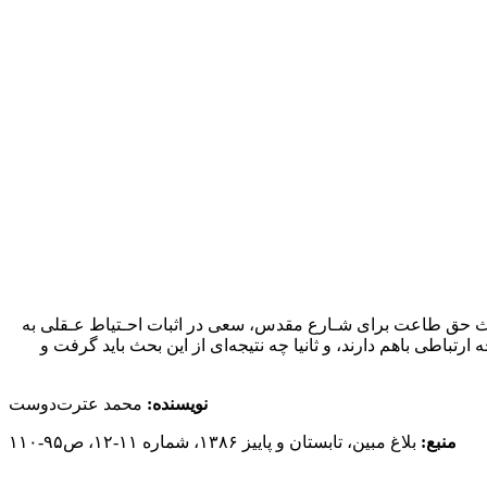
 حق‌ طاعت برای شـارع مقدس‌، سعی‌ در اثبات احـتیاط عـقلی به
تباطی باهم دارند، و ثانیا چه‌ نتیجه‌ای از این بحث باید گرفت و
نویسنده:
محمد عترت‌دوست
منبع:
بلاغ مبین، تابستان و پاییز ١٣٨۶، شماره ١١-١٢، ص٩۵-١١٠