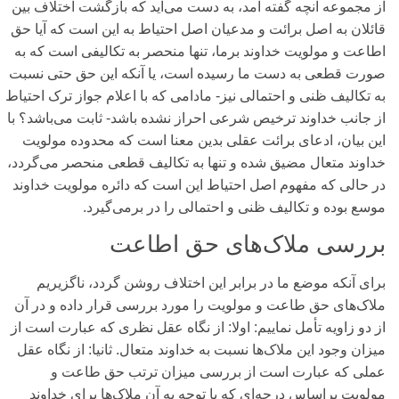
از مجموعه آنچه گفته آمد، به دست می‌آید که بازگشت اختلاف بین
قائلان به اصل برائت و مدعیان اصل احتیاط به این است که آیا حق
اطاعت و مولویت خداوند برما، تنها منحصر به تکالیفی‌ است که به
صورت قطعی‌ به دست ما رسیده‌ است، یا آنکه این حق حتی‌ نسبت
به تکالیف ظنی‌ و احتمالی‌ نیز- مادامی‌ که با اعلام جواز ترک احتیاط
از جانب خداوند ترخیص شرعی‌ احراز نشده باشد- ثابت می‌باشد؟ با
این بیان، ادعای‌ برائت عقلی‌ بدین معنا است که محدوده مولویت
خداوند متعال مضیق شده و تنها به تکالیف قطعی‌ منحصر می‌‌گردد،
در حالی‌ که مفهوم اصل احتیاط این است که دائره مولویت خداوند
موسع بوده و تکالیف ظنی‌ و احتمالی‌ را در برمی‌‌گیرد.
بررسی‌ ملاک‌های‌ حق اطاعت
برای‌ آنکه موضع ما در برابر این اختلاف روشن گردد، ناگزیریم
ملاک‌های‌ حق طاعت و مولویت را مورد بررسی‌ قرار داده و در آن
از دو زاویه تأمل نماییم: اولا: از نگاه عقل نظری‌ که عبارت است از
میزان وجود این ملاک‌ها نسبت به خداوند متعال. ثانیا: از نگاه عقل
عملی‌ که عبارت است از بررسی‌ میزان ترتب حق طاعت و
مولویت براساس درجه‌ای‌ که با توجه به آن ملاک‌ها برای‌ خداوند