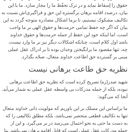
حقوق را إسقاط نماید و در ترک تحفّظ ما را مجاز سازد. ما با این
بیان، درصدد اقامه برهان برگستره این حق و فراگیری‌‌اش نسبت به
تکالیف مشکوک نیستیم، تا برما اشکال مصادره متوجه گردد به این
بیان که اگر چه حفظ تمامی‌ حرمت‌ها و حقوق الهی‌ بر ما واجب
است، اما اینکه خود این حفظ از جمله حرمت‌ها و حقوق خداوند
باشد اول کلام است، چنانکه اشکالات دیگر نیز بر ما وارد نیست.
چه، تنها مقصود ما برانگیختن وجدان بوده تا بر ادراک عقل عملی‌
مبنی‌ بر گسترده حق اطاعت خداوند متعال، صحّه بگذارد.
نظریه حق طاعت برهانی‌ نیست
شهید صدر(ره) تصریح کرده است که نظریه حق اطاعت برهانی‌
نبوده، بلکه از جمله مدرکات بی‌ واسطه عقل عملی‌ به شمار می‌آید.
آنجا که می‌‌گوید:
ما براساس این مسلک بر این باوریم که مولویت ذاتی‌ خداوند متعال
تنها به تکالیف قطعی‌ منحصر نمی‌باشد، بلکه مطلق تکالیفی‌ را که
به دست ما حتی‌ به نحو احتمال می‌رسد در بر می‌‌گیرد. و این از
جمله مدرکات عقل عملی‌ است که قابل اقامه‌ برهان نمی‌باشد. بنا