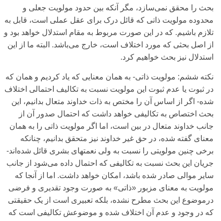
بحث را محقق نمی‌سازد، مگر آنکه بین حدود مولویت جعلی‌ و
محدوده مولویت ذاتی‌ که قائل درک برای‌ عقل عملی‌ است، قابل به
تلازم باشیم. که در این صورت مربوط به مقام استدلال خواهد بود و
از اصل بحثی‌ که مورد اختلاف است، خارج می‌باشد. البته ما از این
استدلال نیز بحث خواهیم کرد.
نکته ششم:
مولویت ذاتی‌- به همان معنایی‌ که یاد کردیم و همان که
در ثبوت یا عدم ثبوت این مولویت نسبت به تکالیف احتمالی‌ اختلاف
شده- اگر از اساس آن را مختص به ذات خداوند متعال بدانیم، این
بحث اختصاص به تکالیفی‌ خواهد داشت که احتمال صدور آن از
جانب خداوند متعال در بین است، اما اگر مولویت ذاتی‌ را به همان
معنای‌ گفته شده، در حق غیر خداوند نیز متحقق بدانیم، چنانکه
برخی‌ چنین مولویتی‌ را نسبت به ولی‌ نعمتهای‌ بشری‌ قائل شده‌اند-
جریان این بحث نسبت به تکالیفی‌ که احتمال داده می‌‌شود از جانب
سایر موالی‌ صادر شده باشد، امکان خواهد داشت. اما از آنجا که
مولویت به معنای‌ مزبور «ذاتی‌‌» به صورت وجود تقدیری‌ و فرضی‌
درموضوع این بحث مطرح نشده، بلکه تعبیری‌ است از یک حقیقتی‌
که در وجود و عدم آن اختلاف شده و موضوعش تکالیفی‌ است که