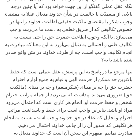
نگاه عقل عملی‌ گفتگو از این جهت خواهد بود که آیا چنین درجه
بالایی‌ از منعمیّت یا خالقیت در شأن خداوند متعال عقلا به مقتضای‌
وجوب شکر یا مقتضای‌ ملکیت حقیقی‌ اطاعت خداوند را تنها در
خصوص تکالیفی‌ که از طریق قطعی‌ به دست ما می‌رسد واجب
می‌‌سازد، یا آنکه وجوب اطاعت حضرت حق را حتی‌ نسبت به
تکالیف ظنی‌ و احتمالی‌ به دنبال می‌آورد به این معنا که مبادرت به
انجام تکالیف واجب است، چه از طرف خداوند در متن واقع صادر
شده باشد یا نه؟
تنها مرجع ما در پاسخ به این پرسش، عقل عملی‌ است که حفظ
بالاترین حد ممکن از حرمت الهی‌ و قیام به جمیع لوازم احترام
حضرت حق را چه بر مبنای‌ (شکرمنعم) و چه بر مبنای‌ (مالکیت
حق) ضروری‌ می‌‌داند. پیداست که بی‌ تردید از جمله مراتب احترام
شخص و حفظ حرمت او، انجام هر کاری‌ است که احتمال می‌رود
مراد او باشد. بنابراین واجب است برای‌ حفظ و پاسداشت مراتب
احترام و تجلیل که عقلا در حق خداوند واجب است، نسبت به انجام
هر تکلیفی‌ که صدور آن را از جانب خداوند احتمال می‌‌دهیم،
مبادرت نماییم. مفهوم این سخن آن است که خداوند متعال به