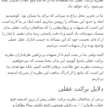
نظریه برائت عقلی‌ که اصطلاحا به آن قاعده قبح عقاب بلابیان گفته
می‌شود، رای‌ خواهد داد.
ما در تحریر محل نزاع به میزانی‌ که برای‌ ما ممکن بود، کوشیدیم
ابعاد و حدود این مساله را روشن سازیم، آنچه اینک بر ما لازم است،
این است که شبهات و برهان‌هایی‌ را که مدافعان برائت عقلی‌ بدان
تمسک نموده‌اند، یاد کنیم و با دقت پاسخی‌ رسا بدان دهیم، تا غبار را
از ادعای‌ نخست خود که این مساله به حسب ادارک عقل عملی‌
واضح بوده و از بدیهیات است، بزداییم.
البته وقتی‌ ما در صدد آنیم تا از شبهات و براهین طرفداران نظریه
برائت عقلی‌ پاسخ گوییم، این بدان معنا نیست که می‌خواهیم
برصحت نظریه حق طاعت، برهان اقامه کنیم، بلکه تنها هدف ما
این است که مانع را از ادراک بداهت این نظریه از سرراه اندیشه
برداریم.
دلایل برائت عقلی‌
برخی‌ از مدافعان نظریه برائت عقلی‌ پیش از بروز اندیشه قبح
عقاب بلابیان
[10]
به دلایلی‌ همچون (قبح تکلیف بمالا یطاق) و