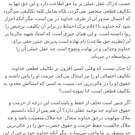
حسب ادراک عقل عملی‌ بر ما حق اطاعت دارد و این حق تنها به
تکالیف قطعی‌ منحصر نمی‌‌گردد، بلکه شامل کلیه تکالیفی‌ می‌گردد
که احتمال صدور آن از طرف خداوند در بین است، مگر آنکه احراز
شود که خداوند با اعلام ترک احتیاط در برابر آن تکلیف، ترخیص را
روا دانسته است. و این همان چیزی‌ است که استاد شهید ما(ره) بر
آن (نظریه حق طاعت) نام نهاده است پذیرش چنین حقی‌ برای‌
خداوند وجدانی‌ و در نهایت وضوح است چه عقل عملی‌ آن را
بی‌‌واسطه در می‌یابد.
آیا چنان نیست که وقتی‌ کسی‌ افزون بر تکالیف قطعی خداوند،
تکالیف احتمالی‌ او را نیز امتثال می‌کند، حرمت او را پاس داشته و
حقوق او را در عالی‌‌ترین حد، نسبت به کسی‌ که امتثالش محدود به
تکالیف قطعی‌ است، ادا نموده است؟
اگر چنین است تخلف از حفظ و پاسداشت این درجه از حرمت و
حقوق خداوند چه توجیه عقلی‌ دارد؟ آن هم پس از آنکه دانستیم
ملاک مولویت درحق خداوند متعال- چه ملاک منعمیّت باشد و چه
ملاک خالقیت- حفظ حرمت و حقوق حضرت حق را در عالی‌‌ترین
حد متصوّر بر ما واجب می‌سازد، مگر آنکه خداوند خود برخی‌ از این