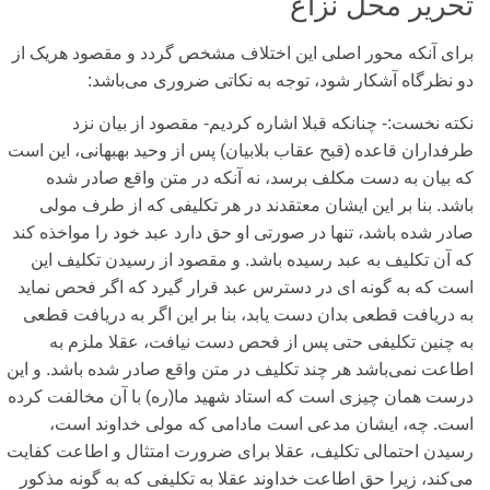
تحریر محل نزاع
برای‌ آنکه محور اصلی‌ این اختلاف مشخص گردد و مقصود هریک از
دو نظرگاه آشکار شود، توجه به نکاتی‌ ضروری‌ می‌‌باشد:
نکته نخست:-
چنانکه قبلا اشاره کردیم- مقصود از بیان نزد
طرفداران قاعده (قبح عقاب بلابیان) پس از وحید بهبهانی‌، این است
که بیان به دست مکلف برسد، نه آنکه در متن واقع صادر شده
باشد. بنا بر این ایشان معتقدند در هر تکلیفی‌ که از طرف مولی‌
صادر شده باشد، تنها در صورتی‌ او حق دارد عبد خود را مواخذه کند
که آن تکلیف به عبد رسیده باشد. و مقصود از رسیدن تکلیف این
است که به گونه ای‌ در دسترس عبد قرار گیرد که اگر فحص نماید
به دریافت قطعی‌ بدان دست یابد، بنا بر این اگر به دریافت قطعی‌
به چنین تکلیفی‌ حتی‌ پس از فحص دست نیافت، عقلا ملزم به
اطاعت نمی‌‌باشد هر چند تکلیف در متن واقع صادر شده باشد. و این
درست همان چیزی‌ است که استاد شهید ما(ره) با آن مخالفت کرده
است. چه، ایشان مدعی‌ است مادامی‌ که مولی‌ خداوند است،
رسیدن احتمالی‌ تکلیف، عقلا برای‌ ضرورت امتثال و اطاعت کفایت
می‌‌کند، زیرا حق اطاعت خداوند عقلا به تکلیفی‌ که به گونه مذکور