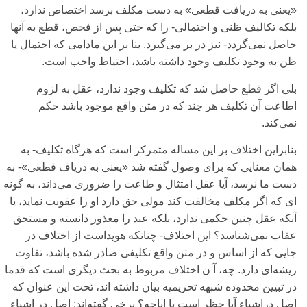
«یعنی‌ به دریافت قطعی‌‌» به دست مکلف برسد اختصاص ندارد،
بلکه تکالیف ظنی‌ و احتمالی‌- را که حتی‌ پس از فحص، قطع به آنها
حاصل نمی‌‌گردد- نیز در بر می‌‌گیرد. بنا بر این مادامی‌ که احتمال یا
ظن به وجود تکلیف وجود داشته باشد، احتیاط واجب است.
بلی‌ اگر قطع حاصل شد که تکلیف وجود ندارد، عقل به لزوم
اطاعت آن تکلیف هر چند که در متن واقع موجود باشد حکم
نمی‌‌کند.
بنابراین اختلاف بر این مساله متمرکز است که هرگاه تکلیف- به
همان معنایی‌ که برای‌ وصول گفته شد «یعنی‌ به دریاف قطعی‌‌»- به
دست ما نرسد، آیا عقل امتثال و طاعت را ضروری‌ می‌‌داند، به گونه
ای‌ که اگر مکلف مخالفت کند مولی‌ حق دارد او را عقوبت نماید، یا
آنکه عقل چنین حکمی‌ ندارد، بلکه عبد را معذور دانسته و مستحق
عقاب نمی‌‌شناسد؟ این اختلاف- چنانکه هویداست از اختلاف در
جایی‌ که از اساس و در متن واقع تکلیفی‌ صادر شده باشد، تفاوت
ریشه‌ای‌ دارد. چه، آ ن اختلاف مربوط به بحث دیگری‌ است که قدما
در تبیین محدوده شبهه تحریمیه بیان داشته اند، تحت این عنوان که
اصل دراشیاء آیا حظر است یا اباحه؟ برخی‌ گفته‌اند: اصل در اشیاء