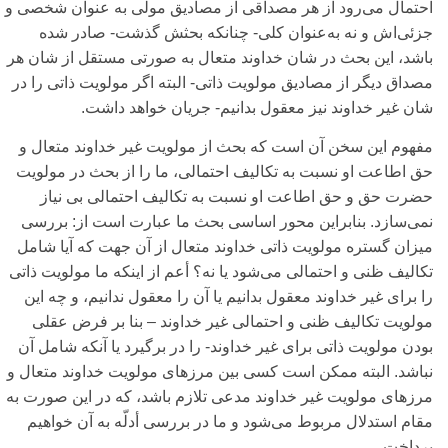
احتمال می‌‌رود از هر مصداقی‌ از مصادیق مولی‌ به عنوان شخصی‌ و
جزئی‌‌اش و نه به‌عنوان کلی‌- چنانکه بحثش گذشت- صادر شده
باشد، این بحث در شان خداوند متعال به صورتی‌ مستقل از شان هر
مصداق دیگر از مصادیق مولویت ذاتی‌- البته اگر مولویت ذاتی‌ را در
شان غیر خداوند نیز معقول بدانیم- جریان خواهد داشت.
مفهوم این سخن آن است که بحث از مولویت غیر خداوند متعال و
حق اطاعت او نسبت به تکالیف احتمالی‌، ما را از بحث در مولویت
حضرت حق و حق اطاعت او نسبت به تکالیف احتمالی‌ بی‌ نیاز
نمی‌‌سازد. بنابراین محور اساسی‌ بحث ما عبارت است از: بررسی‌
میزان گستره مولویت ذاتی‌ خداوند متعال از آن جهت که آیا شامل
تکالیف ظنی‌ و احتمالی‌ می‌شود یا نه؟ أعم از اینکه ما مولویت ذاتی‌
را برای‌ غیر خداوند معقول بدانیم یا آن را معقول ندانیم، و چه این
مولویت تکالیف ظنی‌ و احتمالی‌ غیر خداوند – بنا بر فرض عقلی‌
بودن مولویت ذاتی‌ برای‌ غیر خداوند- را در برگیرد یا آنکه شامل آن
نباشد. البته ممکن است کسی‌ بین مرزهای‌ مولویت خداوند متعال و
مرزهای‌ مولویت غیر خداوند مدعی‌ تلازم باشد، که در این صورت به
مقام استدلال مربوط می‌شود و ما در بررسی‌ أدلّه به آن خواهیم
پرداخت.