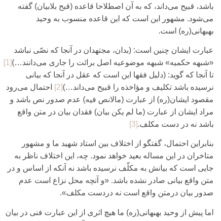
باشد، قبیح می‌داند، که به آن اصطلاحا قاعده (قبح بلابیان) گفته
می‌‌شود. مشهور این است که این قاعده منسوب به وحید
بهبهانی‌(ره) است.
عبارت ایشان چنین است: (بدان، مجتهدان در آنجا که نصّی‌ نباشد
«شبهه حکمیه‌» شبهه موضوعیه اصل برائت را جاری‌ می‌دانند…)
[1]
تا آنجا که گوید: (دلیل فقها این است که عقل در آنجا که بیانی‌
نرسیده باشد تکلیف و مؤاخذه را قبیح می‌داند…)
[2]
احتمال می‌‌رود
مقصود ایشان(ره) از عبارت (مالانص فیه) عدم صدور نص باشد و
مراد ایشان از عبارت (ما لم یکن بیان) فقدان بیان در متن واقع
باشد نه در دست مکلف.
[3]
بنابراین احتمال، گفتگو از اختلاف بین استاد شهید ما و مشهور
متاخران در این مساله بعید خواهد نمود. چه، این اختلاف ناظر به
جایی‌ است که بیانش به مکلّف نرسیده باشد نه آنکه از اساس و در
متن واقع بیانی‌ صادر نشده باشد. «و آنچه محل نزاع است عدم
صدور بیان درمتن واقع است نه دردست مکلف‌».
اما پیش از وحید بهبهانی‌(ره) ما هیچ اثری‌ از این عبارت فنی‌ در بیان