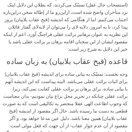
(استصحاب حال عقل) تمسّک می‌‌کردند، که بطلان این دلایل اینک
نزد متأخران واضح شده است، ازاین‌رو ما از إطاله سخن دراین‌باره
اجتناب می‌‌کنیم. اما از هنگامی‌ که اندیشه (قبح عقاب بلابیان) بروز
پیدا کرد، تا به امروز، دلابه لای‌ را می‌‌توان از لابه‌لای‌ گفتار قائلان
این نظریه به عنوان برهانبر برائت عقلی‌ فراچنگ آورد، اعم از اینکه
مقصود ایشان از این سخنان اقامه برهان بر برائت عقلی‌ باشد یا
خیر این دلایل به شرح زیر است:
قاعده (قبح عقاب بلابیان) به زبان ساده
وجه نخست:
تمسّک به بیانی‌ ساده برای‌ اندیشه (قبح عقاب بلابیان)
برای‌ اثبات برائت عقلی‌ می‌باشد. البته پیداست که این اندیشه آنهم
با بیانی‌ ساده، برای‌ برهان بر برائت عقلی‌ کفایت نمی‌‌کند، زیرا
برائت عقلی‌ چنانکه در تحریر محل نزاع بیان نمودیم- بدان معناست
که وجوب اطاعت الهی‌ عقلا منحصر به تکالیفی‌ است که به صورت
قطعی‌ به دست ما رسیده باشد. حال اگر مقصود از اندیشه (قبح
عقاب بلابیان) همین معنا باشد، دلیل عین مدعا خواهد بود، و اگر
مقصود از آن عدم جواز عقاب- از آن جهت که فعل مولی‌ است-