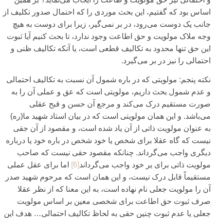
اساس بود که گفتیم، این بحث موردی‌ را که احتمال صدور تکلیف از
جانب یک دوست می‌‌رود، در بر نمی‌‌گیر، زیرا برای‌ دوست به هیچ
وجه ملاک مولویت و حق اطاعت وجود ندارد، تا بحث کنیم آیا ثبوت
این حق تنها محدود به تکالیف قطعی‌ است، یا آنکه تکالیف ظنی‌ و
احتمالی‌ را نیز در بر می‌‌گیرد.
نکته پنجم:
مولویتی‌ که در باره شمول آن نسبت به تکالیف احتمالی‌
و عدم شمول بحث داریم، مولویتی‌ است که عق و عملی‌ آن را به
صورت مستقیم درک می‌‌کند و مرجع آن حسن و قبح عقلی‌
می‌باشد. و این همان مولویتی‌ است که در بیان استاد شهید ما(ره)
به عنوان مولویت ذاتی‌ از آن یاد شده است، و مقصود از آن جقی‌
نیست که گاه عقلا برای‌ شخص یا خود شخص در باره خود یا درباره
دیگری‌ واجب می‌‌گرداند. چنانکه مقصود حقی‌ نیست که صاحب
مولویت ذاتی‌ برای‌ یر خود واجب می‌گرداند
[6]
اما برای‌ عقل عملی‌
مستقیماً قابل درک نیست، و این همان است که مرحوم شهید صدر
آن را مولویت جعلی‌ نام نهاده است، به این معنا که از نظر عقلا
صرف ثبوت حق اطاعت برای‌ شخصی‌ معین بر اساس مولویت
جعلی‌ یا عدم ثبوت چنین حقی‌ به لحاظ تکالیف احتمالی‌… هدف این