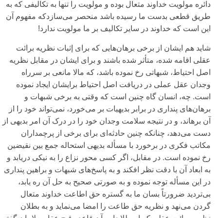
دائره مولویت خداوند متعال بوده و مولویت را تنها به تکالیفی‌ که به
طریق قطعی‌ بدست ما رسیده باشد منحصر می‌سازدکه مفهوم آن
این است که خداوند در سایر تکالیف بر ما مولویت ندارد!
شاید هم ایشان از برخی‌ برهان‌هایی‌ که برای‌ إثبات نظریه برائت
عقلی‌ اقامه شده، متأثر شده باشند و برای‌ ایشان در مقابل نظریه
اصل احتیاط، شبهاتی‌ رخ نموده باشد، که مالا مانعی‌ بر سرراه
وجدان عقل عملی‌ در دریافت اصل احتیاط برایشان ایجاد نموده
است. چه، انسان گاه چنین است که وقتی‌ به برخی‌ شبهات و
برهان‌های‌ پنداری‌ در برابر بدیهیات بر می‌‌خورد، نمی‌‌تواند خود را از
آن برهاند، و در نتیجه سلامت وجدان خود را در درک آن امر بدیهی‌ از
دست می‌دهد، چنانکه چنین حادثه‌ای‌ برای‌ برخی‌ از پرچمداران
مکاتب فکری‌ در برخورد با مسأله بدیهی‌ استحاله جمع بین نقیضین
رخ نموده است. در مقابل، اگر کسی‌ محور نزاع را به نیکی‌ دریابد و
به ابعاد آن با دقت نظر افکند و به پاسخ‌های‌ شبهات و براهین پنداری‌
در این مسأله توجه نموده و به صورتی‌ صحیح به حل آن ره یابد،
بی‌‌تردید ضرورتاً بسان ما به گستره حق اطاعت خداوند متعال
گردن می‌‌نهد و نظریه حق طاعت را امضا می‌‌نماید و به بطلان