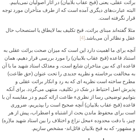
برائت عقلی‌، یعنی‌ (قبح عقاب بلابیان) در آثار اصولیان نمی‌یابیم.
البته عبارت‌های‌ دیگری‌ آمده است که از طرف متأخران مورد توجه
قرار نگرفته است.
مثلا گفته‌اند مبنای‌ برائت، قبح تکلیف بما لایطاق یا استصحاب حال
عقل و نظائر آن می‌باشد.
[4]
آنچه برای‌ ما اهمیت دارد این است که میزان صحت برائت عقلی‌ به
استناد قاعده (قبح عقاب بلابیان) را مورد بررسی‌ قرار دهیم، همان
قاعده ای‌ که بین متاخران شایع است، و معذلک استاد شهید ما با آن
به مخالفت برخاسته و نظریه جدیدی‌ را تحت عنوان (حق طاعت)
مطرح ساخته است نظریه ای‌ که به رد و انکار برائت عقلی‌ و
پذیرش اصل احتیاط در شک در تکلیف، منتهی‌ می‌‌گردد. برای‌ آنکه
بتوانیم توضیحی‌ رسا از نظری‌‌ء طاعت ارائه کنیم و در مقایسه آن با
قاعده (قبح عقاب بلابیان) آنچه صحیح است را بپذیریم، ضروری‌
است برای‌ محفوظ ماندن بحث از اشتباه و اضطراب، پیش از هر
چیز، با دقت محدوده ءمحل نزاع و اختلاف را بین استاد شهید ما(ره)
و مشهور- که به قبح بلابیان قائل‌اند- مشخص سازیم.