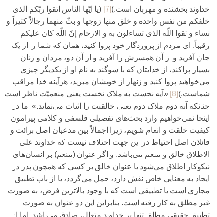
خداوند بخشنده و مهربان است.)
[7]
(یا ایّها الناس اتقوا ربّکم الذی‌
خلقکم من نفس واحده و خلق منها زوجها و بثّ منهما رجالاً کثیراً و
نساء و تقوا اللّه الذی‌ تساءلون به و الارحام إنّ اللّه کان علیکم
رقیباً. ای‌ مردم از پروردگار خود پروا کنید، همان که شما را از یک
جان آفرید و از آن همسرش را آفرید و از آن دو، مردان و زنان
بسیار پراکند، از خدایتان که با سوگند به نام او از یکدیگر چیزی‌
می‌خواهید پروا کنید و زنهار از خویشان مبرید، هرآینه خدا مراقب
شماست.)
[8]
«آیه نخست به ملاک نخست یعنی‌ منعمیّت ناظر است
چنانکه آیه دوم ملاک دوم یعنی‌ خالقیت را اثبات می‌نماید.». ما در
اینجا نمی‌خواهیم وارد بحث‌های‌ تفصیلی‌ فلسفی‌ و کلامی‌ پیرامون
کیفیت خلقت و انعام شویم، زیرا اجمالاً بین مدعیان اصل برائت و
قائلان اصل احتیاط در این جهت اختلاف نیست که خداوند علی‌
الاطلاق خالق و منعم می‌باشد. و اگر عنوان (منعم) بر انسان‌های‌
نیکوکار اطلاق می‌شود یا عنوان خالق بر کسی که همچون پدر در
ایجاد به معنایی‌ خاص نقش دارد، حمل می‌‌گردد، یا از باب تطبیق
مجازی‌ است یا تطبیقی‌ است که با وجود بالاترین فرض، به صورت
غیر مطلق به کار رفته است. بنابراین این دو عنوان به صورت
تطبیق حقیقی‌ مطلق تنها بر خداوند متعال، صادق می‌‌باشد. اما از