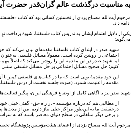
به مناسبت درگذشت عالم گران‌قدر حضرت آیت‌
مرحوم آیت‌الله مصباح یزدی از نخستین کسانی بود که کتاب‌ «فلسفتنا
ادامه داد.
یکی از دلایل اهتمام ایشان به تدریس کتاب فلسفتنا، شیوۀ‌ پرداخت نوِ
می‌گوید:
شهید صدر در ابتدای کتاب فلسفتنا مقدمه‌ای بیان می‌کند که خو
اجتماعی را روشن کرده است. معمولاً مسائل فلسفی به‌عنوان س
اما شهید صدر در این مقدمه این را روشن می‌کند که اصلاً مه
کنیم؛ حل صحیح مسائل اجتماعی بر حل مسائل فلسفی مبتنی 
این خود مقدمۀ نویی است که ما در کتاب‌های فلسفی کمتر با آن
مقدمه را غنیمت شمرد. (صوت جلسه نخست از درس فلسفتنا، 
شهید صدر نیز با آگاهی کامل از اوضاع فرهنگی ایران، پیگیر فعالیت‌
از مطالبی هم که درباره مؤسسه «در راه حق» گفتی خیلی خوشح
درحقیقت ما به این‌طور مراکز خیلی نیاز داریم. من از مدت‌ه
و برخی دیگر مبلغانی در سطح دنیای معاصر باشند که به سراسر د
مرحوم آیت‌الله مصباح یزدی از اعضای هیئت‌مؤسس پژوهشگاه تخصص