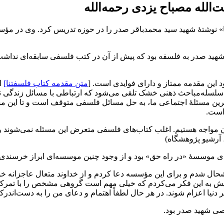
الله مصباح یزدی رحمه‌الله
» نوشتۀ شهید سید محمدباقر صدر را در حوزه‌ تدریس‌ کرد. وی در مؤس
 شهید صدر به فلسفه بود که پیش از آن در کتب فلسفی سابقه‌ای نداشت. 
د این مقدمه ممتاز و دارای فوایدی است. [
متن مقدمه کتاب فلسفتنا]
ا
لسله‌مباحث ذهنی خشک تلقی می‌شود که ارتباطی با مسائل زندگی ندار
م‌ترین مسئلۀ اجتماعی ما، به حل مسائل فلسفی متوقف است و تا این م
است.
 مواجه هستیم. اغلب کتاب‌های فلسفی متعرض این مسئله نمی‌شوند و در
آرشیو پژوهشگاه)
های موسسۀ «در راه حق» بود و از وجود چنین موسسه‌ای ابراز خرسندی م
ال شدم و برای این مؤسسه دعا کردم و از خداوند متعال عاجزانه خوا
ا پیش به این فکر می‌کردم که خیلی مهم است گروهی مشخص را با تمرک
نیا اعزام شوند. در هر حال لطفاً اهتمام و دعای من را به دست‌اندرکا
ی شهید صدر بود.