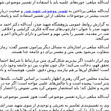
آیت‌الله مبلغی: حوزه‌های علمیه باید با استفاده از تفسیر موضوعی 
آیت‌الله مبلغی پرداختن به
تفسیر موضوعی شهید صدر
و صحبت درباره 
جدیت بیشتر در موضوعات مختلف از این تفسیر استفاده کنند و پاسخگ
به گزارش روابط عمومی پژوهشگاه شهید صدر، آیت‌الله دکتر احمد
شهید صدر با عنوان «چارچوب‌های سه‌گانه فکری، گرایشی و اخلاقی
شد، در مقدمه، تفسیر را بحثی مهم و حساس و دارای دایره‌ای اعم و 
می‌گنجد.
آیت‌الله مبلغی در اشاره‌ای به مسائل دیگر پیرامون تفسیر گفت: زما
متفاوت می‌شود یعنی متن و مفسر برای دو جامعه جدا هستند.
وی ابراز داشت: اگر بپذیریم شکل‌گیری متن بی‌ارتباط با شرایط اجتم
تحقق فهم، دخالت می‌کنند؛ حال چون تفاوت بین دو جامعه وجود دا
است؛ انطباق این‌ها بر هم نیازمند روش دقیق، علمی، هوشمندانه و نا
نماینده مجلس خبرگان رهبری اظهار داشت: بر اساس کلمات، نکته‌ها و 
پذیر است؛ پیچیده است و با چالش‌های علمی مواجه است؛ اگر چه در د
تجزیه و تحلیل کند؛ باید استحضار نصوص کرد یعنی نصوص را احضار کنید 
آیت‌الله مبلغی درباره تفسیر موضوعی گفت: هنوز تفسیر موضوعی شهی
وی به تقسیم‌بندی تفاسیر به تجزیئی و توحیدی از سوی شهید صدر اشار
نمی‌گیرد تا از دل این رابطه و ارتباط و پیوندی که این‌ها با هم دارند، م