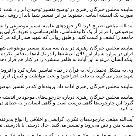
نماینده مجلس خبرگان رهبری در توضیح تفسیر توحیدی ابراز داشت: تف
صورت یک اندیشه اساسی بشنوید؛ در این تفسیر شما باید از روشی پیرو
آیت‌الله مبلغی تصریح کرد: اگر حوزه‌های علمیه تفسیر موضوعی را بشنا
موضوعی را فراتر از یک کالبد‌شناسی، ظاهرشناسی و تعریف‌گرایی پ
جامعه را کشف و کسب کنید، و طبق روالی که شهید صدر ارائه می‌ک
نماینده مجلس خبرگان رهبری در بیان سه مبنای تفسیر موضوعی شهید
قرآن در موارد بسیار این کلان اندیشه‌ها را در تک آیه‌ها منعکس نکرده
اینکه انسان می‌تواند این آیات به ظاهر منتشره را در کنار هم قرا
وی به مشکل تحمیل رأی به قرآن در تمام تفاسیر اشاره کرد و افزود
شهید صدر می‌گوید، به دقت اجرا شود و تحت مواظبت و کنترل قرار گی
نماینده مجلس خبرگان رهبری ادامه داد: پرونده‌ای که در تفسیر موضو
نماینده مجلس خبرگان رهبری درباره چارچوب‌های موجود در اندیشه 
گیرد؛ این چارچوب‌ها گاهی درست است و گاهی انسان را به خطای در
بنا کنید.
آیت‌الله مبلغی چارچوب‌های فکری، گرایشی و اخلاقی را انواع پذیرفته
سمت متن و نص می‌روید و تفسیر می‌کنید، حال درستی یا نادرستی ت
وی در توضیح چارچوب فکری شهید صدر گفت: چارچوب‌های فکری تفاوت