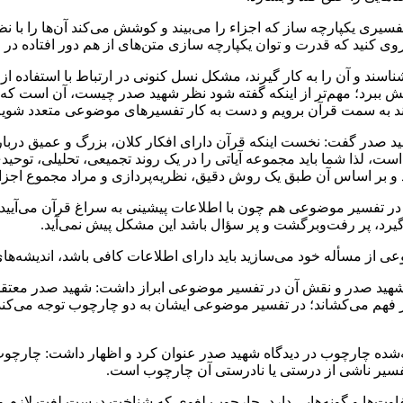
سیری یکپارچه ساز که اجزاء را می‌بیند و کوشش می‌کند آن‌ها را با ن
ی کنید که قدرت و توان یکپارچه سازی متن‌های از هم دور افتاده در ظ
سند و آن را به کار گیرند، مشکل نسل کنونی در ارتباط با استفاده از ق
یش ببرد؛ مهم‌تر از اینکه گفته شود نظر شهید صدر چیست، آن است ک
ند به سمت قرآن برویم و دست به کار تفسیرهای موضوعی متعدد شویم
 صدر گفت: نخست اینکه قرآن دارای افکار کلان، بزرگ و عمیق دربار
 است، لذا شما باید مجموعه آیاتی را در یک روند تجمیعی، تحلیلی، توحی
ر دهد و بر اساس آن طبق یک روش دقیق، نظریه‌پردازی و مراد مجموع اج
: در تفسیر موضوعی هم چون با اطلاعات پیشینی به سراغ قرآن می‌آیی
رد، پر رفت‌و‌برگشت و پر سؤال باشد این مشکل پیش نمی‌آید.
عی از مسأله خود می‌سازید باید دارای اطلاعات کافی باشد، اندیشه‌ها
شهید صدر و نقش آن در تفسیر موضوعی ابراز داشت: شهید صدر معتقد
 فهم می‌کشاند؛ در تفسیر موضوعی ایشان به دو چارچوب توجه می‌کن
‌شده چارچوب در دیدگاه شهید صدر عنوان کرد و اظهار داشت: چارچوب فک
فسیر ناشی از درستی یا نادرستی آن چارچوب است.
‌ها و گونه‌هایی دارد، چارچوب لغوی که شناخت درست لغت لازم و ش