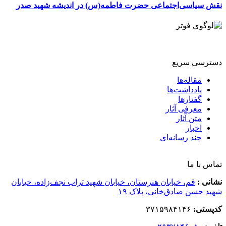
نقش سیاسی‌اجتماعی حضرت فاطمه(س) در اندیشه شهید صدر
دسترسی سریع
مقاله‌ها
یادداشت‌ها
گفتارها
معرفی آثار
متن آثار
اخبار
چند رسانه‌ای
تماس با ما
نشانی :
قم، خیابان هنرستان، خیابان شهید تراب نجف‌زاده، خیابان
شهید حسن صادق‌خانی، پلاک ١٩
کدپستی:
٣٧١۵٩٨۴١۴۶