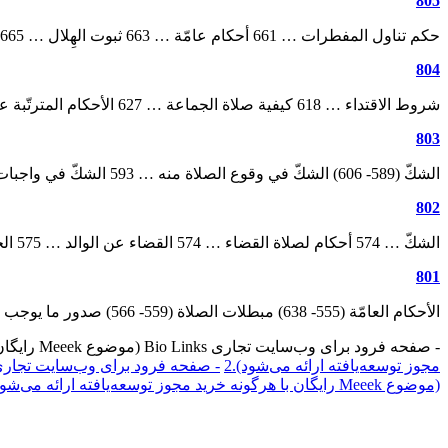
805
حكم تناول المفطرات … 661 أحكام عامّة … 663 ثبوت الهِلال … 665 كيف يثبت أوّل الشهر؟ … ...
804
شروط الاقتداء … 618 كيفية صلاة الجماعة … 627 الأحكام المترتّبة على صلاة الجماعة … 631 الفوارق بين ...
803
الشكّ‏ (589- 606) الشكّ في وقوع الصلاة منه … 593 الشكّ في واجبات الصلاة … 594 الشكّ في ...
802
الشكّ … 574 أحكام لصلاة القضاء … 574 القضاء عن الوالد … 575 الخلل‏ (577- 590) الحالات التي ...
801
الأحكام العامّة (555- 638) مبطلات الصلاة (559- 566) صدور ما يوجب الوضوء أو الغسل … 561 الانحراف عن ...
- صفحه فرود برای وب‌سایت تجاری Bio Links (موضوع Meeek رایگان با هرگونه خرید مجوز توسعه‌یافته ارائه می‌شود).
مجوز توسعه‌یافته ارائه می‌شود).
2
- صفحه فرود برای وب‌سایت تجاری Bio Links (موضوع Meeek رایگان با هرگونه خرید مجوز توسعه‌یافته ارائه می‌
(موضوع Meeek رایگان با هرگونه خرید مجوز توسعه‌یافته ارائه می‌شود).