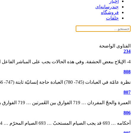
اخبار
چندرسانه‌ای
فروشگاه
حلقات
الفتاوی الواضحة
234
4- الإيلاج ببعض الحشفة. وفي هذه الحالات يجب على المباشر الفاعل الغسل، ولكن لايكتفي به إذا كان قد ...
808
نظرة عامّة في العبادات‏ (745- 780) العبادة حاجة إنسانيّة ثابتة (747- 766) تمهيد … 749 1- الحاجة إلى ...
807
العمرة والحجّ المفردان … 719 الفوارق بين العُمرتين … 719 الفوارق بين الحَجّين … 720 ماذا يَحرُم عَلى ...
806
أحكامه … 693 قد يجب الصيام المستحبّ … 693 الصيام المحرّم … 694 جدول للمقارنة … 696 الاعتكاف‏ ...