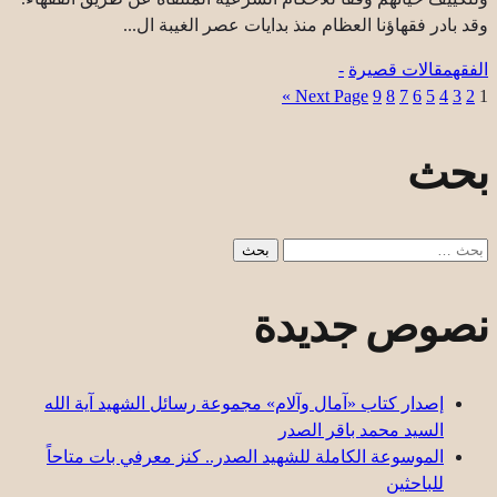
وقد بادر فقهاؤنا العظام منذ بدايات عصر الغيبة ال...
الفقه
مقالات قصيرة
-
Next Page »
9
8
7
6
5
4
3
2
1
بحث
البحث
عن:
نصوص جديدة
إصدار كتاب «آمال وآلام» مجموعة رسائل الشهيد آية الله
السيد محمد باقر الصدر
الموسوعة الكاملة للشهيد الصدر.. كنز معرفي بات متاحاً
للباحثين