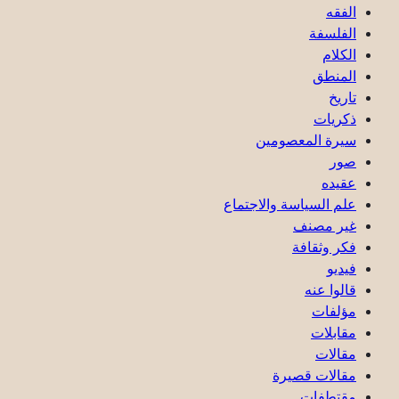
الفقه
الفلسفة
الكلام
المنطق
تاريخ
ذكریات
سيرة المعصومين
صور
عقیده
علم السياسة والاجتماع
غير مصنف
فكر وثقافة
فيديو
قالوا عنه
مؤلفات
مقابلات
مقالات
مقالات قصيرة
مقتطفات