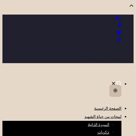
٣٧٨٤٦٠٨٠-٠٢٥
info@mbsadr.com
🌐
الصفحة الرئيسية
لمحات من حياة الشهيد
السيرة الذاتية
ذكريات