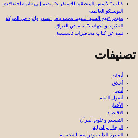
كتاب “الأسس المنطقية للاستقراء” ينضم إلى قائمة احتفالات
اليونسكو العالمية
مؤتمر “نهج السيد الشهيد محمد باقر الصدر وأثره في الحركة
الفكرية والجهادية” يقام في العراق
نبذة عن كتاب محاضرات تأسيسية
تصنيفات
أبحاث
أخلاق
أدب
أصول الفقه
الأخبار
الاقتصاد
التفسير وعلوم القرآن
الرجال والدراية
السيرة الذاتية ودراسة الشخصية