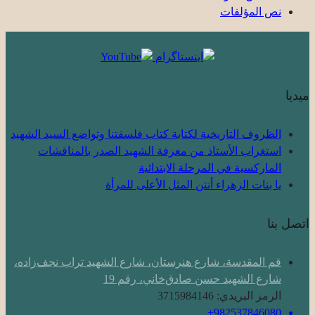
نص المؤلفات
ميديا
الظروف التاريخية لكتابة كتاب فلسفتنا وتواضع السيد الشهيد
استغراب الأستاذ من معرفة الشهيد الصدر بالمناقشات
الماركسية في المرحلة الابتدائية
یا بنات الزهراء أنتن المثل الأعلى للمرأة
اتصل بنا
قم المقدسة، شارع هنرستان، شارع الشهيد تراب نجف‌زاده،
شارع الشهيد حسن صادق‌خاني، رقم 19
الرمز البريدي: 3715984146
982537846080+