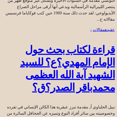
التونسي مقدمة في السنوات الأخيرة وبشكل غير متوقع ظهر من
ينتصر الليبرالية الرأسمالية ويدعي أنها أرقى مراحل الصراع
الأيديولوجي: لقد حدث ذلك سنة 1989 حين كتب فوكاياما فرنسيس
مقالاته ح...
عقیده
مقالات
-
قراءة لكتاب بحث حول
الإمام المهدي؟ع؟ للسيد
الشهيد آية الله العظمى
محمدباقر الصدر؟ق؟
نبيل الحلباوي أـ مقدمة تبرز عبقرية هذا الكائن الإنساني في تفرده
وخصوصيته بين سائر أفراد النوع وتميزه عن الجحافل السائرة من