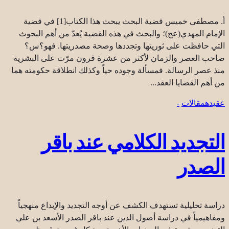
أ. مصطفى خميس قضية البحث يبحث هذا الكتاب[1] في قضية
الإمام المهدي(عج)؛ والبحث في هذه القضية يُعدّ من أهم البحوث
التي حافظت على ثوريتها وتجددها وصحة مصدريتها. فهو؟س؟
صاحب العصر والزمان لأكثر من عشرة قرون مرّت على البشرية
منذ عصر الرسالة. فمسألة وجوده حياً وكذلك انطلاقة حكومته هما
من أهم القضايا العقد...
عقیده
مقالات
-
التجديد الكلامي عند باقر
الصدر
دراسة تحليلية تستهدف الكشف عن أوجه التجديد والإبداع منهجياً
ومفاهيمياً في دراسة أصول الدين عند باقر الصدر الأسعد بن علي