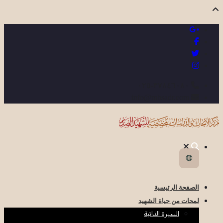
٣٧٨٤٦٠٨٠-٠٢٥
info@mbsadr.com
🌐
الصفحة الرئيسية
لمحات من حياة الشهيد
السيرة الذاتية