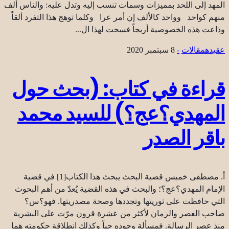
المهد إلى اللحد بمميزات وسمات تنسب إليه وتدل عليه: والناس ألف
منهم كواحد وواحد كالألف إن أمر عرا وكلما توهج هذا التفرد ألقاً
وذاعت هذه الخصوصية أريجاً فسحت لهذا ال...
عقیده
مقالات
-
8 سبتمبر 2020
قراءة في كتاب: (بحث حول
المهدي؟عج؟) للسيد محمد
باقر الصدر
أ. مصطفى خميس قضية البحث يبحث هذا الكتاب[1] في قضية
الإمام المهدي؟عج؟؛ والبحث في هذه القضية يُعدّ من أهم البحوث
التي حافظت على ثوريتها وتجددها وصحة مصدريتها. فهو؟س؟
صاحب العصر والزمان لأكثر من عشرة قرون مرّت على البشرية
منذ عصر الرسالة. فمسألة وجوده حياً وكذلك انطلاقة حكومته هما