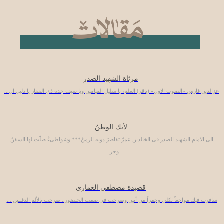
مرثاة الشهيد الصدر
عزالدين فارس «الصوت الاول» (باقر) العلم، يا سليل الميامين ويا سيف جده ذي الفقار يا دليل ال...
لأنك الوطنُ
الى الامام الشهيد الصدر فى الخالدين عمرٌ تقاصرَ دونه الزمنُ*** وشواطىءٌ صلّت لها السفنُ
وجر...
قصيدة مصطفى الغماري
سافرت فيك مواجعاً ثكلى وجمراً من أنين وصرخت في صمت الحـضور.. صرخت بالألم الدفــين ...