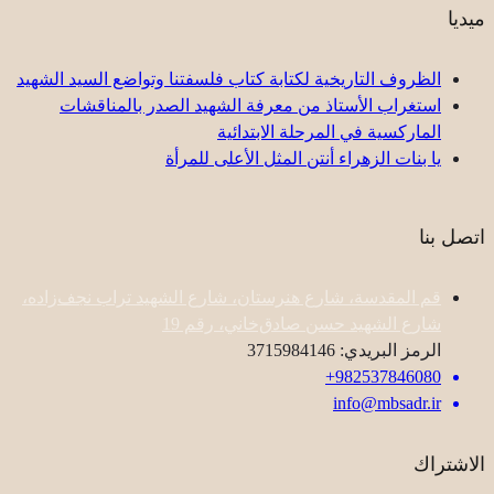
ميديا
الظروف التاريخية لكتابة كتاب فلسفتنا وتواضع السيد الشهيد
استغراب الأستاذ من معرفة الشهيد الصدر بالمناقشات
الماركسية في المرحلة الابتدائية
یا بنات الزهراء أنتن المثل الأعلى للمرأة
اتصل بنا
قم المقدسة، شارع هنرستان، شارع الشهيد تراب نجف‌زاده،
شارع الشهيد حسن صادق‌خاني، رقم 19
الرمز البريدي: 3715984146
982537846080+
info@mbsadr.ir
الاشتراك