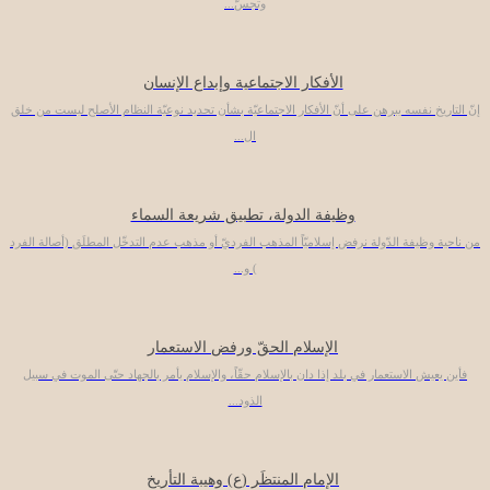
وتجسّ...
الأفكار الاجتماعية وإبداع الإنسان
إنّ التاريخ نفسه يبرهن على أنّ الأفكار الاجتماعيّة بشأن تحديد نوعيّة النظام الأصلح ليست من خلق
ال...
وظيفة الدولة، تطبيق شريعة السماء
من ناحية وظيفة الدّولة نرفض إسلاميّاً المذهب الفرديّ أو مذهب عدم التدخّل المطلَق (أصالة الفرد
) و...
الإسلام الحقّ ورفض الاستعمار
فأين يعيش الاستعمار في بلد إذا دان بالإسلام حقّاً، والإسلام يأمر بالجهاد حتّى الموت في سبيل
الذود...
الإمام المنتظَر (ع) وهيبة التأريخ