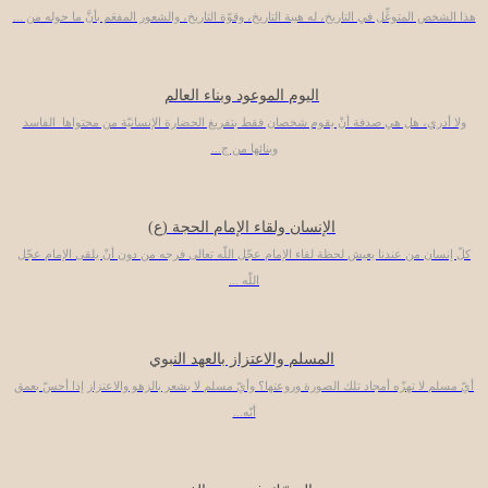
هذا الشخص المتوغِّل في التاريخ، له هيبة التاريخ، وقوّة التاريخ، والشعور المفعَم بأنَّ ما حوله من ...
اليوم الموعود وبناء العالم
ولا أدري، هل هي صدفة أنْ يقوم شخصان فقط بتفريغ الحضارة الإنسانيّة من محتواها الفاسد
وبنائها من ج...
الإنسان ولقاء الإمام الحجة (ع)
كلّ إنسان من عندنا يعيش لحظة لقاء الإمام عجّل اللّه تعالى فرجه من دون أنْ يلقى الإمام عجّل
اللّه ...
المسلم والاعتزاز بالعهد النبوي
أيّ مسلم لا تهزّه أمجاد تلك الصورة وروعتها؟ وأيّ مسلم لا يشعر بالزهو والاعتزاز إذا أحسّ بعمق
أنّه...