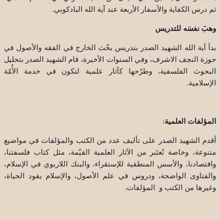
ثم درس الكفاية والأسفار الأربعة عند آية الله البادكوبي
.
وهبَ نفسَه للتدريس
بدأ آية الله الشهيد الصدر بتدريس بحْث الخارج في الفقه والأصول في
حوزة النجف الاشرف، وفي السنوات الأخيرة، قام الشهيد الصدر بتحليل
البحوث الفلسفية، وطرْحها كآثار علمية لتكون في خدمة الأُمّة
الإسلامية.
المؤلفات العلمية
:
أقدم الشهيد الصدر على تأليف عدد من الكتب والمؤلفات في مواضيع
متنوعة، وخاصة تُعتَبر من الآثار العلمية القيّمة، مثل كتاب فلسفتنا،
واقتصادنا، والأسس المنطقية للإستقراء، والبنك اللاربوي في الإسلام،
والفتاوى الواضحة، ودروس في علم الأصول، والإسلام يقود الحياة،
وغيرها من الكتب و المؤلفات.