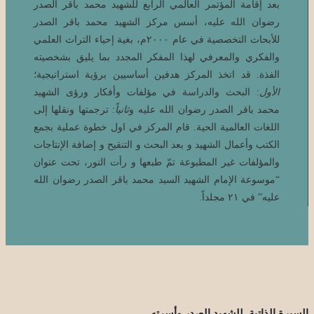
بعد إقامة المؤتمر العالمي الرابع للشهيد محمد باقر الصدر
رضوان الله عليه، أسس مركز الشهيد محمد باقر الصدر
للأبحاث التخصصية في عام ٢٠٠٠م، بغية إحياء التراث العلمي
والفكري والمعرفي لهذا المفكر المجدد بما يليق بشخصيته
الفذة. قد اتخذ المركز هدفين أساسيين برؤية استراتيجية؛
الأول
: البحث والدراسة في مؤلفات وأفكار ورؤى الشهيد
محمد باقر الصدر رضوان الله علیه و
ثانياً
: ترجمتها ونقلها إلى
اللغات العالمية الحية. قام المركز في اول خطوة عملية بجمع
الكتب وأعمال الشهيد و بعد البحث و التنقيح و إضافة الإنتاجات
والمؤلفات غير المطبوعة تمّ طبعها و رأت النور، تحت عنوان
“موسوعة الإمام الشهيد السيد محمد باقر الصدر رضوان الله
علیه” في ٢١ مجلداً.
السيرة الذاتية للشهيد الصدر وأسرته