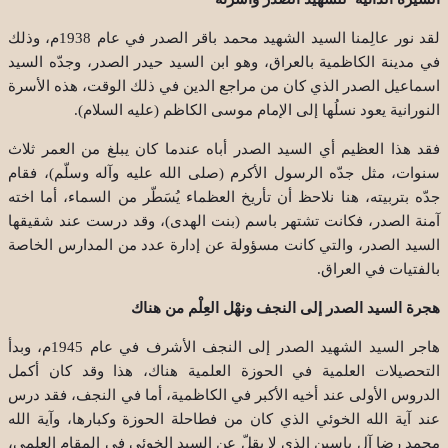
لقد نور عالِمنا السيد الشهيد محمد باقر الصدر في عام 1938م، وذلك
في مدينة الكاظمية بالعراق، وهو ابن السيد حيدر الصدر، وجدّه السيد
اسماعيل الصدر الذي كان من مراجع الدين في ذلك الوقت، هذه الأسرة
النورانية يعود نسلُها إلى الإمام موسى الكاظم (عليه السلام)
.
فقد هذا العظيم أي السيد الصدر أباه عندما كان يبلغ من العمر ثلاث
سنوات، مثل جدّه الرسول الأكرم (صلى الله عليه وآله وسلّم)، فقام
جدّه بتربيته، هنا نلاحظ أن تأريخ العظماء يُسَطّر من السماء، أما اخته
آمنة الصدر، فكانت تشتهر باسم (بنت الهدى)، وقد درست عند شقيقها
السيد الصدر، والتي كانت مسؤولة عن إدارة عدد من المدارس الخاصة
بالفتيات في العراق
.
هجرة السيد الصدر إلى النجف ونهْل العِلْم من هناك
هاجر السيد الشهيد الصدر إلى النجف الأشرف في عام 1945م، وبدأ
التحصيلات العلمية في الحوزة العلمية هناك، هذا وقد كان أكمل
الدروس الأولى عند أخيه الأكبر في الكاظمية، أما في النجف، فقد درس
عند آية الله الخوئي الذي كان من فطاحلة الحوزة وكبارها، وآية الله
محمد رضا آل ياسين الذي لا يقلّ عن السيد الخوئي في المقام العلمي،