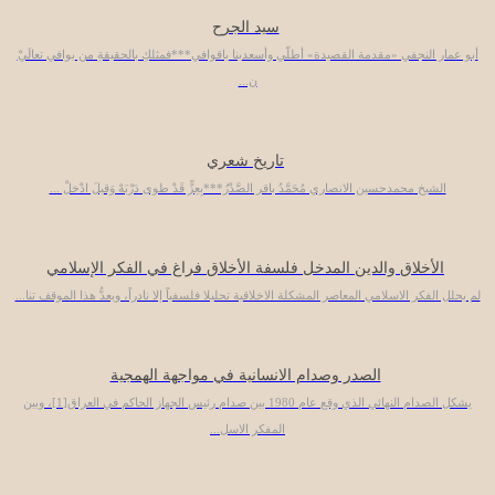
سيد الجرح
أبو عمار النجفي «مقدمة القصيدة» أطلّي وأسعدينا ياقوافي***فمثلكِ بالحقيقةِ من يوافي تعالَيْ
ن...
تاريخ شعري
الشيخ محمدحسين الانصاري مُحَمَّدُ باقر الصَّدْرُ***بِعِزٍّ قَدْ طوى دَرْبَهْ وَقيلَ ادْخلْ ...
الأخلاق والدين المدخل فلسفة الأخلاق فراغ في الفكر الإسلامي
لم يحلل الفكر الاسلامي المعاصر المشكلة الاخلاقية تحليلا فلسفياً إلا نادراً، ويعدُّ هذا الموقف تنا...
الصدر وصدام الانسانية في مواجهة الهمجية
يشكل الصدام النهائي الذي وقع عام 1980 بين صدام رئيس الجهاز الحاكم في العراق[1]، وبين
المفكر الاسل...