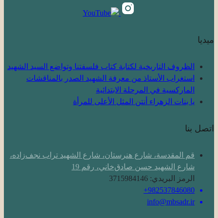
ميديا
الظروف التاريخية لكتابة كتاب فلسفتنا وتواضع السيد الشهيد
استغراب الأستاذ من معرفة الشهيد الصدر بالمناقشات
الماركسية في المرحلة الابتدائية
یا بنات الزهراء أنتن المثل الأعلى للمرأة
اتصل بنا
قم المقدسة، شارع هنرستان، شارع الشهيد تراب نجف‌زاده،
شارع الشهيد حسن صادق‌خاني، رقم 19
الرمز البريدي: 3715984146
982537846080+
info@mbsadr.ir