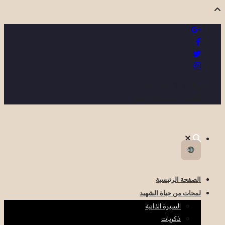
٣٧٨٤٦٠٨٠-٠٢٥
info@mbsadr.com
🌐
الصفحة الرئيسية
لمحات من حياة الشهيد
السيرة الذاتية
ذكريات