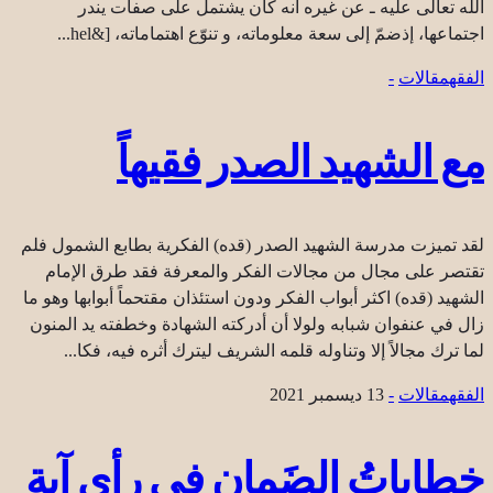
الله تعالى عليه ـ عن غيره أنه كان يشتمل على صفات يندر
اجتماعها، إذضمّ إلى سعة معلوماته، و تنوّع اهتماماته، [&hel...
الفقه
مقالات
-
مع الشهيد الصدر فقيهاً
لقد تميزت مدرسة الشهيد الصدر (قده) الفكرية بطابع الشمول فلم
تقتصر على مجال من مجالات الفكر والمعرفة فقد طرق الإمام
الشهيد (قده) اكثر أبواب الفكر ودون استئذان مقتحماً أبوابها وهو ما
زال في عنفوان شبابه ولولا أن أدركته الشهادة وخطفته يد المنون
لما ترك مجالاً إلا وتناوله قلمه الشريف ليترك أثره فيه، فكا...
الفقه
مقالات
-
13 ديسمبر 2021
خِطاباتُ الضَمان في رأي آية