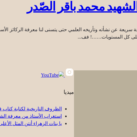
لشهيد محمد باقر الصّدر
 سريعة عن نشأته وتأريخه العلمي حتى يتسنى لنا معرفة الركائز الأساسية
ا وعلى كل المستويات……! فف...
ميديا
الظروف التاريخية لكتابة كتاب ف
استغراب الأستاذ من معرفة الشهي
یا بنات الزهراء أنتن المثل الأعلى