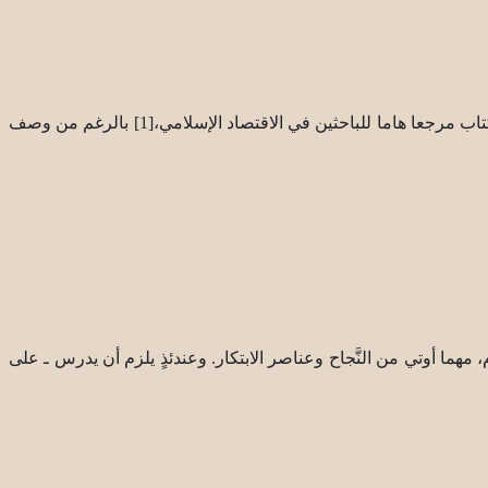
يُعدُّ كتاب “اقتصادنا” الذي صدر في الستينات، الكتاب الرئيسي الذي يجمع أفكار الشهيد الصدر الاقتصادية وأراءه، ومنذ ذلك الوقت عدَّ هذا الكتاب مرجعا هاما للباحثين في الاقتصاد الإسلامي،[1] بالرغم من وصف
ام، مهما أوتي من النَّجاح وعناصر الابتكار. وعندئذٍ يلزم أن يدرس ـ على