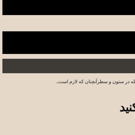
له در ستون و سطرآنچنان که لازم است..
نید