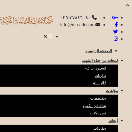
٣٧٨٤٦٠٨٠-٠٢٥
info@mbsadr.com
الصفحة الرئيسية
لمحات من حياة الشهيد
السيرة الذاتية
ذكريات
قالوا عنه
مؤلفات
مقتطفات
نبذة عن الكتب
نص الكتب
أبحاث
مقابلات